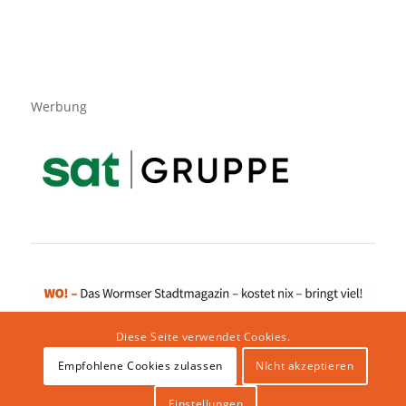
Werbung
Diese Seite verwendet Cookies.
Empfohlene Cookies zulassen
NIcht akzeptieren
Impressum
|
Datenschutzerklärung
|
Website von klicklabor.de
|
Webhosting & IT Infrastruktur
Einstellungen