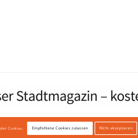
Empfohlene Cookies zulassen
NIcht akzeptieren
det Cookies.
bhosting & IT Infrastruktur