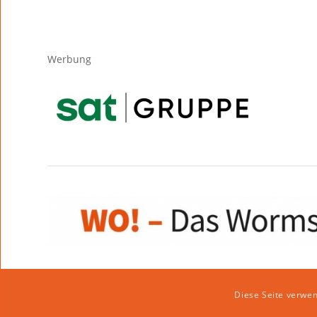
Werbung
Diese Seite verwen
Impressum
|
Datenschutzerklärung
|
Website von klicklabor.de
|
We