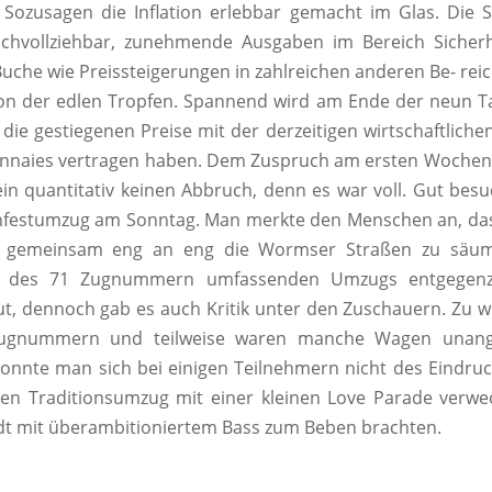
 Sozusagen die Inflation erlebbar gemacht im Glas. Die S
chvollziehbar, zunehmende Ausgaben im Bereich Sicherh
uche wie Preissteigerungen in zahlreichen anderen Be- re
on der edlen Tropfen. Spannend wird am Ende der neun T
h die gestiegenen Preise mit der derzeitigen wirtschaftliche
nnaies vertragen haben. Dem Zuspruch am ersten Wochene
in quantitativ keinen Abbruch, denn es war voll. Gut bes
hfestumzug am Sonntag. Man merkte den Menschen an, das
n, gemeinsam eng an eng die Wormser Straßen zu säu
n des 71 Zugnummern umfassenden Umzugs entgegenzu
t, dennoch gab es auch Kritik unter den Zuschauern. Zu we
 Zugnummern und teilweise waren manche Wagen unang
konnte man sich bei einigen Teilnehmern nicht des Eindru
den Traditionsumzug mit einer kleinen Love Parade verwe
dt mit überambitioniertem Bass zum Beben brachten.