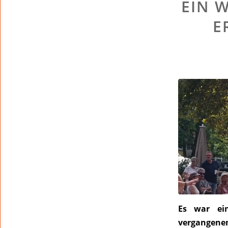
EIN 
E
Es war ei
vergangene