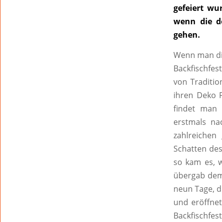
gefeiert wu
wenn die de
gehen.
Wenn man die
Backfischfes
von Traditio
ihren Deko F
findet man 
erstmals na
zahlreichen
Schatten des
so kam es, w
übergab dem
neun Tage, di
und eröffne
Backfischfes