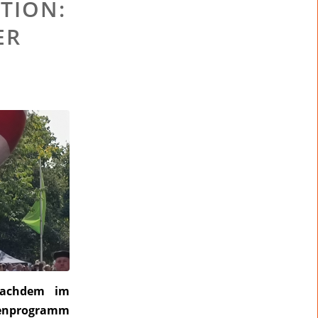
TION:
ER
Nachdem im
menprogramm