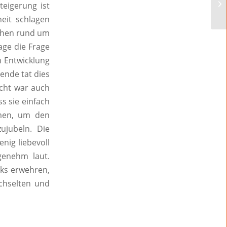
teigerung ist
eit schlagen
ichen rund um
age die Frage
n Entwicklung
nde tat dies
ucht war auch
s sie einfach
men, um den
jubeln. Die
nig liebevoll
enehm laut.
cks erwehren,
chselten und