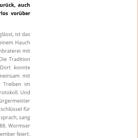
zurück, auch
rlos vorüber
ässt, ist das
t einem Hauch
hbraterei mit
Die Tradition
 Dort konnte
emeinsam mit
e Treiben im
rotokoll. Und
bürgermeister
chlüssel für
n sprach, sang
 88. Wormser
ember feiert.