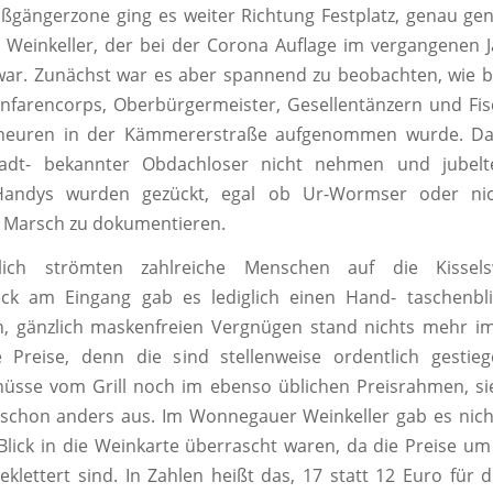
ußgängerzone ging es weiter Richtung Festplatz, genau 
einkeller, der bei der Corona Auflage im vergangenen J
war. Zunächst war es aber spannend zu beobachten, wie b
anfarencorps, Oberbürgermeister, Gesellentänzern und Fi
neuren in der Kämmererstraße aufgenommen wurde. Da 
adt- bekannter Obdachloser nicht nehmen und jubelte
 Handys wurden gezückt, egal ob Ur-Wormser oder ni
n Marsch zu dokumentieren.
tlich strömten zahlreiche Menschen auf die Kissels
ck am Eingang gab es lediglich einen Hand- taschenb
n, gänzlich maskenfreien Vergnügen stand nichts mehr i
ie Preise, denn die sind stellenweise ordentlich gestie
nüsse vom Grill noch im ebenso üblichen Preisrahmen, si
schon anders aus. Im Wonnegauer Weinkeller gab es nicht
lick in die Weinkarte überrascht waren, da die Preise um
klettert sind. In Zahlen heißt das, 17 statt 12 Euro für d