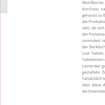
Steuererhöhungen in
Weinflasche.
Worms für gefährlich!“
durchaus na
genauso zu B
die Produkti
sein, ob sic
der Portemo
zumindest re
der Backfisc
Lust hatte
Teilnehmer
Laune war gu
gestaltete
Tatsächlich 
dass diese 
die Innensta