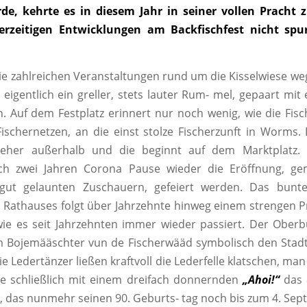
rde, kehrte es in diesem Jahr in seiner vollen Pracht 
rzeitigen Entwicklungen am Backfischfest nicht spu
 zahlreichen Veranstaltungen rund um die Kisselwiese wegl
t eigentlich ein greller, stets lauter Rum- mel, gepaart mi
n. Auf dem Festplatz erinnert nur noch wenig, wie die Fisc
ischernetzen, an die einst stolze Fischerzunft in Worms. 
eher außerhalb und die beginnt auf dem Marktplatz.
ch zwei Jahren Corona Pause wieder die Eröffnung, g
 gut gelaunten Zuschauern, gefeiert werden. Das bunt
 Rathauses folgt über Jahrzehnte hinweg einem strengen P
ie es seit Jahrzehnten immer wieder passiert. Der Ober
 Bojemääschter vun de Fischerwääd symbolisch den Stadts
e Ledertänzer ließen kraftvoll die Lederfelle klatschen, ma
te schließlich mit einem dreifach donnernden
„Ahoi!“
das
t, das nunmehr seinen 90. Geburts- tag noch bis zum 4. Sept