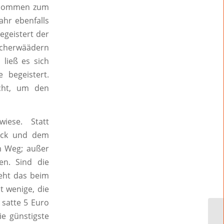
genommen zum
ahr ebenfalls
egeistert der
scherwäädern
ließ es sich
 begeistert.
cht, um den
wiese. Statt
lick und dem
m Weg; außer
gen. Sind die
eht das beim
 wenige, die
 satte 5 Euro
ie günstigste