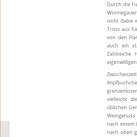
Durch die F
Wonnegauer W
nicht dabei 
Tross aus F
von den Fla
auch ein st
Zahlreiche
eigenwillige
Zwischenzei
Impfbuchche
grenzenlose
vielleicht d
üblichen Ge
Weingenuss 
nach einem B
„Ich halte weitere
nach oben ge