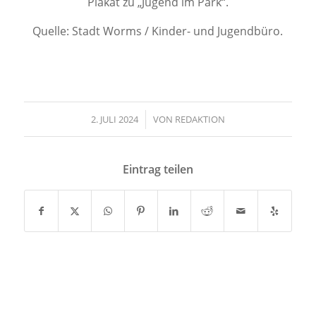
Plakat zu „Jugend im Park“.
Quelle: Stadt Worms / Kinder- und Jugendbüro.
2. JULI 2024
/
VON
REDAKTION
Eintrag teilen