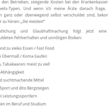
in den Betrieben, steigende Kosten bei den Krankenkass
eits-Typen. Und wenn ich meine Ärzte danach frage, 
n ganz oder überwiegend selbst verschuldet sind, beko
r zu hören:
„Die meisten!“
tlichung und Glaubhaftmachung folgt jetzt ein
uldeten Fehlverhalten und unnötigen Risiken:
und zu vieles Essen / Fast Food
im Übermaß / Koma-Saufen
, Tabakwaren: meist zu viel!
-Abhängigkeit
d suchtmachende Mittel
Sport und dito Bergsteigen
i Leistungssportlern
ien im Beruf und Studium