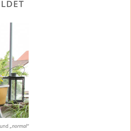
ULDET
t und
„normal“