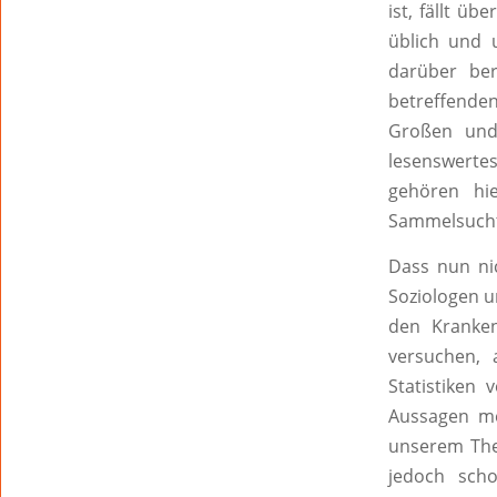
ist, fällt üb
üblich und 
darüber ber
betreffenden
Großen und
lesenswert
gehören hie
Sammelsucht,
Dass nun nic
Soziologen u
den Kranken
versuchen, 
Statistiken 
Aussagen me
unserem The
jedoch scho