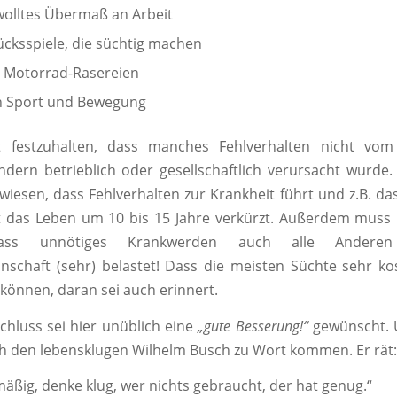
wolltes Übermaß an Arbeit
lücksspiele, die süchtig machen
 Motorrad-Rasereien
n Sport und Bewegung
st festzuhalten, dass manches Fehlverhalten nicht vom
ndern betrieblich oder gesellschaftlich verursacht wurde
wiesen, dass Fehlverhalten zur Krankheit führt und z.B. d
t das Leben um 10 bis 15 Jahre verkürzt. Außerdem muss 
ass unnötiges Krankwerden auch alle Andere
nschaft (sehr) belastet! Dass die meisten Süchte sehr kos
können, daran sei auch erinnert.
hluss sei hier unüblich eine
„gute Besserung!“
gewünscht. 
ch den lebensklugen Wilhelm Busch zu Wort kommen. Er rät:
äßig, denke klug, wer nichts gebraucht, der hat genug.“