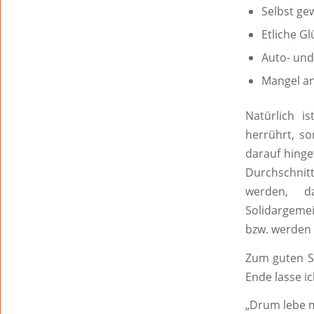
Selbst ge
Etliche G
Auto- und
Mangel a
Natürlich i
herrührt, so
darauf hinge
Durchschnit
werden, d
Solidargemei
bzw. werden 
Zum guten Sc
Ende lasse i
„Drum lebe m