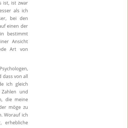
 ist, ist zwar
sser als ich
ser, bei den
auf einen der
in bestimmt
ner Ansicht
jede Art von
 Psychologen,
 dass von all
e ich gleich
f Zahlen und
in, die meine
 der möge zu
. Worauf ich
, erhebliche