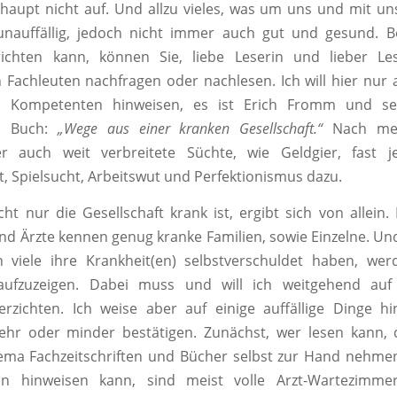
erhaupt nicht auf. Und allzu vieles, was um uns und mit uns
unauffällig, jedoch nicht immer auch gut und gesund. Be
ichten kann, können Sie, liebe Leserin und lieber Le
 Fachleuten nachfragen oder nachlesen. Ich will hier nur 
 Kompetenten hinweisen, es ist Erich Fromm und se
es Buch:
„Wege aus einer kranken Gesellschaft.“
Nach mei
r auch weit verbreitete Süchte, wie Geldgier, fast 
 Spielsucht, Arbeitswut und Perfektionismus dazu.
ht nur die Gesellschaft krank ist, ergibt sich von allein.
nd Ärzte kennen genug kranke Familien, sowie Einzelne. Und
 viele ihre Krankheit(en) selbstverschuldet haben, werd
aufzuzeigen. Dabei muss und will ich weitgehend au
verzichten. Ich weise aber auf einige auffällige Dinge h
hr oder minder bestätigen. Zunächst, wer lesen kann,
ma Fachzeitschriften und Bücher selbst zur Hand nehmen
n hinweisen kann, sind meist volle Arzt-Wartezimmer