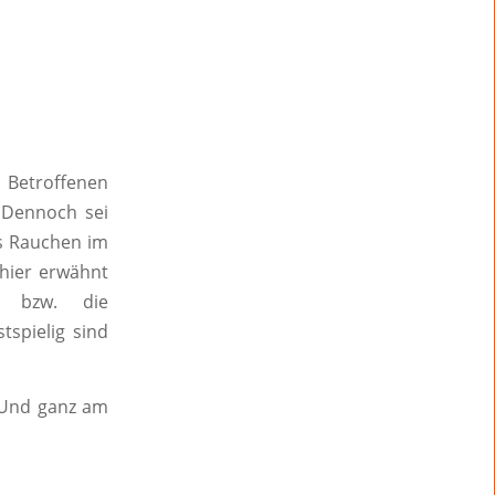
 Betroffenen
. Dennoch sei
as Rauchen im
hier erwähnt
n bzw. die
tspielig sind
Und ganz am