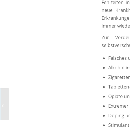
Fehlzeiten 
neue Krankh
Erkrankunge
immer wiede
Zur Verdeu
selbstversch
Falsches 
Alkohol 
Zigaretten
Tabletten
Opiate un
Ich will auch aufs Foto!!!
Extremer 
Doping be
Stimulant