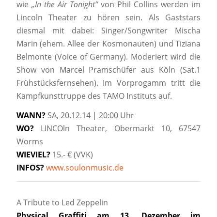
wie
„In the Air Tonight“
von Phil Collins werden im
Lincoln Theater zu hören sein. Als Gaststars
diesmal mit dabei: Singer/Songwriter Mischa
Marin (ehem. Allee der Kosmonauten) und Tiziana
Belmonte (Voice of Germany). Moderiert wird die
Show von Marcel Pramschüfer aus Köln (Sat.1
Frühstücksfernsehen). Im Vorprogamm tritt die
Kampfkunsttruppe des TAMO Instituts auf.
WANN?
SA, 20.12.14 | 20:00 Uhr
WO?
LINCOln Theater, Obermarkt 10, 67547
Worms
WIEVIEL?
15.- € (VVK)
INFOS?
www.soulonmusic.de
A Tribute to Led Zeppelin
Physical Graffiti am 13. Dezember im