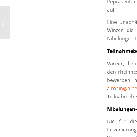
Repräsentan
auf.“
Verbesserungen der
Eine unabhä
Radwegeinfrastruktur
Winzer die
Nibelungen-F
Teilnahmeb
Winzer, die 
den rheinhes
bewerben m
a.rosin@nibe
Teilnahmebe
Nibelungen-
Die für di
Inszenierung