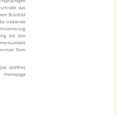
sprachigen
 schreibt das
lem Brünhild
die treibende
Inszenierung
ping mit den
merksamkeit
 Wormser Dom
li, spielfrei)
er Homepage