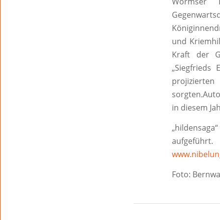
Wormser D
Gegenwartsdr
Königinnend
und Kriemhil
Kraft der G
„Siegfrieds
projiziert
sorgten.Aut
in diesem Ja
„hildensaga“ 
aufgeführt
www.nibelung
Foto: Bernw