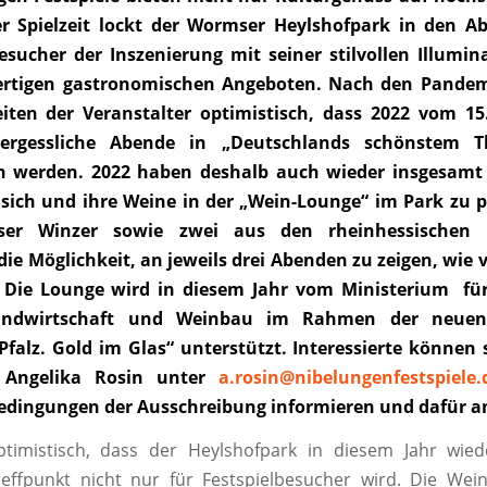
r Spielzeit lockt der Wormser Heylshofpark in den A
esucher der Inszenierung mit seiner stilvollen Illumin
rtigen gastronomischen Angeboten. Nach den Pandemi
ten der Veranstalter optimistisch, dass 2022 vom 15. 
ergessliche Abende in „Deutschlands schönstem Th
in werden.
2022 haben deshalb auch wieder insgesamt
 sich und ihre Weine in der „Wein-Lounge“ im Park zu p
er Winzer sowie zwei aus den rheinhessischen 
 Möglichkeit, an jeweils drei Abenden zu zeigen, wie vi
 Die Lounge wird in diesem Jahr vom Ministerium für
Landwirtschaft und Weinbau im Rahmen der neue
Pfalz. Gold im Glas“ unterstützt. Interessierte können 
 Angelika Rosin unter
a.rosin@nibelungenfestspiele.
dingungen der Ausschreibung informieren und dafür 
ptimistisch, dass der Heylshofpark in diesem Jahr wie
reffpunkt nicht nur für Festspielbesucher wird. Die We