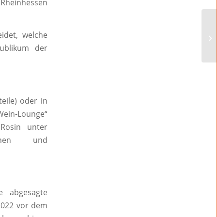
 Rheinhessen
idet, welche
ublikum der
eile) oder in
„Wein-Lounge“
Rosin unter
onen und
e abgesagte
 2022 vor dem