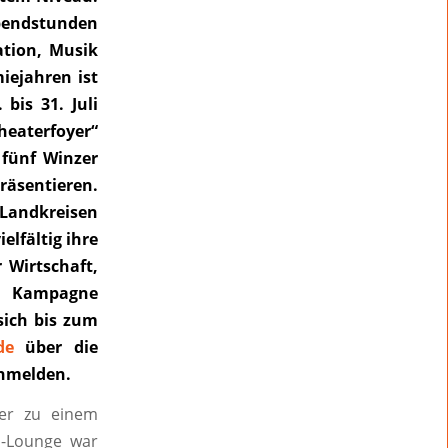
bendstunden
ation, Musik
ejahren ist
bis 31. Juli
eaterfoyer“
 fünf Winzer
räsentieren.
Landkreisen
elfältig ihre
 Wirtschaft,
n Kampagne
sich bis zum
de
über die
anmelden.
der zu einem
in-Lounge war