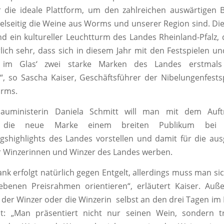
 die ideale Plattform, um den zahlreichen auswärtigen 
vielseitig die Weine aus Worms und unserer Region sind. Di
ind ein kultureller Leuchtturm des Landes Rheinland-Pfalz, 
lich sehr, dass sich in diesem Jahr mit den Festspielen un
d im Glas‘ zwei starke Marken des Landes erstmal
“, so Sascha Kaiser, Geschäftsführer der Nibelungenfes
orms.
auministerin Daniela Schmitt will man mit dem Auftr
en die neue Marke einem breiten Publikum bei
gshighlights des Landes vorstellen und damit für die au
r Winzerinnen und Winzer des Landes werben.
nk erfolgt natürlich gegen Entgelt, allerdings muss man si
ebenen Preisrahmen orientieren“, erläutert Kaiser. Auß
s der Winzer oder die Winzerin selbst an den drei Tagen im
t: „Man präsentiert nicht nur seinen Wein, sondern tr