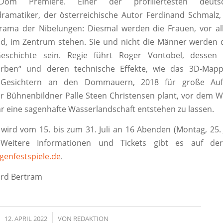
om Premiere. Einer der profiliertesten deutsch
amatiker, der österreichische Autor Ferdinand Schmalz,
rama der Nibelungen: Diesmal werden die Frauen, vor al
d, im Zentrum stehen. Sie und nicht die Männer werden 
eschichte sein. Regie führt Roger Vontobel, dessen 
 Erben“ und deren technische Effekte, wie das 3D-Map
en Gesichtern an den Dommauern, 2018 für große Auf
or Bühnenbildner Palle Steen Christensen plant, vor dem
hr eine sagenhafte Wasserlandschaft entstehen zu lassen.
wird vom 15. bis zum 31. Juli an 16 Abenden (Montag, 25. Ju
. Weitere Informationen und Tickets gibt es auf d
enfestspiele.de
.
ard Bertram
12. APRIL 2022
/
VON
REDAKTION