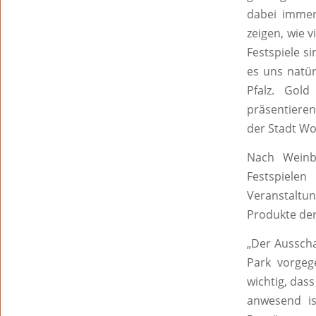
dabei immer
zeigen, wie 
Festspiele s
es uns natür
Pfalz. Gol
präsentieren
der Stadt W
Nach Weinb
Festspiel
Veranstaltun
Produkte de
„Der Ausscha
Park vorgeg
wichtig, das
anwesend is