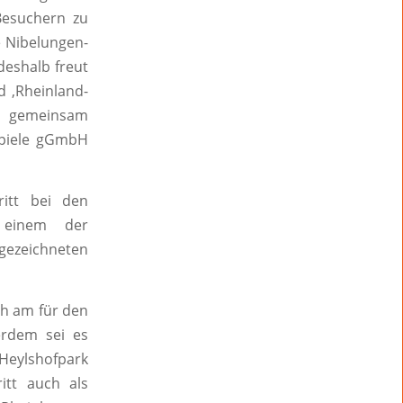
Besuchern zu
e Nibelungen-
deshalb freut
d ,Rheinland-
s gemeinsam
tspiele gGmbH
itt bei den
 einem der
sgezeichneten
ch am für den
erdem sei es
 Heylshofpark
itt auch als