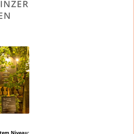
WINZER
EN
stem Niveau: