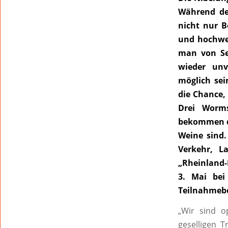
Während de
nicht nur B
und hochwe
man von Sei
wieder unv
möglich se
die Chance,
Drei Worms
bekommen die
Weine sind.
Verkehr, 
„Rheinland-
3. Mai bei
Teilnahmebe
„Wir sind o
geselligen T