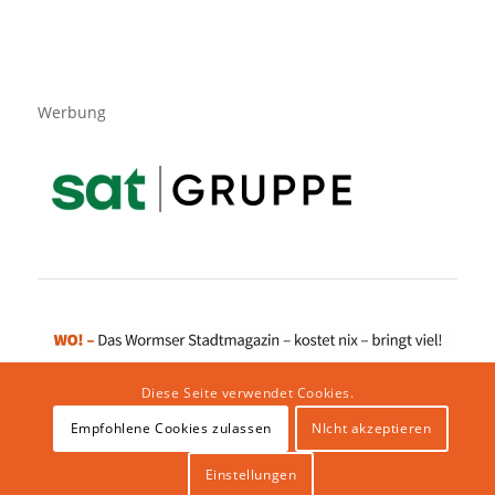
Werbung
Diese Seite verwendet Cookies.
Empfohlene Cookies zulassen
NIcht akzeptieren
Impressum
|
Datenschutzerklärung
|
Website von klicklabor.de
|
Webhosting & IT Infrastruktur
Einstellungen