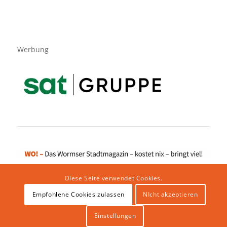
Werbung
Diese Seite verwendet Cookies.
Empfohlene Cookies zulassen
NIcht akzeptieren
Impressum
|
Datenschutzerklärung
|
Website von klicklabor.de
|
Webhosting & IT Infrastruktur
Einstellungen