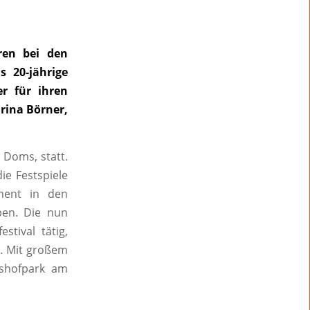
ren bei den
s 20-jährige
r für ihren
rina Börner,
 Doms, statt.
ie Festspiele
ement in den
ben. Die nun
tival tätig,
i. Mit großem
lshofpark am