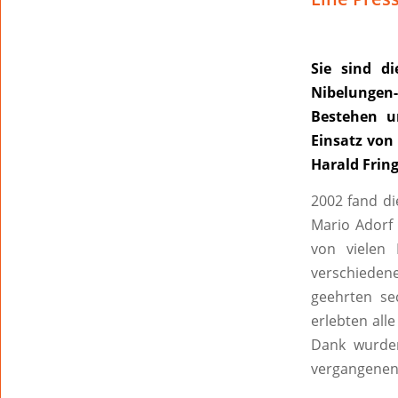
Sie sind d
Nibelungen-
Bestehen u
Einsatz von
Harald Frin
2002 fand di
Mario Adorf 
von vielen 
verschieden
geehrten se
erlebten all
Dank wurden
vergangenen