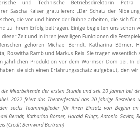
erische und Technische Betriebsdirektorin Petr
rer Sascha Kaiser gratulieren: „Der Schatz der Nibelung
schen, die vor und hinter der Bühne arbeiten, die sich für d
nd zu ihrem Erfolg beitragen. Einige begleiten uns schon 
dieser Zeit und in ihren jeweiligen Funktionen die Festspie
enschen gehören Michael Berndt, Katharina Börner, Ha
ta, Roswitha Ramb und Markus Reis. Sie tragen wesentlich
gen jährlichen Produktion vor dem Wormser Dom bei. In d
t haben sie sich einen Erfahrungsschatz aufgebaut, den wir
d die Mitarbeitende der ersten Stunde und seit 20 Jahren bei d
abei. 2022 feiert das Theaterfestival das 20-jährige Bestehen
den sechs Teammitglieder für ihren Einsatz von Beginn an
ael Berndt, Katharina Börner, Harald Frings, Antonio Gavita,
is (Credit Bernward Bertram)