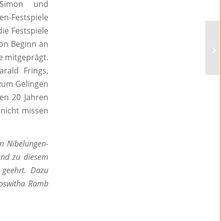
a Simon und
en-Festspiele
ie Festspiele
von Beginn an
le mitgeprägt.
rald Frings,
 zum Gelingen
en 20 Jahren
 nicht missen
en Nibelungen-
 und zu diesem
 geehrt. Dazu
 Roswitha Ramb