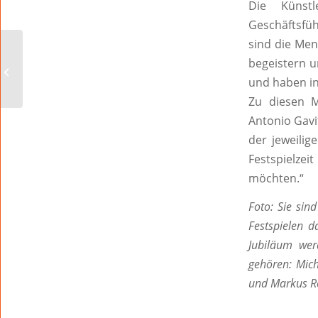
Die Künstl
Geschäftsfüh
sind die Men
Das große
begeistern u
Entenrennen kann
und haben in 
beginnen!
Zu diesen M
Antonio Gavi
der jeweili
Festspielzei
möchten.“
Foto: Sie sin
Festspielen d
Jubiläum wer
gehören: Mich
und Markus Re