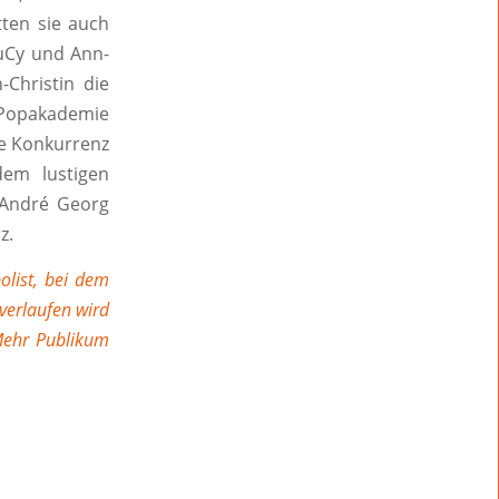
tten sie auch
LuCy und Ann-
-Christin die
 Popakademie
le Konkurrenz
em lustigen
André Georg
z.
list, bei dem
verlaufen wird
Mehr Publikum