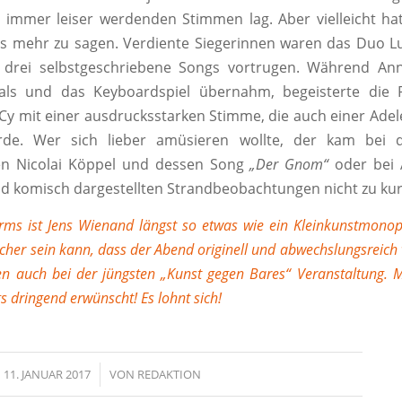
immer leiser werdenden Stimmen lag. Aber vielleicht ha
ts mehr zu sagen. Verdiente Siegerinnen waren das Duo 
e drei selbstgeschriebene Songs vortrugen. Während Ann
als und das Keyboardspiel übernahm, begeisterte die
Cy mit einer ausdrucksstarken Stimme, die auch einer Ade
de. Wer sich lieber amüsieren wollte, der kam bei d
n Nicolai Köppel und dessen Song
„Der Gnom“
oder bei 
nd komisch dargestellten Strandbeobachtungen nicht zu kur
ms ist Jens Wienand längst so etwas wie ein Kleinkunstmonopo
her sein kann, dass der Abend originell und abwechslungsreich 
en auch bei der jüngsten „Kunst gegen Bares“ Veranstaltung. 
s dringend erwünscht! Es lohnt sich!
11. JANUAR 2017
/
VON
REDAKTION