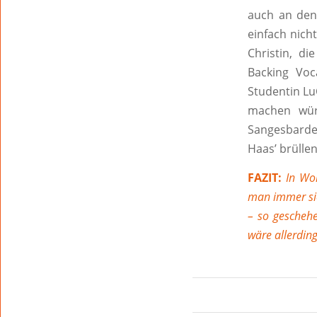
auch an den 
einfach nich
Christin, di
Backing Voc
Studentin Lu
machen wür
Sangesbarde
Haas’ brülle
FAZIT:
In Wor
man immer sic
– so gescheh
wäre allerding