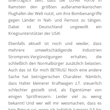
unerträglich sein, dass die US-Air Force in
Ramstein den größten außeramerikanischen
Flughafen der Welt nutzt, um ihre Bombenangriffe
gegen Länder in Nah- und Fernost zu tätigen.
Dabei ist Deutschland ungewollt ein
Kriegsunterstützer der USA!
Ebenfalls aktuell ist noch und wieder, dass
mehrere umweltschädigende Industrien
Strompreis-Vergünstigungen erhalten, die
schließlich den Normalbürger zusätzlich belasten.
Auch das ist für mich BETRUG! Noch eine andere
Sache hat betrügerischen Charakter. Nämlich,
dass Halter kleinerer Kraftwagen z.T. steuerlich
schlechter gestellt sind, als Eigentümer von
einigen Spritfressern. Leider viel zu wenig
bekannt! Und wer will mir weismachen, dass es
kein Betrug sei, wenn ich lediglich lumpige 0,5 bis