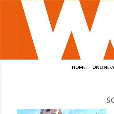
HOME
ONLINE-
S