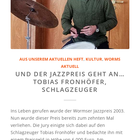
AUS UNSEREM AKTUELLEN HEFT
,
KULTUR
,
WORMS
AKTUELL
UND DER JAZZPREIS GEHT AN…
TOBIAS FRONHÖFER,
SCHLAGZEUGER
Ins Leben gerufen wurde der Wormser Jazzpreis 2003.
Nun wurde dieser Preis bereits zum zehnten Mal
verliehen. Die Jury einigte sich dabei auf den
Schlagzeuger Tobias Fronhöfer und bedachte ihn mit
einem Preisgeld in Höhe von 6.000 Euro. Am…