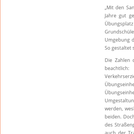
„Mit den Sa
Jahre gut g
Übungsplat
Grundschüle
Umgebung da
So gestaltet 
Die Zahlen 
beachtlic
Verkehrserz
Übungseinhei
Übungsein
Umgestaltun
werden, wesh
beiden. Doch
des Straßen
auch der Tra