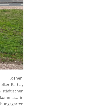
as Koenen,
olker Rathay
 städtischen
ptkommissarin
ehungsgarten