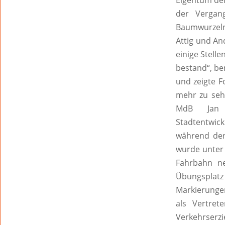
Eigentum der
der Vergan
Baumwurzeln 
Attig und An
einige Stell
bestand“, be
und zeigte F
mehr zu sehe
MdB Jan 
Stadtentwic
während der
wurde unter 
Fahrbahn ne
Übungsplat
Markierungen
als Vertre
Verkehrserz