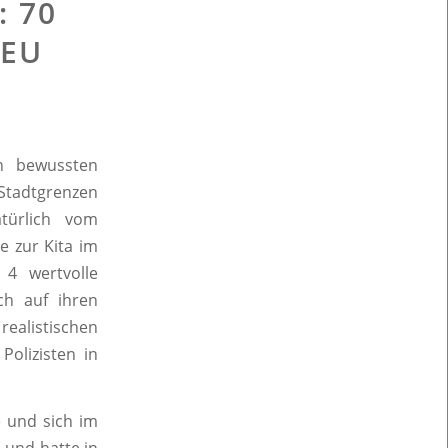
 70
NEU
n bewussten
Stadtgrenzen
türlich vom
e zur Kita im
 4 wertvolle
ch auf ihren
alistischen
Polizisten in
 und sich im