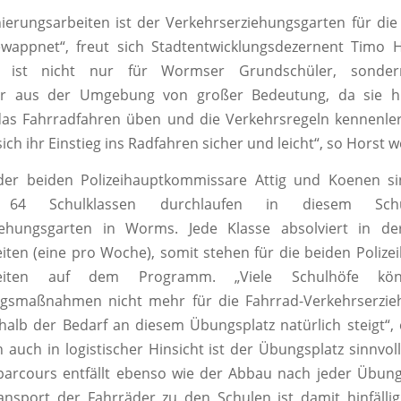
nierungsarbeiten ist der Verkehrserziehungsgarten für d
ewappnet“, freut sich Stadtentwicklungsdezernent Timo H
z ist nicht nur für Wormser Grundschüler, sonde
r aus der Umgebung von großer Bedeutung, da sie hi
s Fahrradfahren üben und die Verkehrsregeln kennenle
sich ihr Einstieg ins Radfahren sicher und leicht“, so Horst w
der beiden Polizeihauptkommissare Attig und Koenen s
h: 64 Schulklassen durchlaufen in diesem Sch
iehungsgarten in Worms. Jede Klasse absolviert in de
ten (eine pro Woche), somit stehen für die beiden Poliz
heiten auf dem Programm. „Viele Schulhöfe kö
gsmaßnahmen nicht mehr für die Fahrrad-Verkehrserzie
alb der Bedarf an diesem Übungsplatz natürlich steigt“, 
 auch in logistischer Hinsicht ist der Übungsplatz sinnvol
parcours entfällt ebenso wie der Abbau nach jeder Übung
nsport der Fahrräder zu den Schulen ist damit hinfälli