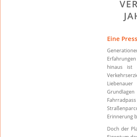
VE
JA
Eine Pres
Generation
Erfahrungen
hinaus ist
Verkehrserzi
Liebenauer 
Grundlagen 
Fahrradpas
Straßenparco
Erinnerung b
Doch der Pl