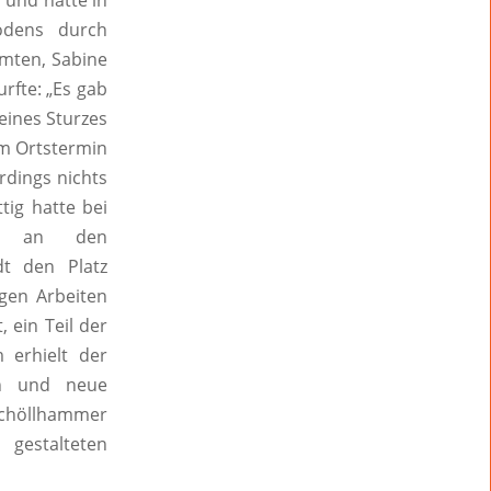
 und hatte in
odens durch
amten, Sabine
rfte: „Es gab
eines Sturzes
em Ortstermin
rdings nichts
tig hatte bei
in an den
dt den Platz
gen Arbeiten
 ein Teil der
 erhielt der
en und neue
 Schöllhammer
gestalteten