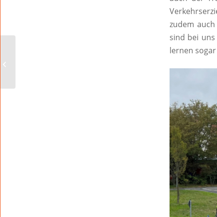
Verkehrserzi
zudem auch 
sind bei uns
lernen sogar
Literaturfrühstück mit
Marie Lacrosse am 12.
November