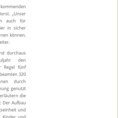
ie kommenden
orst. „Unser
rn auch für
er in sicher
rnen können.
eiter.
ind durchaus
uljahr den
r Regel fünf
eibeamten 320
nnen durch
hung genutzt
erläutern die
l: Der Aufbau
seinheit und
g. Kinder und