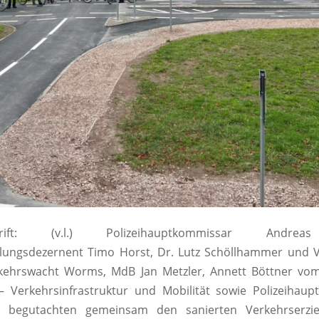
schrift: (v.l.) Polizeihauptkommissar Andre
klungsdezernent Timo Horst, Dr. Lutz Schöllhammer und V
kehrswacht Worms, MdB Jan Metzler, Annett Böttner vom
– Verkehrsinfrastruktur und Mobilität sowie Polizeihau
g begutachten gemeinsam den sanierten Verkehrserzi