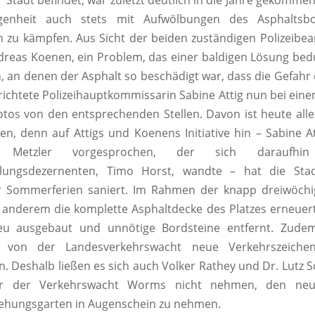
 Stadt befindet, war zuletzt deutlich in die Jahre gekommen
genheit auch stets mit Aufwölbungen des Asphaltsb
zu kämpfen. Aus Sicht der beiden zuständigen Polizeibe
dreas Koenen, ein Problem, das einer baldigen Lösung bedu
en, an denen der Asphalt so beschädigt war, dass die Gefahr 
richtete Polizeihauptkommissarin Sabine Attig nun bei ein
otos von den entsprechenden Stellen. Davon ist heute alle
n, denn auf Attigs und Koenens Initiative hin – Sabine At
Metzler vorgesprochen, der sich daraufh
klungsdezernenten, Timo Horst, wandte – hat die Sta
 Sommerferien saniert. Im Rahmen der knapp dreiwöchi
anderem die komplette Asphaltdecke des Platzes erneuert,
u ausgebaut und unnötige Bordsteine entfernt. Zudem
z von der Landesverkehrswacht neue Verkehrszeich
. Deshalb ließen es sich auch Volker Rathey und Dr. Lutz
ter der Verkehrswacht Worms nicht nehmen, den neu 
iehungsgarten in Augenschein zu nehmen.