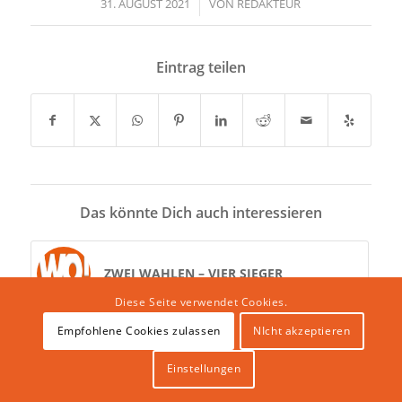
31. AUGUST 2021
/
VON
REDAKTEUR
Eintrag teilen
Das könnte Dich auch interessieren
ZWEI WAHLEN – VIER SIEGER
Diese Seite verwendet Cookies.
Empfohlene Cookies zulassen
NIcht akzeptieren
„Er ist der Richtige!“ – Olaf Scholz
beeindruckte in Worms
Einstellungen