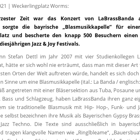
021 | Weckerlingplatz Worms:
zester Zeit war das Konzert von LaBrassBanda a
h sorgte die bayrische „Blasmusikkapelle“ für ein
platz und bescherte den knapp 500 Besuchern einen 
diesjährigen Jazz & Joy Festivals.
nn Stefan Dettl im Jahr 2007 mit vier Studienkollegen 
t, hätte er sich wohl nie erträumt, dass man mit dieser Art
sten Orten der Welt auftreten würde, handelt es sich doch
n Sinne um eine Blasmusikkapelle (ital.: La Banda / englisch
 angetreten mit einer Bläsersektion aus Tuba, Posaune 
, Bass und Schlagzeug, haben LaBrassBanda ihren ganz ei
dem sie traditionelle Blasmusik mit Hip- Hop-, Funk- und J
ie selbst bezeichnen ihre Musik als Bayerischen Gypsy Bras
Jazz Techno. Die Texte sind ausschließlich in bayeris
d tragen klangvolle Namen wie „Ringlbleame“, „Bauersbua