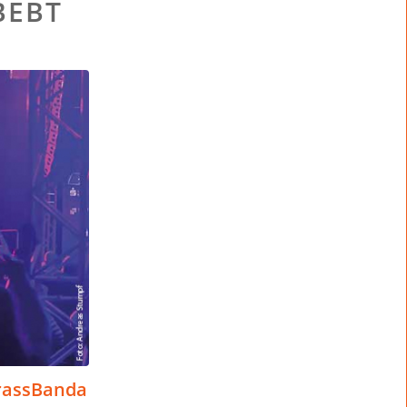
BEBT
BrassBanda