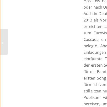
Hos“. Bis na
oder nach Un
Auch in Deu
2013 als Vor
erreichten L
zum Eurovis
Cascada err
BALSAM FÜR DIE SEELE
belegte. Ab
Einladungen 
einräumte. 
der ersten S
für die Ban
ersten Song
förmlich von
still sitzen
Publikum, wi
bereisen, um