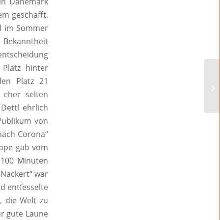
l in Dänemark
em geschafft.
nd im Sommer
e Bekanntheit
rentscheidung
Platz hinter
den Platz 21
 eher selten
Dettl ehrlich
Publikum von
„nach Corona“
uppe gab vom
 100 Minuten
„Nackert“ war
d entfesselte
, die Welt zu
ür gute Laune