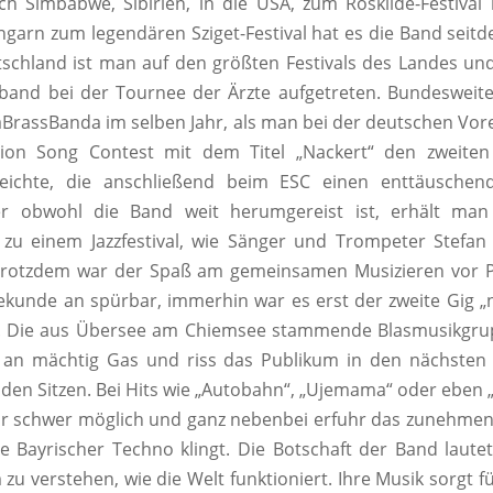
ch Simbabwe, Sibirien, in die USA, zum Roskilde-Festiva
garn zum legendären Sziget-Festival hat es die Band seitd
tschland ist man auf den größten Festivals des Landes u
band bei der Tournee der Ärzte aufgetreten. Bundesweit
aBrassBanda im selben Jahr, als man bei der deutschen Vo
ion Song Contest mit dem Titel „Nackert“ den zweiten 
eichte, die anschließend beim ESC einen enttäuschen
er obwohl die Band weit herumgereist ist, erhält man
zu einem Jazzfestival, wie Sänger und Trompeter Stefan 
Trotzdem war der Spaß am gemeinsamen Musizieren vor 
ekunde an spürbar, immerhin war es erst der zweite Gig 
d. Die aus Übersee am Chiemsee stammende Blasmusikgr
 an mächtig Gas und riss das Publikum in den nächsten
 den Sitzen. Bei Hits wie „Autobahn“, „Ujemama“ oder eben 
 nur schwer möglich und ganz nebenbei erfuhr das zunehmen
e Bayrischer Techno klingt. Die Botschaft der Band lautet
 zu verstehen, wie die Welt funktioniert. Ihre Musik sorgt f