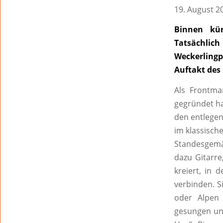
19. August 2
Binnen kür
Tatsächlic
Weckerling
Auftakt des 
Als Frontma
gegründet ha
den entlegen
im klassische
Standesgemäß
dazu Gitarre
kreiert, in 
verbinden. S
oder Alpen 
gesungen un