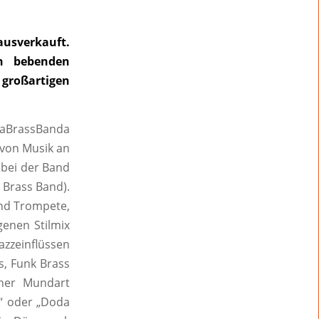
usverkauft.
en bebenden
großartigen
LaBrassBanda
 von Musik an
 bei der Band
: Brass Band).
und Trompete,
genen Stilmix
azzeinflüssen
s, Funk Brass
cher Mundart
“ oder „Doda