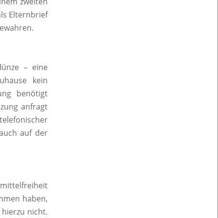
einem zweiten
s Elternbrief
bewahren.
Münze – eine
Zuhause kein
ung benötigt
tzung anfragt
elefonischer
auch auf der
ittelfreiheit
ommen haben,
hierzu nicht.