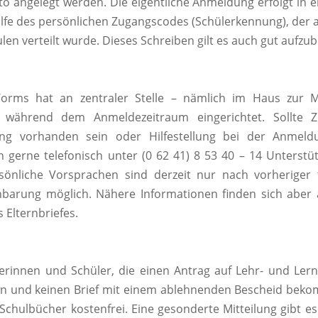
o angelegt werden. Die eigentliche Anmeldung erfolgt in 
Hilfe des persönlichen Zugangscodes (Schülerkennung), der al
len verteilt wurde. Dieses Schreiben gilt es auch gut aufzu
orms hat an zentraler Stelle – nämlich im Haus zur 
le während dem Anmeldezeitraum eingerichtet. Sollte 
ang vorhanden sein oder Hilfestellung bei der Anmeld
 gerne telefonisch unter (0 62 41) 8 53 40 – 14 Unterstü
sönliche Vorsprachen sind derzeit nur nach vorheriger t
nbarung möglich. Nähere Informationen finden sich aber 
 Elternbriefes.
lerinnen und Schüler, die einen Antrag auf Lehr- und Lernm
ben und keinen Brief mit einem ablehnenden Bescheid bek
 Schulbücher kostenfrei. Eine gesonderte Mitteilung gibt es 