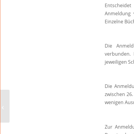
Entscheidet
Anmeldung v
Einzelne Büc
Die Anmeld
verbunden. 
jeweiligen S
Die Anmeldu
zwischen 26.
„Kultursommer 2023“
wenigen Ausn
im Gut Leben am
Morstein in Westhofen
Zur Anmeld