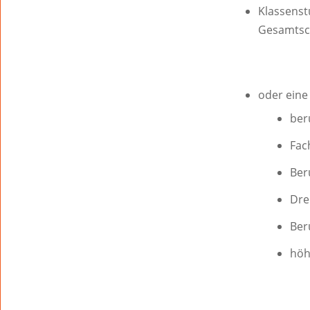
Klassenst
Gesamtsc
oder eine
ber
Fac
Ber
Dre
Ber
höh