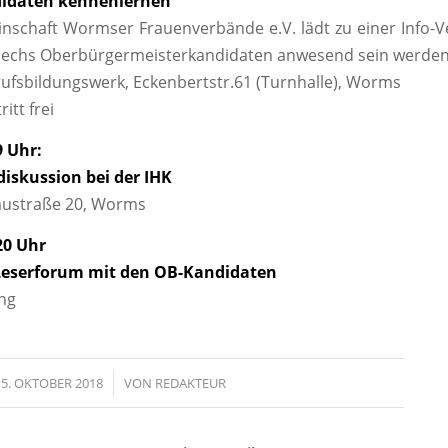
didaten kennenlernen
nschaft Wormser Frauenverbände e.V. lädt zu einer Info-V
 sechs Oberbürgermeisterkandidaten anwesend sein werden
ufsbildungswerk, Eckenbertstr.61 (Turnhalle), Worms
ritt frei
9 Uhr:
iskussion bei der IHK
ustraße 20, Worms
20 Uhr
Leserforum mit den OB-Kandidaten
ng
5. OKTOBER 2018
/
VON
REDAKTEUR