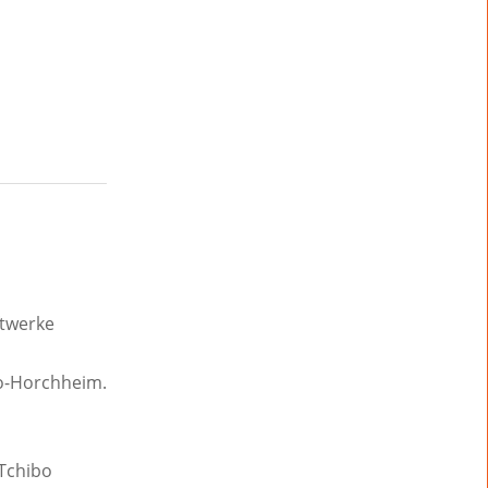
ftwerke
o-Horchheim.
Tchibo