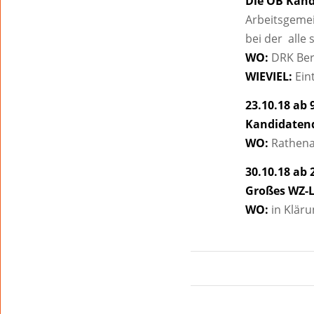
Die OB Kan
Arbeitsgemei
bei der alle
WO:
DRK Ber
WIEVIEL:
Eint
23.10.18 ab 
Kandidatend
WO:
Rathena
30.10.18 ab 
Großes WZ-
WO:
in Kläru