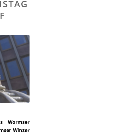
MSTAG
F
es Wormser
rmser Winzer