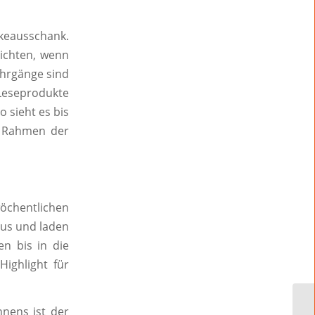
keausschank.
zichten, wenn
hrgänge sind
 Leseprodukte
 sieht es bis
m Rahmen der
chentlichen
us und laden
n bis in die
ighlight für
nnens ist der