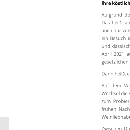
ihre köstli
Aufgrund de
Das heißt ab
auch nur zu
ein Besuch i
und klassisc
April 2021 
gesetzlichen
Dann heißt e
Auf dem Wo
Wechsel die
zum Probier
frühen Nach
Weinliebhab
Stephanie Lohr lädt ein
Zwischen Dom