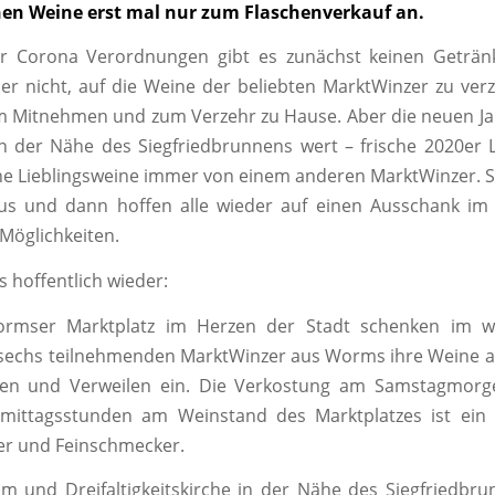
chen Weine erst mal nur zum Flaschenverkauf an.
r Corona Verordnungen gibt es zunächst keinen Geträn
er nicht, auf die Weine der beliebten MarktWinzer zu ver
m Mitnehmen und zum Verzehr zu Hause. Aber die neuen Ja
n der Nähe des Siegfriedbrunnens wert – frische 2020er
he Lieblingsweine immer von einem anderen MarktWinzer. So
aus und dann hoffen alle wieder auf einen Ausschank i
 Möglichkeiten.
s hoffentlich wieder:
rmser Marktplatz im Herzen der Stadt schenken im wö
 sechs teilnehmenden MarktWinzer aus Worms ihre Weine a
en und Verweilen ein. Die Verkostung am Samstagmorge
mittagsstunden am Weinstand des Marktplatzes ist ein H
er und Feinschmecker.
 und Dreifaltigkeitskirche in der Nähe des Siegfriedbru