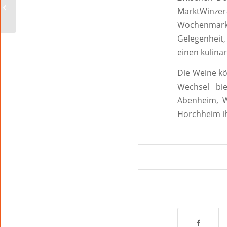
zum digitalen
MarktWinze
Austausch am
Weltfrauentag
Wochenmark
Gelegenheit
einen kulina
Die Weine k
Wechsel bi
Abenheim, W
Horchheim ih