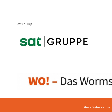
Werbung
Diese Seite verwen
Impressum
|
Datenschutzerklärung
|
Website von klicklabor.de
|
We