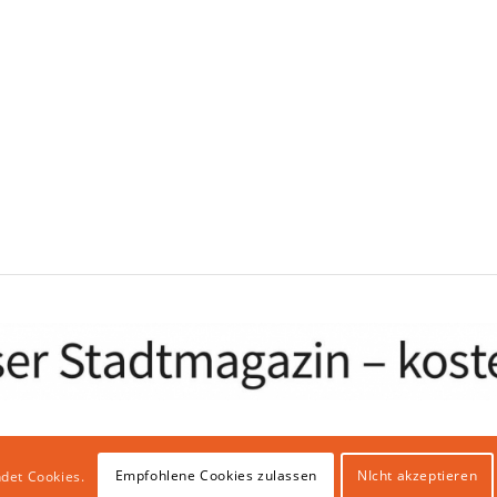
Empfohlene Cookies zulassen
NIcht akzeptieren
det Cookies.
bhosting & IT Infrastruktur