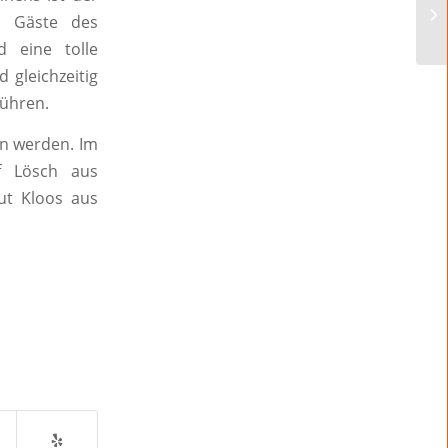
r Gäste des
 eine tolle
gleichzeitig
führen.
n werden. Im
f Lösch aus
ut Kloos aus