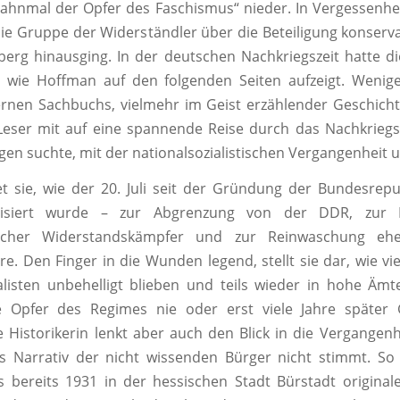
hnmal der Opfer des Faschismus“ nieder. In Vergessenhei
die Gruppe der Widerständler über die Beteiligung konservat
berg hinausging. In der deutschen Nachkriegszeit hatte d
z, wie Hoffman auf den folgenden Seiten aufzeigt. Wenig
rnen Sachbuchs, vielmehr im Geist erzählender Geschich
Leser mit auf eine spannende Reise durch das Nachkrieg
en suchte, mit der nationalsozialistischen Vergangenheit
t sie, wie der 20. Juli seit der Gründung der Bundesrepub
alisiert wurde – zur Abgrenzung von der DDR, zur D
scher Widerstandskämpfer und zur Reinwaschung ehe
re. Den Finger in die Wunden legend, stellt sie dar, wie vi
alisten unbehelligt blieben und teils wieder in hohe Ämt
 Opfer des Regimes nie oder erst viele Jahre später G
e Historikerin lenkt aber auch den Blick in die Vergangenh
s Narrativ der nicht wissenden Bürger nicht stimmt. So 
s bereits 1931 in der hessischen Stadt Bürstadt origin