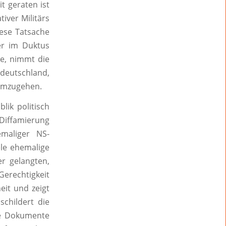
t geraten ist
iver Militärs
iese Tatsache
er im Duktus
te, nimmt die
sdeutschland,
 umzugehen.
lik politisch
iffamierung
maliger NS-
ele ehemalige
er gelangten,
erechtigkeit
eit und zeigt
schildert die
ale Dokumente