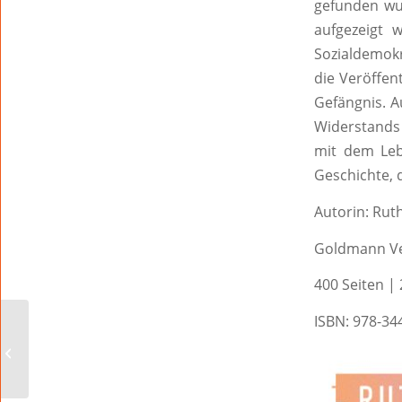
gefunden wur
aufgezeigt 
Sozialdemok
die Veröffen
Gefängnis. 
Widerstands 
mit dem Leb
Geschichte, 
Autorin: Ru
Goldmann Ve
400 Seiten |
ISBN: 978-3
„ALLES GEHT VORBEI,
NICHTS IST EWIG“