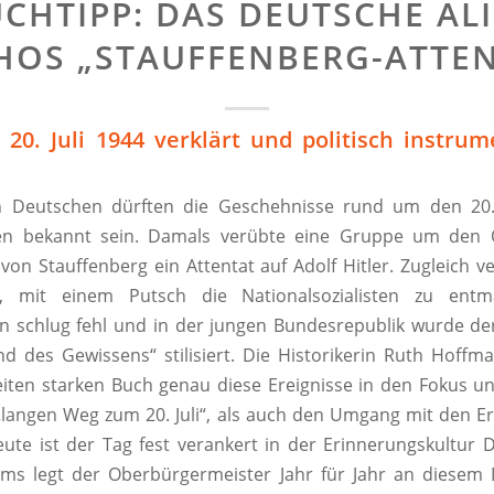
CHTIPP: DAS DEUTSCHE ALI
HOS „STAUFFENBERG-ATTEN
 20. Juli 1944 verklärt und politisch instrume
 Deutschen dürften die Geschehnisse rund um den 20. 
n bekannt sein. Damals verübte eine Gruppe um den 
von Stauffenberg ein Attentat auf Adolf Hitler. Zugleich v
r, mit einem Putsch die Nationalsozialisten zu entm
 schlug fehl und in der jungen Bundesrepublik wurde de
d des Gewissens“ stilisiert. Die Historikerin Ruth Hoff
iten starken Buch genau diese Ereignisse in den Fokus u
langen Weg zum 20. Juli“, als auch den Umgang mit den Er
eute ist der Tag fest verankert in der Erinnerungskultur 
ms legt der Oberbürgermeister Jahr für Jahr an diesem