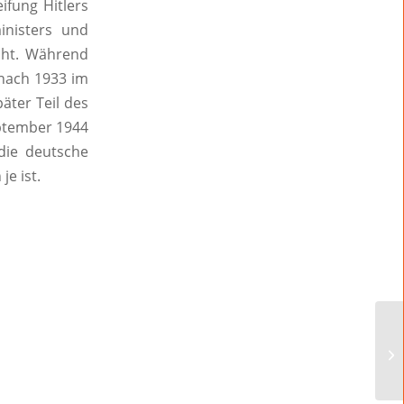
ifung Hitlers
inisters und
cht. Während
 nach 1933 im
ter Teil des
eptember 1944
die deutsche
e ist.