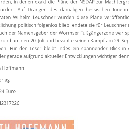
den, in denen exakt die Pläne der NSDAP zur Machtergre
wurden. Auf Drängen des damaligen hessischen Innenm
raten Wilhelm Leuschner wurden diese Pläne veröffentli
tlichung politisch folgenlos blieb, endete sie für Leuschner
Auch der Namensgeber der Wormser Fußgängerzone war spä
rund um den 20. Juli und bezahlte seinen Kampf am 29. S
en. Für den Leser bleibt indes ein spannender Blick in 
der gerade aufgrund aktueller Entwicklungen wichtiger denn j
th Hoffmann
rlag
 24 Euro
442317226