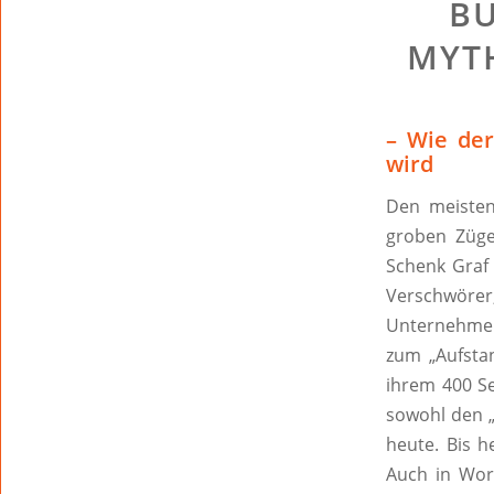
BU
MYT
– Wie der
wird
Den meisten
groben Züge
Schenk Graf 
Verschwöre
Unternehmen
zum „Aufstan
ihrem 400 Se
sowohl den „
heute. Bis h
Auch in Wor