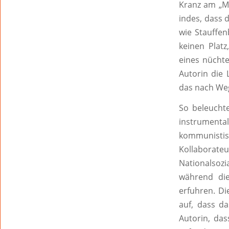
Kranz am „Ma
indes, dass 
wie Stauffen
keinen Plat
eines nüchte
Autorin die 
das nach Weg
So beleuchte
instrument
kommunisti
Kollaborateu
Nationalsozi
während die
erfuhren. Di
auf, dass da
Autorin, das