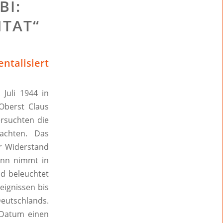
BI:
TAT“
ntalisiert
Juli 1944 in
Oberst Claus
ersuchten die
achten. Das
r Widerstand
mann nimmt in
nd beleuchtet
eignissen bis
Deutschlands.
 Datum einen