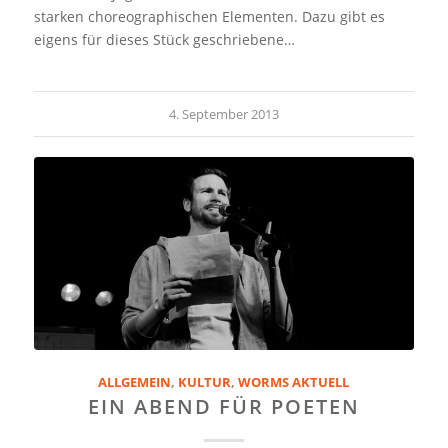
starken choreographischen Elementen. Dazu gibt es
eigens für dieses Stück geschriebene…
4. September 2013
ALLGEMEIN
,
KULTUR
,
WORMS AKTUELL
EIN ABEND FÜR POETEN