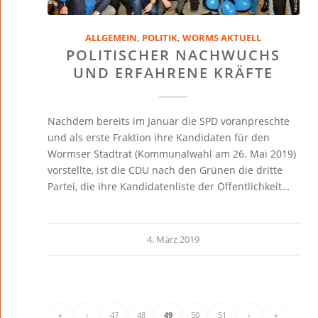
ALLGEMEIN
,
POLITIK
,
WORMS AKTUELL
POLITISCHER NACHWUCHS
UND ERFAHRENE KRÄFTE
Nachdem bereits im Januar die SPD voranpreschte
und als erste Fraktion ihre Kandidaten für den
Wormser Stadtrat (Kommunalwahl am 26. Mai 2019)
vorstellte, ist die CDU nach den Grünen die dritte
Partei, die ihre Kandidatenliste der Öffentlichkeit…
4. März 2019
«
‹
47
48
49
50
51
›
»