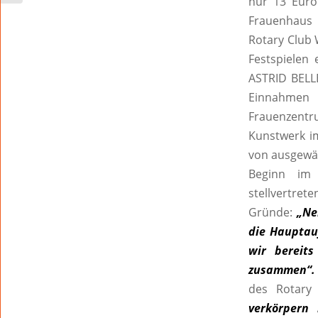
nur 13 Euro 
Frauenhaus 
Rotary Club 
Festspielen
ASTRID BELLE
Einnahmen 
Frauenzentr
Kunstwerk i
von ausgewäh
Beginn im 
stellvertret
Gründe:
„Ne
die Hauptau
wir bereit
zusammen“
des Rotary
verkörpern