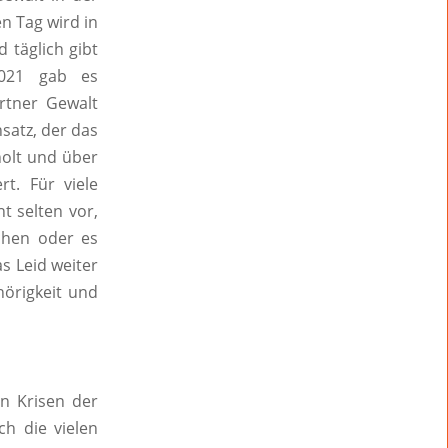
en Tag wird in
 täglich gibt
2021 gab es
artner Gewalt
nsatz, der das
holt und über
t. Für viele
t selten vor,
uchen oder es
as Leid weiter
hörigkeit und
en Krisen der
ch die vielen