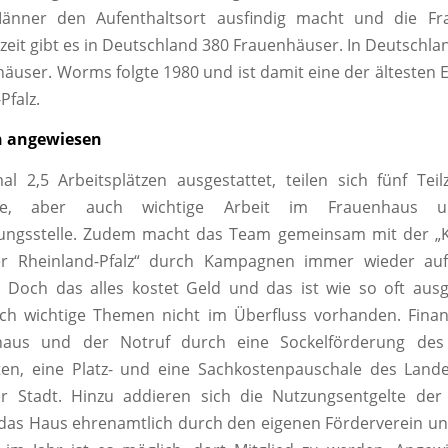
änner den Aufenthaltsort ausfindig macht und die Fr
zeit gibt es in Deutschland 380 Frauenhäuser. In Deutschland
äuser. Worms folgte 1980 und ist damit eine der ältesten 
Pfalz.
n angewiesen
l 2,5 Arbeitsplätzen ausgestattet, teilen sich fünf Teilz
nde, aber auch wichtige Arbeit im Frauenhaus 
ungsstelle. Zudem macht das Team gemeinsam mit der „K
er Rheinland-Pfalz“ durch Kampagnen immer wieder au
 Doch das alles kostet Geld und das ist wie so oft ausg
lich wichtige Themen nicht im Überfluss vorhanden. Fina
haus und der Notruf durch eine Sockelförderung des 
ten, eine Platz- und eine Sachkostenpauschale des Land
r Stadt. Hinzu addieren sich die Nutzungsentgelte der 
as Haus ehrenamtlich durch den eigenen Förderverein unt