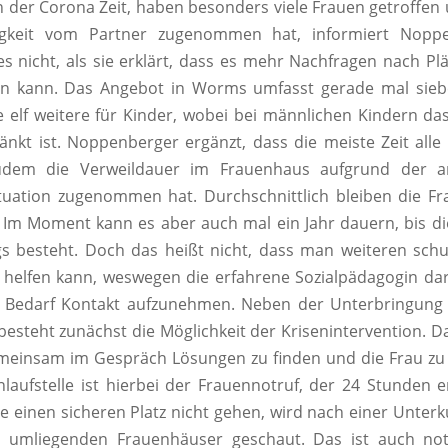
 der Corona Zeit, haben besonders viele Frauen getroffe
igkeit vom Partner zugenommen hat, informiert Noppe
s nicht, als sie erklärt, dass es mehr Nachfragen nach Plät
n kann. Das Angebot in Worms umfasst gerade mal siebe
 elf weitere für Kinder, wobei bei männlichen Kindern das
änkt ist. Noppenberger ergänzt, dass die meiste Zeit alle 
udem die Verweildauer im Frauenhaus aufgrund der a
uation zugenommen hat. Durchschnittlich bleiben die Fra
 Im Moment kann es aber auch mal ein Jahr dauern, bis di
s besteht. Doch das heißt nicht, dass man weiteren sch
 helfen kann, weswegen die erfahrene Sozialpädagogin dar
 Bedarf Kontakt aufzunehmen. Neben der Unterbringun
esteht zunächst die Möglichkeit der Krisenintervention. D
meinsam im Gespräch Lösungen zu finden und die Frau zu s
nlaufstelle ist hierbei der Frauennotruf, der 24 Stunden er
ne einen sicheren Platz nicht gehen, wird nach einer Unterk
 umliegenden Frauenhäuser geschaut. Das ist auch notw