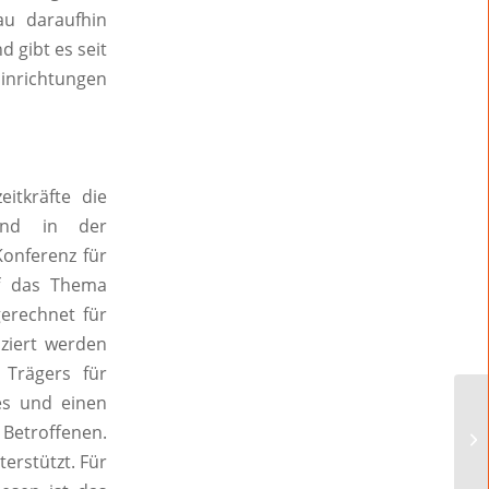
au daraufhin
 gibt es seit
Einrichtungen
eitkräfte die
und in der
onferenz für
f das Thema
erechnet für
nziert werden
Trägers für
es und einen
Betroffenen.
erstützt. Für