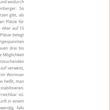
n und wodurch
nberger. So
zen gibt, als
n Plätze für
 Alter auf 15
Plätze belegt
ngespannten
uen drei bis
e Möglichkeit
utzsuchenden
auf verweist,
g im Wormser
as heißt, man
tabilisieren.
reichbar ist.
unft in einem
endig, falls