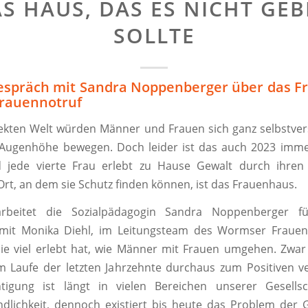
S HAUS, DAS ES NICHT GE
SOLLTE
espräch mit Sandra Noppenberger über das F
rauennotruf
fekten Welt würden Männer und Frauen sich ganz selbstver
 Augenhöhe bewegen. Doch leider ist das auch 2023 imme
d jede vierte Frau erlebt zu Hause Gewalt durch ihren 
rt, an dem sie Schutz finden können, ist das Frauenhaus.
arbeitet die Sozialpädagogin Sandra Noppenberger f
it Monika Diehl, im Leitungsteam des Wormser Frauen
 sie viel erlebt hat, wie Männer mit Frauen umgehen. Zwar
m Laufe der letzten Jahrzehnte durchaus zum Positiven 
htigung ist längt in vielen Bereichen unserer Gesellsc
ndlichkeit, dennoch existiert bis heute das Problem der 