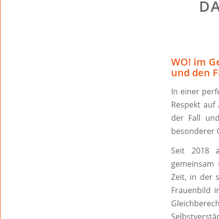
DA
WO! im G
und den F
In einer per
Respekt auf
der Fall un
besonderer O
Seit 2018 
gemeinsam m
Zeit, in der
Frauenbild i
Gleichberec
Selbstverstä