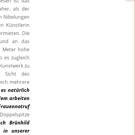
iesen ist das
her, als der
en Nibelungen
n Künstlerin
ermieten. Die
 und an das
1 Meter hohe
 es zugleich
 Kunstwerk zu
s Sicht des
leich mehrere
es natürlich
dem arbeiten
rauennotruf
 Doppelspitze
ch Brünhild
 in unserer