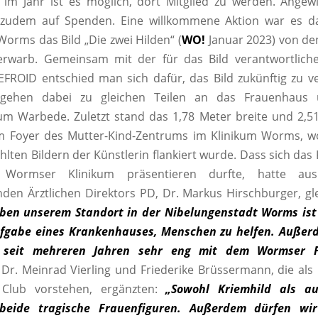
im Jahr ist es möglich, dort Mitglied zu werden. Angew
zudem auf Spenden. Eine willkommene Aktion war es da
Worms das Bild „Die zwei Hilden“ (
WO!
Januar 2023) von d
 erwarb. Gemeinsam mit der für das Bild verantwortliche
FROID entschied man sich dafür, das Bild zukünftig zu v
gehen dabei zu gleichen Teilen an das Frauenhaus
um Warbede. Zuletzt stand das 1,78 Meter breite und 2,5
m Foyer des Mutter-Kind-Zentrums im Klinikum Worms, wo
lten Bildern der Künstlerin flankiert wurde. Dass sich das
Wormser Klinikum präsentieren durfte, hatte au
enden Ärztlichen Direktors PD, Dr. Markus Hirschburger, g
ben unserem Standort in der Nibelungenstadt Worms ist 
fgabe eines Krankenhauses, Menschen zu helfen. Außer
s seit mehreren Jahren sehr eng mit dem Wormser F
.
Dr. Meinrad Vierling und Friederike Brüssermann, die als
 Club vorstehen, ergänzten:
„Sowohl Kriemhild als au
 beide tragische Frauenfiguren. Außerdem dürfen wir