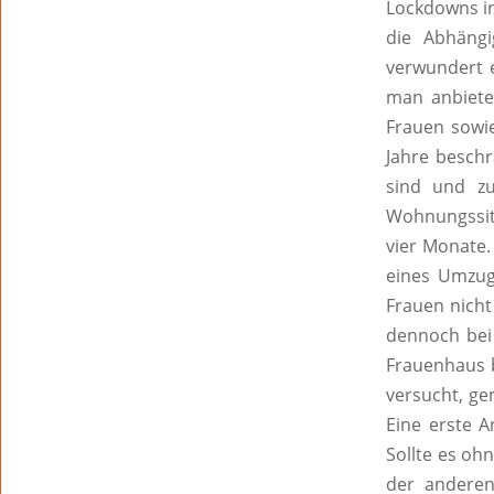
Lockdowns in
die Abhäng
verwundert e
man anbiete
Frauen sowie
Jahre beschr
sind und z
Wohnungssit
vier Monate.
eines Umzug
Frauen nicht
dennoch bei
Frauenhaus b
versucht, ge
Eine erste A
Sollte es oh
der anderen