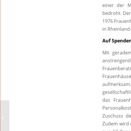
einer der M
bedroht. Der
1976 Frauenh
in Rheinland-
Auf Spende
Mit geradema
anstrenge
Frauenberat
Frauenhäus
aufmerksam.
gesellschaft
das Frauen
Personalkos
Frühlingsbeginn mit
Zuschuss de
Parkhauseröffnung
Zudem wird d