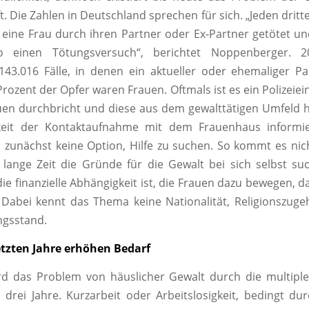
. Die Zahlen in Deutschland sprechen für sich. „Jeden dritt
eine Frau durch ihren Partner oder Ex-Partner getötet und
o einen Tötungsversuch“, berichtet Noppenberger. 
43.016 Fälle, in denen ein aktueller oder ehemaliger P
rozent der Opfer waren Frauen. Oftmals ist es ein Polizeiei
uen durchbricht und diese aus dem gewalttätigen Umfeld 
keit der Kontaktaufnahme mit dem Frauenhaus informier
s zunächst keine Option, Hilfe zu suchen. So kommt es nich
lange Zeit die Gründe für die Gewalt bei sich selbst s
ie finanzielle Abhängigkeit ist, die Frauen dazu bewegen, d
 Dabei kennt das Thema keine Nationalität, Religionszuge
ngsstand.
etzten Jahre erhöhen Bedarf
rd das Problem von häuslicher Gewalt durch die multipl
drei Jahre. Kurzarbeit oder Arbeitslosigkeit, bedingt dur