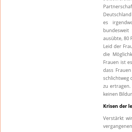
Partnerschaft
Deutschland 
es irgendw
bundesweit 1
ausübte, 80 P
Leid der Fra
die Möglich
Frauen ist e
dass Frauen 
schlichtweg d
zu ertragen.
keinen Bildu
Krisen der l
Verstärkt wi
vergangenen 