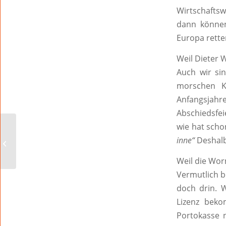
Wirtschaftsw
dann können
Europa rette
Weil Dieter 
Auch wir si
morschen K
Anfangsjahre
Abschiedsfeie
wie hat sch
Missverständnis des
inne“
Deshalb
Jahres
Weil die Wor
Vermutlich b
doch drin. W
Lizenz beko
Portokasse n