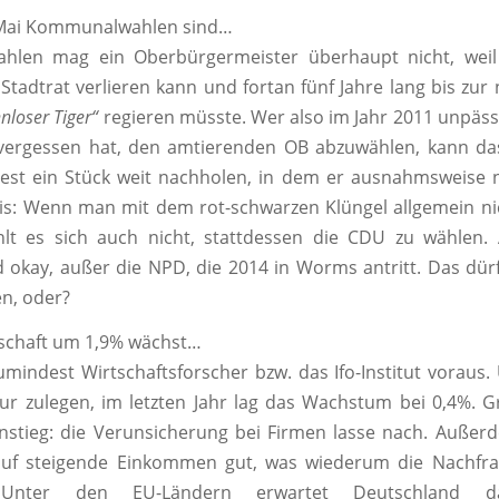
 Mai Kommunalwahlen sind…
len mag ein Oberbürgermeister überhaupt nicht, weil
Stadtrat verlieren kann und fortan fünf Jahre lang bis zur
nloser Tiger“
regieren müsste. Wer also im Jahr 2011 unpäss
 vergessen hat, den amtierenden OB abzuwählen, kann da
est ein Stück weit nachholen, in dem er ausnahmsweise n
is: Wenn man mit dem rot-schwarzen Klüngel allgemein ni
hlt es sich auch nicht, stattdessen die CDU zu wählen. 
d okay, außer die NPD, die 2014 in Worms antritt. Das dür
n, oder?
tschaft um 1,9% wächst…
mindest Wirtschaftsforscher bzw. das Ifo-Institut voraus.
ur zulegen, im letzten Jahr lag das Wachstum bei 0,4%. 
nstieg: die Verunsicherung bei Firmen lasse nach. Außer
auf steigende Einkommen gut, was wiederum die Nachfra
. Unter den EU-Ländern erwartet Deutschland da