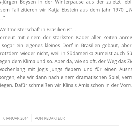
s-Jürgen Boysen in der Winterpause aus der zuletzt leb
diesem Fall zitieren wir Katja Ebstein aus dem Jahr 1970:
„W
…“
Weltmeisterschaft in Brasilien ist…
erneut mit einem der stärksten Kader aller Zeiten anrei
 sogar ein eigenes kleines Dorf in Brasilien gebaut, abe
rotzdem wieder nicht, weil in Südamerika zumeist auch 
gen dem Klima und so. Aber da, wie so oft, der Weg das Zie
wochenlang mit Jogis Jungs fiebern und für einen Aus
sorgen, ehe wir dann nach einem dramatischen Spiel, ver
fliegen. Dafür schmeißen wir Klinsis Amis schon in der Vorr
…
7. JANUAR 2014
/
VON
REDAKTEUR