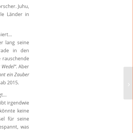
rscher. Juhu,
le Länder in
niert…
r lang seine
rade in den
ne rauschende
r Wedel“
. Aber
nt ein Zauber
 ab 2015.
igt…
ibt irgendwie
 könnte keine
el für seine
gespannt, was