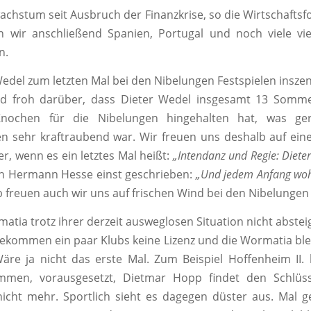
achstum seit Ausbruch der Finanzkrise, so die Wirtschaftsfo
 wir anschließend Spanien, Portugal und noch viele vie
n.
Wedel zum letzten Mal bei den Nibelungen Festspielen insze
nd froh darüber, dass Dieter Wedel insgesamt 13 Somme
nochen für die Nibelungen hingehalten hat, was ge
n sehr kraftraubend war. Wir freuen uns deshalb auf ei
r, wenn es ein letztes Mal heißt:
„Intendanz und Regie: Diete
on Hermann Hesse einst geschrieben:
„Und jedem Anfang woh
 freuen auch wir uns auf frischen Wind bei den Nibelungen
matia trotz ihrer derzeit ausweglosen Situation nicht abste
ekommen ein paar Klubs keine Lizenz und die Wormatia ble
äre ja nicht das erste Mal. Zum Beispiel Hoffenheim II.
mmen, vorausgesetzt, Dietmar Hopp findet den Schlüss
icht mehr. Sportlich sieht es dagegen düster aus. Mal 