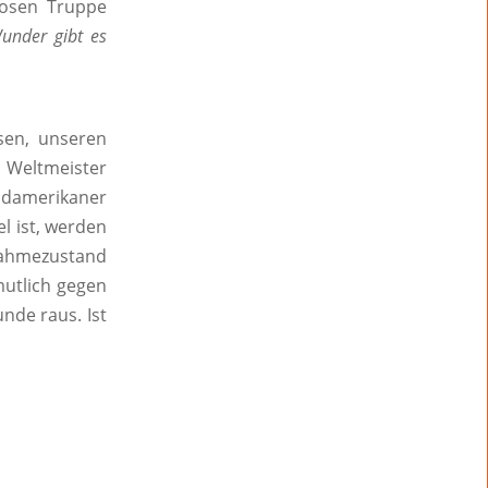
losen Truppe
under gibt es
sen, unseren
r Weltmeister
Südamerikaner
l ist, werden
nahmezustand
mutlich gegen
unde raus. Ist