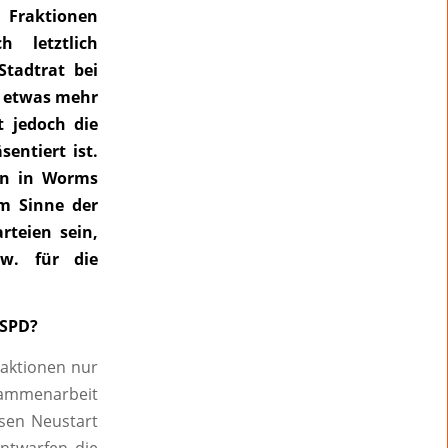
 Fraktionen
h letztlich
Stadtrat bei
i etwas mehr
t jedoch die
entiert ist.
en in Worms
im Sinne der
rteien sein,
w. für die
SPD?
aktionen nur
ammenarbeit
esen Neustart