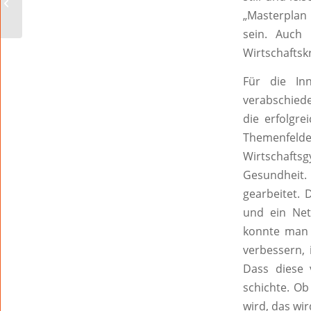
Nibelungenmuseum?
„Masterplan
sein. Auch 
Wirtschaftsk
Für die In
verabschiede
die erfolgre
Themenfel
Wirtschaft
Gesundheit.
gearbeitet.
und ein Net
konnte man d
verbessern, 
Dass diese 
schichte. O
wird, das wir