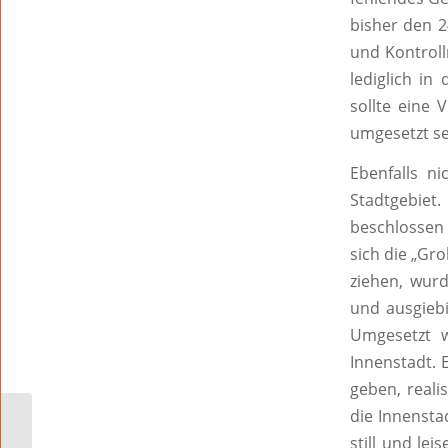
bisher den 2
und Kontroll
lediglich in
sollte eine
umgesetzt sei
Ebenfalls n
Stadtgebiet
beschlossen 
sich die „Gr
ziehen, wurd
und ausgiebi
Umgesetzt w
Innenstadt. 
geben, reali
die Innensta
Keine Zukunft für das
still und lei