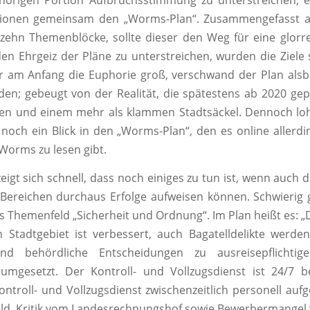
ehörigen Portion Aufbruchsstimmung zu unterstreichen, e
tionen gemeinsam den „Worms-Plan“. Zusammengefasst au
n zehn Themenblöcke, sollte dieser den Weg für eine glorr
n Ehrgeiz der Pläne zu unterstreichen, wurden die Ziele s
r am Anfang die Euphorie groß, verschwand der Plan alsb
en; gebeugt von der Realität, die spätestens ab 2020 ge
gen und einem mehr als klammen Stadtsäckel. Dennoch lo
 noch ein Blick in den „Worms-Plan“, den es online allerd
Worms zu lesen gibt.
eigt sich schnell, dass noch einiges zu tun ist, wenn auch d
 Bereichen durchaus Erfolge aufweisen können. Schwierig g
as Themenfeld „Sicherheit und Ordnung“. Im Plan heißt es: „D
 Stadtgebiet ist verbessert, auch Bagatelldelikte werde
nd behördliche Entscheidungen zu ausreisepflichtig
umgesetzt. Der Kontroll- und Vollzugsdienst ist 24/7 be
ntroll- und Vollzugsdienst zwischenzeitlich personell aufg
ld, Kritik vom Landesrechnungshof sowie Bewerbermangel