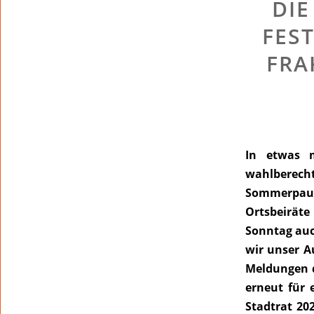
DIE
FES
FRA
In etwas m
wahlberecht
Sommerpaus
Ortsbeiräte
Sonntag au
wir unser A
Meldungen d
erneut für 
Stadtrat 20