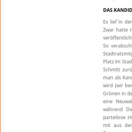
DAS KANDI
Es lief in 
Zwar hatte m
veröffentlic
So verabsch
Stadtratsmit
Platz im Sta
Schmitt zur
man als Kand
wird (wir be
Grünen in de
eine Neuwah
während Di
parteilose 
mit aus de