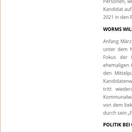
Personen, we
Kandidat auf 
2021 in den R
WORMS WILL
Anfang März 
unter dem N
Fokus der 
ehemaligen 
den Mittelp
Kandidatenwa
tritt wiede
Kommunalwah
von dem bek
durch sein „
POLITIK BE