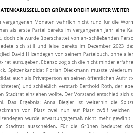
DATENKARUSSELL DER GRÜNEN DREHT MUNTER WEITER
den vergangenen Monaten wahrlich nicht rund für die Wor
an als erste Partei bereits im vergangenen Jahr eine Ka
ht, doch die wurde überschattet von an- schließenden Pers
iedete sich still und leise bereits im Dezember 2023 da
glied David Hilzendegen von seinem Parteibuch, ohne alle
dt- rat aufzugeben. Ebenso zog sich die nicht minder erfahr
ück. Spitzenkandidat Florian Dieckmann musste wiederum 
idat auch als Privatperson an seinen öffentlichen Auftri
richteten) und schließlich verstarb Berthold Röth, der eben
n Stadtrat einziehen wollte. Der Vorstand entschied sich sc
l. Das Ergebnis: Anna Biegler ist weiterhin die Spitze
eckmann von Platz zwei nun auf Platz zwölf weichen 
Hilzendegen wurde erwartungsgemäß nicht mehr gewählt 
m Stadtrat ausscheiden. Für die Grünen bedeutet das