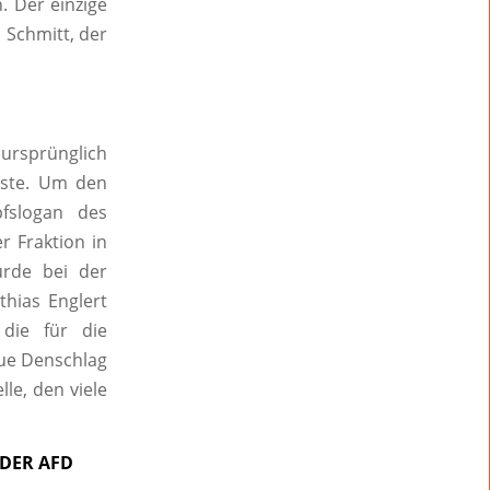
. Der einzige
d Schmitt, der
 ursprünglich
iste. Um den
fslogan des
 Fraktion in
urde bei der
thias Englert
 die für die
ue Denschlag
e, den viele
 DER AFD