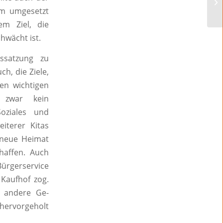
um umgesetzt
em Ziel, die
hwächt ist.
ssatzung zu
h, die Ziele,
den wichtigen
 zwar kein
oziales und
iterer Kitas
 neue Heimat
haffen. Auch
Bürgerservice
 Kaufhof zog.
e andere Ge-
hervorgeholt