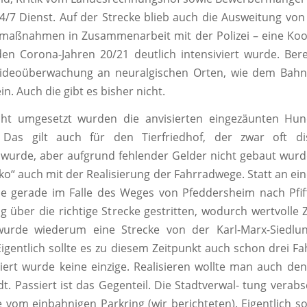
4/7 Dienst. Auf der Strecke blieb auch die Ausweitung von
maßnahmen in Zusammenarbeit mit der Polizei – eine Koo
 den Corona-Jahren 20/21 deutlich intensiviert wurde. Bere
 Videoüberwachung an neuralgischen Orten, wie dem Bahnh
n. Auch die gibt es bisher nicht.
icht umgesetzt wurden die anvisierten eingezäunten Hu
. Das gilt auch für den Tierfriedhof, der zwar oft di
wurde, aber aufgrund fehlender Gelder nicht gebaut wurd
oko“ auch mit der Realisierung der Fahrradwege. Statt an ei
e gerade im Falle des Weges von Pfeddersheim nach Pfif
g über die richtige Strecke gestritten, wodurch wertvolle Ze
urde wiederum eine Strecke von der Karl-Marx-Siedlun
Eigentlich sollte es zu diesem Zeitpunkt auch schon drei F
siert wurde keine einzige. Realisieren wollte man auch den
dt. Passiert ist das Gegenteil. Die Stadtverwal- tung verabs
se vom einbahnigen Parkring (wir berichteten). Eigentlich s