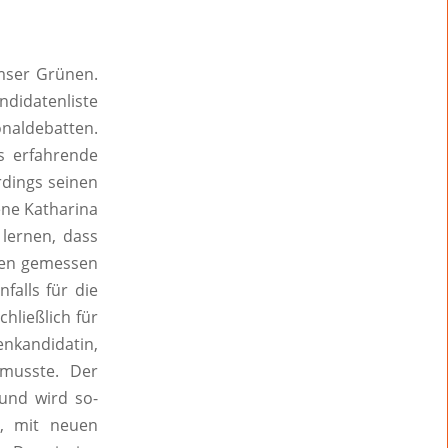
mser Grünen.
ndidatenliste
onaldebatten.
s erfahrende
rdings seinen
ene Katharina
lernen, dass
tten gemessen
falls für die
hließlich für
nkandidatin,
musste. Der
und wird so-
, mit neuen