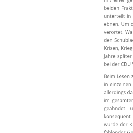
mit einer g
beiden Frak
unterteilt i
ebnen. Um de
verortet. Wa
den Schublad
Krisen, Krie
Jahre später
bei der CDU 
Beim Lesen z
in einzelnen
allerdings d
im gesamten
geahndet u
konsequent 
wurde der Ko
fehlendes Ge