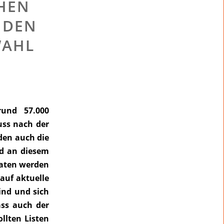
EHEN
 DEN
WAHL
rund 57.000
uss nach der
en auch die
rd an diesem
aten werden
auf aktuelle
ind und sich
ass auch der
llten Listen