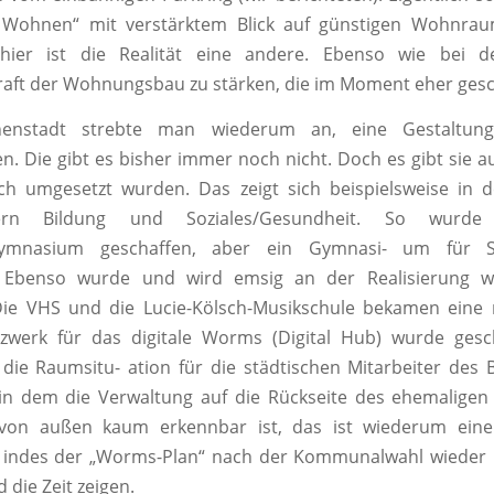
 Wohnen“ mit verstärktem Blick auf günstigen Wohnra
hier ist die Realität eine andere. Ebenso wie bei d
raft der Wohnungsbau zu stärken, die im Moment eher gesc
nenstadt strebte man wiederum an, eine Gestaltung
n. Die gibt es bisher immer noch nicht. Doch es gibt sie auc
ich umgesetzt wurden. Das zeigt sich beispielsweise in 
dern Bildung und Soziales/Gesundheit. So wurde
sgymnasium geschaffen, aber ein Gymnasi- um für S
 Ebenso wurde und wird emsig an der Realisierung we
 Die VHS und die Lucie-Kölsch-Musikschule bekamen eine
zwerk für das digitale Worms (Digital Hub) wurde gesc
ie Raumsitu- ation für die städtischen Mitarbeiter des 
in dem die Verwaltung auf die Rückseite des ehemaligen
von außen kaum erkennbar ist, das ist wiederum ein
b indes der „Worms-Plan“ nach der Kommunalwahl wieder 
d die Zeit zeigen.