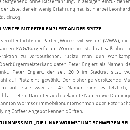
itestgehend ohne Ratserfahrung, in selbigen einzu- ziehen
der Liste, der ein wenig Erfahrung hat, ist hierbei Leonhar
at einzog.
 WEITER MIT PETER ENGLERT AN DER SPITZE
veröffentlichte die Partei „Worms will weiter“ (WWW), die
amen FWG/Bürgerforum Worms im Stadtrat saß, ihre L
Fraktion zu verdeutlichen, rückte man den Wahlkamp
Oberbürgermeisterkandidaten Peter Englert als Namen der
unkt. Peter Englert, der seit 2019 im Stadtrat sitzt, w
hl auf Platz eins gewählt. Der bisherige Vorsitzende Ma
rum auf Platz zwei an. 42 Namen sind es letztlich,
l antreten. Darunter auch bekannte Namen wie Dominiq
annten Wormser Immobilienunternehmen oder Peter Schell
Flying Coffee“ Angebot kennen dürften.
I GUINNESS MIT „DIE LINKE WORMS“ UND SCHWEIGEN BEI