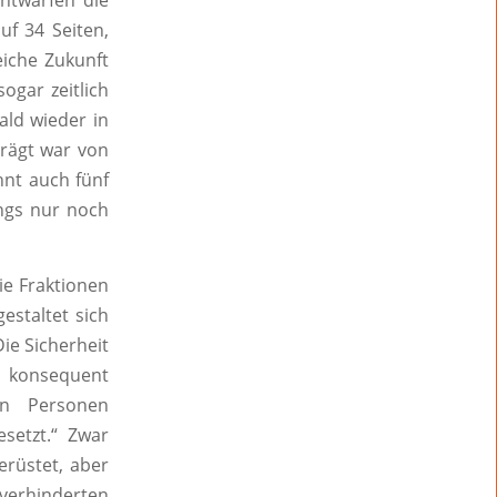
ntwarfen die
f 34 Seiten,
eiche Zukunft
ogar zeitlich
ald wieder in
prägt war von
hnt auch fünf
ings nur noch
ie Fraktionen
estaltet sich
ie Sicherheit
n konsequent
en Personen
setzt.“ Zwar
erüstet, aber
 verhinderten