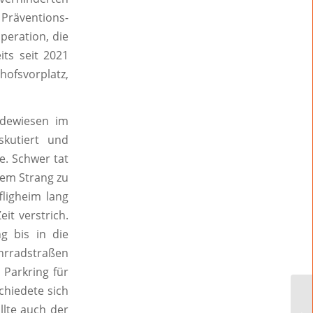
 Präventions-
peration, die
its seit 2021
ofsvorplatz,
ndewiesen im
skutiert und
e. Schwer tat
nem Strang zu
fligheim lang
it verstrich.
g bis in die
ahrradstraßen
 Parkring für
chiedete sich
ollte auch der