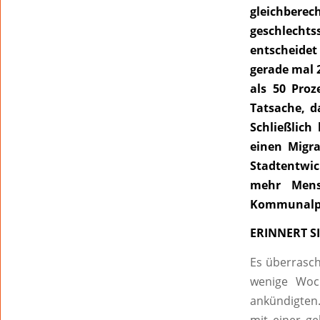
gleichbere
geschlecht
entscheidet
gerade mal 
als 50 Proz
Tatsache, d
Schließlic
einen Migra
Stadtentwic
mehr Mens
Kommunalpoli
ERINNERT S
Es überrasc
wenige Woc
ankündigten.