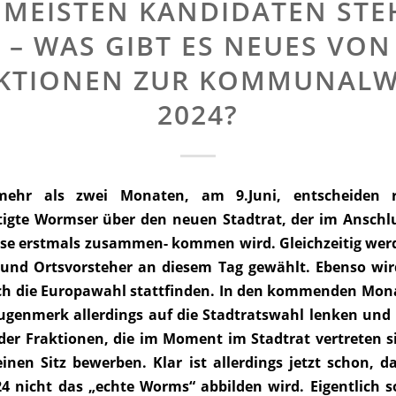
 MEISTEN KANDIDATEN ST
T – WAS GIBT ES NEUES VON
KTIONEN ZUR KOMMUNAL
2024?
ehr als zwei Monaten, am 9.Juni, entscheiden 
igte Wormser über den neuen Stadtrat, der im Anschl
e erstmals zusammen- kommen wird. Gleichzeitig werd
 und Ortsvorsteher an diesem Tag gewählt. Ebenso wi
ch die Europawahl stattfinden. In den kommenden Mon
ugenmerk allerdings auf die Stadtratswahl lenken und 
er Fraktionen, die im Moment im Stadtrat vertreten s
einen Sitz bewerben. Klar ist allerdings jetzt schon, d
24 nicht das „echte Worms“ abbilden wird. Eigentlich so