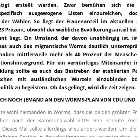
chtigt erstellt werden. Zwar bemühen sich die
sspezifisch ausgewogene Listen einzureichen, doc
 der Wähler. So liegt der Frauenanteil im aktuellen 
23 Prozent, obwohl der weibliche Bevölkerungsanteil be
ent liegt. Ein Umstand, der davon unabhängig ist, is
ass auch das migrantische Worms deutlich unterrepräs
h haben mittlerweile mehr als 40 Prozent der Mensch
tionshintergrund. Für ein vernünftiges Miteinander 
klung sollte es auch das Bestreben der etablierten Pa
chen mit ausländischen Wurzeln einzubinden bz
tik zu begeistern. Ob das gelingt, wird die Zeit zeigen.
ICH NOCH JEMAND AN DEN WORMS-PLAN VON CDU UND 
hte wohl niemanden in Worms, dass die beiden größten Fr
hen nach der Kommunalwahl 2019 eine erneute Zus
 Dieses Mal sollte allerdings alles anders werden. Um di