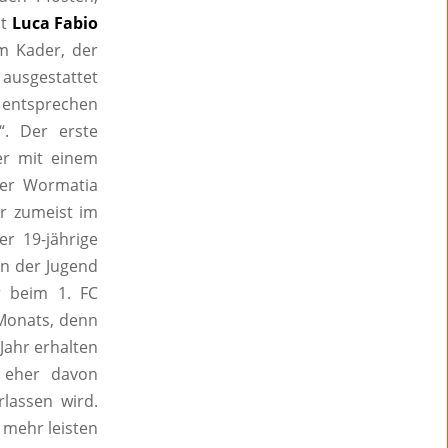
it
Luca Fabio
im Kader, der
 ausgestattet
 entsprechen
“. Der erste
er mit einem
der Wormatia
r zumeist im
er 19-jährige
in der Jugend
r beim 1. FC
 Monats, denn
Jahr erhalten
 eher davon
rlassen wird.
t mehr leisten