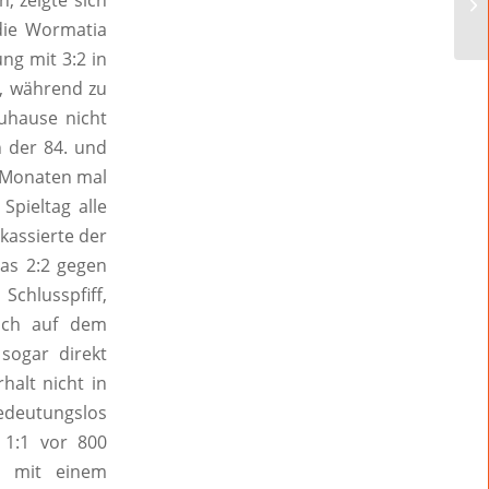
, zeigte sich
 die Wormatia
ng mit 3:2 in
), während zu
zuhause nicht
 der 84. und
i Monaten mal
Spieltag alle
kassierte der
das 2:2 gegen
Schlusspfiff,
noch auf dem
sogar direkt
halt nicht in
deutungslos
 1:1 vor 800
n mit einem