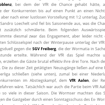
oblenz
, bei dem der VfR die Chance gehabt hätte, a
te der Konkurrenten bis auf einen Punkt an einen Nichta
 aber nach einer lustlosen Vorstellung mit 1:2 unterlag. Zu
 Sandro Loechelt und fiel bis Saisonende aus, was die Ch
lt zusätzlich schmälerte. Beim folgenden Auswärtssp
timmte diesmal zwar das Engagement, aber leider nicht 
eiten Schlüsselspiel nach der Winterpause unterlag der Vf
egsduell gegen die
SGV Freiberg
, die der Wormatia in Sache
 stunde erteilte. Während der VfR das Spiel machte 
, erzielten die Gäste brutal effektiv ihre drei Tore. Nach d
. Die zu dieser Zeit getätigten Neuzugänge ließen auf eine
erliga schließen (siehe unten), zumal bei einer Nieder
onkurrenten im Abstiegskampf, dem
VfR Aalen
, der Re
fahren wäre. Tatsächlich war auch die Partie beim VfR Aal
e so viele in dieser Saison. Die Wormser machten das S
en die Gastgeber durch einen Sonntagsschuss des Ex- Wo