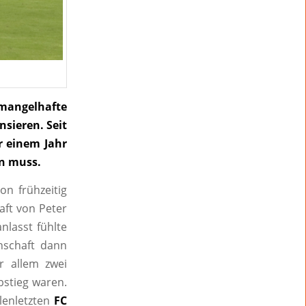
angelhafte
sieren. Seit
r einem Jahr
en muss.
on frühzeitig
aft von Peter
nlasst fühlte
nschaft dann
r allem zwei
bstieg waren.
lenletzten
FC