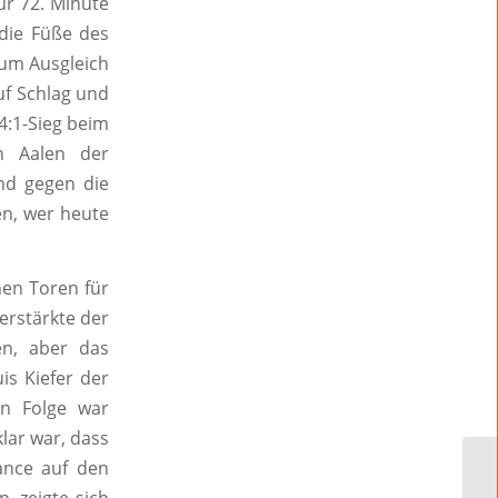
ur 72. Minute
 die Füße des
 zum Ausgleich
uf Schlag und
 4:1-Sieg beim
en Aalen der
nd gegen die
en, wer heute
hen Toren für
erstärkte der
en, aber das
is Kiefer der
 in Folge war
lar war, dass
ance auf den