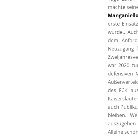
machte seine
Manganiell
erste Einsat
wurde.. Auc
dem Anford
Neuzugang f
Zweijahresv
war 2020 zu
defensiven M
Außenvertei
des FCK aus
Kaiserslaute
auch Publiku
bleiben. W
auszugehen i
Alleine schon