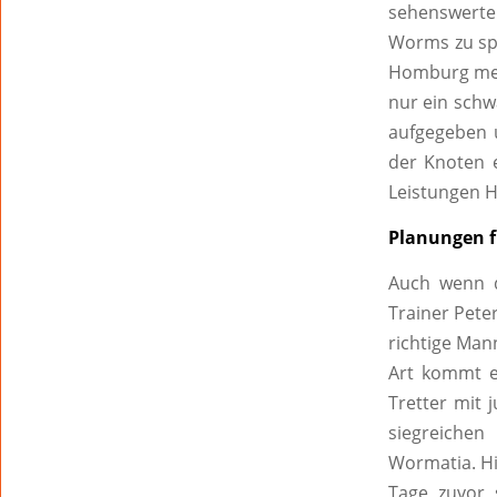
sehenswerten
Worms zu spä
Homburg mehr
nur ein schw
aufgegeben 
der Knoten e
Leistungen Ho
Planungen f
Auch wenn d
Trainer Peter
richtige Man
Art kommt e
Tretter mit 
siegreichen
Wormatia. Hi
Tage zuvor 