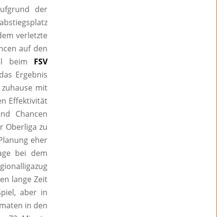
ufgrund der
bstiegsplatz
dem verletzte
ancen auf den
iel beim
FSV
das Ergebnis
R zuhause mit
n Effektivität
und Chancen
er Oberliga zu
 Planung eher
lage bei dem
gionalligazug
en lange Zeit
piel, aber in
rmaten in den