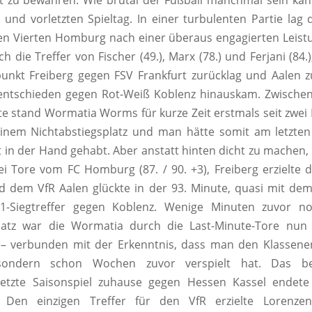
t zu bewahren. Wie brutal der Fußball manchmal sein kann
und vorletzten Spieltag. In einer turbulenten Partie lag
en Vierten Homburg nach einer überaus engagierten Leistu
h die Treffer von Fischer (49.), Marx (78.) und Ferjani (84.
unkt Freiberg gegen FSV Frankfurt zurücklag und Aalen 
entschieden gegen Rot-Weiß Koblenz hinauskam. Zwischen
te stand Wormatia Worms für kurze Zeit erstmals seit zwe
inem Nichtabstiegsplatz und man hätte somit am letzten 
t in der Hand gehabt. Aber anstatt hinten dicht zu machen, 
i Tore vom FC Homburg (87. / 90. +3), Freiberg erzielte 
d dem VfR Aalen glückte in der 93. Minute, quasi mit dem 
1-Siegtreffer gegen Koblenz. Wenige Minuten zuvor 
latz war die Wormatia durch die Last-Minute-Tore nun 
– verbunden mit der Erkenntnis, dass man den Klassener
ondern schon Wochen zuvor verspielt hat. Das be
etzte Saisonspiel zuhause gegen Hessen Kassel endete
. Den einzigen Treffer für den VfR erzielte Lorenze