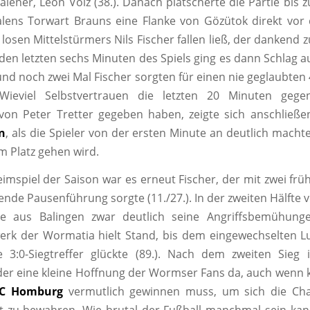
alener, Leon Volz (38.). Danach plätscherte die Partie bis z
alens Torwart Brauns eine Flanke von Gözütok direkt vor
 losen Mittelstürmers Nils Fischer fallen ließ, der dankend
 den letzten sechs Minuten des Spiels ging es dann Schlag a
 und noch zwei Mal Fischer sorgten für einen nie geglaubten
Wieviel Selbstvertrauen die letzten 20 Minuten geg
von Peter Tretter gegeben haben, zeigte sich anschließe
n
, als die Spieler von der ersten Minute an deutlich macht
m Platz gehen wird.
imspiel der Saison war es erneut Fischer, der mit zwei frü
ende Pausenführung sorgte (11./27.). In der zweiten Hälfte v
rte aus Balingen zwar deutlich seine Angriffsbemühung
rk der Wormatia hielt Stand, bis dem eingewechselten Lu
e 3:0-Siegtreffer glückte (89.). Nach dem zweiten Sieg
eder eine kleine Hoffnung der Wormser Fans da, auch wenn k
FC Homburg
vermutlich gewinnen muss, um sich die Ch