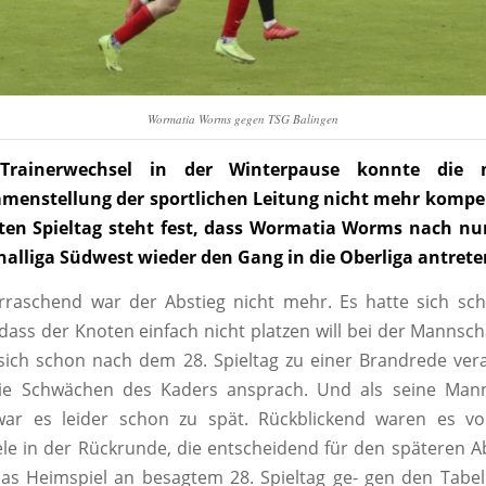
Wormatia Worms gegen TSG Balingen
Trainerwechsel in der Winterpause konnte die m
enstellung der sportlichen Leitung nicht mehr kompen
ten Spieltag steht fest, dass Wormatia Worms nach nu
onalliga Südwest wieder den Gang in die Oberliga antret
rraschend war der Abstieg nicht mehr. Es hatte sich sch
dass der Knoten einfach nicht platzen will bei der Mannsch
 sich schon nach dem 28. Spieltag zu einer Brandrede vera
ie Schwächen des Kaders ansprach. Und als seine Man
war es leider schon zu spät. Rückblickend waren es vo
ele in der Rückrunde, die entscheidend für den späteren A
as Heimspiel an besagtem 28. Spieltag ge- gen den Tabel