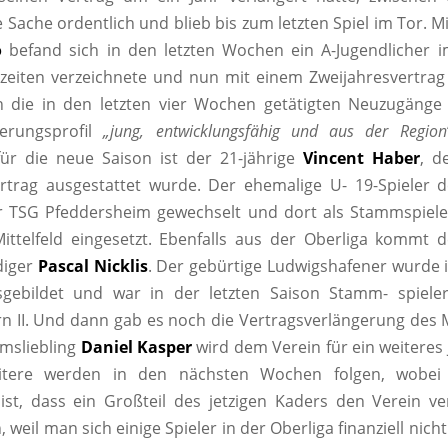
 Sache ordentlich und blieb bis zum letzten Spiel im Tor. M
o
befand sich in den letzten Wochen ein A-Jugendlicher 
zzeiten verzeichnete und nun mit einem Zweijahresvertrag
h die in den letzten vier Wochen getätigten Neuzugänge
erungsprofil
„jung, entwicklungsfähig und aus der Region
ür die neue Saison ist der 21-jährige
Vincent Haber
, d
ertrag ausgestattet wurde. Der ehemalige U- 19-Spieler 
r TSG Pfeddersheim gewechselt und dort als Stammspiele
ittelfeld eingesetzt. Ebenfalls aus der Oberliga kommt d
diger
Pascal Nicklis
. Der gebürtige Ludwigshafener wurde 
gebildet und war in der letzten Saison Stamm- spiele
rn II. Und dann gab es noch die Vertragsverlängerung des
msliebling
Daniel Kasper
wird dem Verein für ein weiteres 
eitere werden in den nächsten Wochen folgen, wobei
st, dass ein Großteil des jetzigen Kaders den Verein ve
, weil man sich einige Spieler in der Oberliga finanziell nich