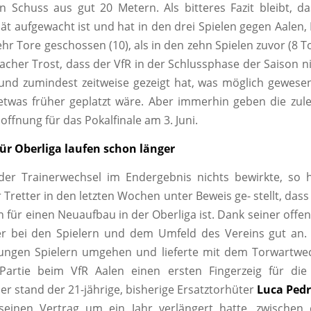
 Schuss aus gut 20 Metern. Als bitteres Fazit bleibt, 
t aufgewacht ist und hat in den drei Spielen gegen Aalen,
 Tore geschossen (10), als in den zehn Spielen zuvor (8 Tor
acher Trost, dass der VfR in der Schlussphase der Saison n
und zumindest zeitweise gezeigt hat, was möglich gewese
twas früher geplatzt wäre. Aber immerhin geben die zule
ffnung für das Pokalfinale am 3. Juni.
ür Oberliga laufen schon länger
er Trainerwechsel im Endergebnis nichts bewirkte, so 
 Tretter in den letzten Wochen unter Beweis ge- stellt, das
n für einen Neuaufbau in der Oberliga ist. Dank seiner offen
r bei den Spielern und dem Umfeld des Vereins gut an
jungen Spielern umgehen und lieferte mit dem Torwartwe
 Partie beim VfR Aalen einen ersten Fingerzeig für die
er stand der 21-jährige, bisherige Ersatztorhüter
Luca Pedr
seinen Vertrag um ein Jahr verlängert hatte, zwischen 