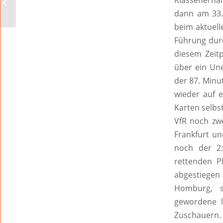
Klassenerhal
Aschenbecher to go
dann am 33. 
beim aktuell
Führung durc
diesem Zeitp
über ein Un
der 87. Minu
wieder auf e
Karten selbs
VfR noch zwe
Frankfurt un
noch der 2:
rettenden P
abgestiegen 
Homburg, s
gewordene l
Zuschauern