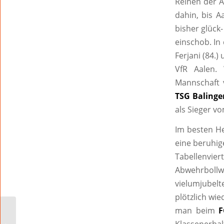
Reihen der A
dahin, bis A
bisher glück-
einschob. In
Ferjani (84.)
VfR Aalen. 
Mannschaft 
TSG Balinge
als Sieger vo
Im besten He
eine beruhig
Tabellenvie
Abwehrbollwe
vielumjubelt
plötzlich wi
man beim
Aktueller Abfalltipp der
ebwo AöR: