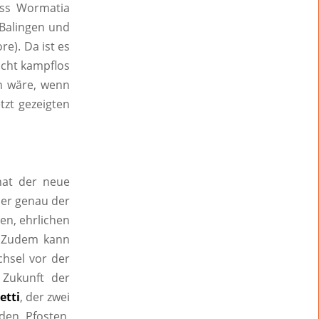
dass Wormatia
 Balingen und
e). Da ist es
icht kampflos
n wäre, wenn
tzt gezeigten
hat der neue
s er genau der
en, ehrlichen
. Zudem kann
chsel vor der
 Zukunft der
etti
, der zwei
den Pfosten,