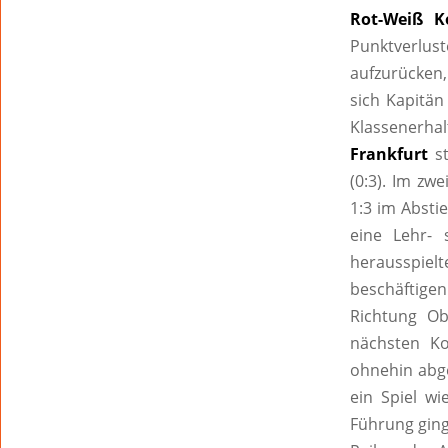
Rot-Weiß K
Punktverlus
aufzurücken,
sich Kapitän
Klassenerha
Frankfurt
s
(0:3). Im zw
1:3 im Absti
eine Lehr-
herausspielte
beschäftigen
Richtung Ob
nächsten K
ohnehin abge
ein Spiel wi
Führung ging