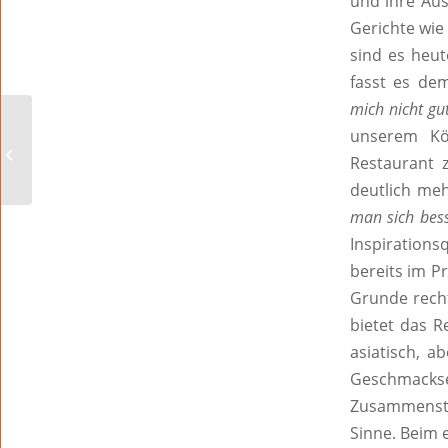
und ihre Aus
Gerichte wie
sind es heut
fasst es d
mich nicht gut
unserem Kö
Ein Hauch von
Backfischfest
Restaurant 
deutlich me
man sich bess
Inspirations
bereits im P
Grunde recht
bietet das R
asiatisch, 
Geschmackse
Zusammenste
Sinne. Beim 