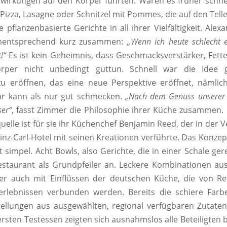
wirkungen auf den Körper führten. Waren es früher schne
 Pizza, Lasagne oder Schnitzel mit Pommes, die auf den Tell
e pflanzenbasierte Gerichte in all ihrer Vielfältigkeit. Ale
ementsprechend kurz zusammen:
„Wenn ich heute schlecht e
!“
Es ist kein Geheimnis, dass Geschmacksverstärker, Fett
rper nicht unbedingt guttun. Schnell war die Idee g
zu eröffnen, das eine neue Perspektive eröffnet, nämlic
hr kann als nur gut schmecken.
„Nach dem Genuss unserer G
er“
, fasst Zimmer die Philosophie ihrer Küche zusammen. 
quelle ist für sie ihr Küchenchef Benjamin Reed, der in der 
rinz-Carl-Hotel mit seinen Kreationen verführte. Das Konzept
 simpel. Acht Bowls, also Gerichte, die in einer Schale ger
estaurant als Grundpfeiler an. Leckere Kombinationen au
aber auch mit Einflüssen der deutschen Küche, die von R
rlebnissen verbunden werden. Bereits die schiere Farb
llungen aus ausgewählten, regional verfügbaren Zutaten 
ersten Testessen zeigten sich ausnahmslos alle Beteiligten b