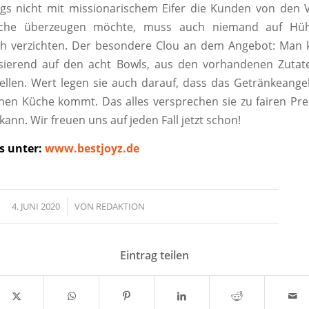
ngs nicht mit missionarischem Eifer die Kunden von den 
che überzeugen möchte, muss auch niemand auf Hü
ch verzichten. Der besondere Clou an dem Angebot: Man 
sierend auf den acht Bowls, aus den vorhandenen Zutate
len. Wert legen sie auch darauf, dass das Getränkeange
nen Küche kommt. Das alles versprechen sie zu fairen Prei
 kann. Wir freuen uns auf jeden Fall jetzt schon!
s unter:
www.bestjoyz.de
4. JUNI 2020
/
VON
REDAKTION
Eintrag teilen