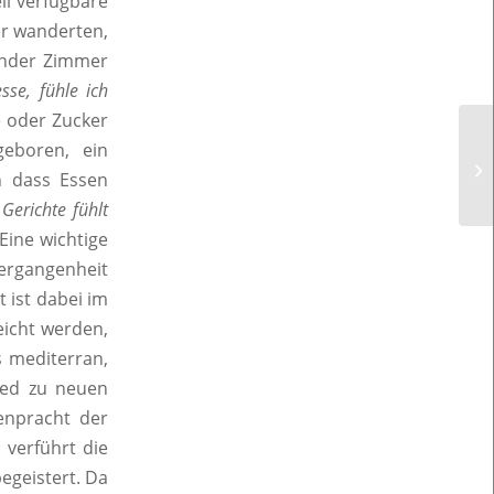
ll verfügbare
er wanderten,
xander Zimmer
sse, fühle ich
e oder Zucker
eboren, ein
h dass Essen
erichte fühlt
Eine wichtige
Vergangenheit
 ist dabei im
eicht werden,
s mediterran,
eed zu neuen
enpracht der
verführt die
egeistert. Da