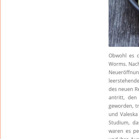
Obwohl es d
Worms. Nachd
Neueröffnu
leerstehende
des neuen Re
antritt, de
geworden, tr
und Valeska
Studium, da
waren es pe