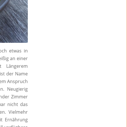
och etwas in
ißig an einer
it Längerem
 ist der Name
 dem Anspruch
n. Neugierig
xander Zimmer
ar nicht das
en. Vielmehr
it Ernährung