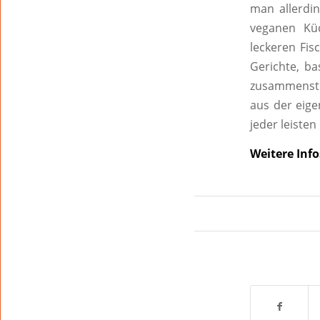
man allerdi
veganen Kü
leckeren Fis
Gerichte, ba
zusammenstel
aus der eige
jeder leisten
Weitere Info