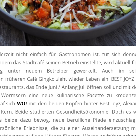
erzeit nicht einfach für Gastronomen ist, tut sich denn
em das Stadtcafé seinen Betrieb einstellte, wird aktuell fle
ng unter neuem Betreiber gewerkelt. Auch im se
n früheren Café Gingko zieht wieder Leben ein. BEST JOYZ
staurants, das Ende Juni / Anfang Juli öffnen soll und mit
n Wormsern eine neue kulinarische Facette zu kredenze
af sich
WO!
mit den beiden Köpfen hinter Best Joyz, Ale
 Kern. Beide studierten Gesundheitsökonomie. Doch es w
s beide dazu bewog, neue berufliche Pfade einzuschlag
rsönliche Erlebnisse, die zu einer Auseinandersetzung m