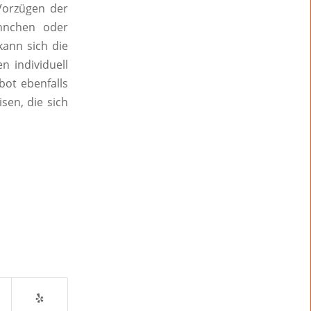
Vorzügen der
hnchen oder
kann sich die
n individuell
bot ebenfalls
sen, die sich