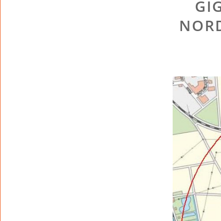
GI
NORD