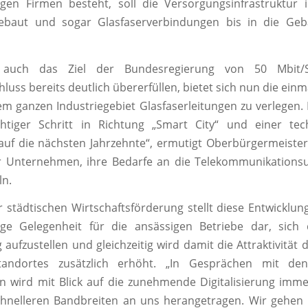
igen Firmen besteht, soll die Versorgungsinfrastruktur
ebaut und sogar Glasfaserverbindungen bis in die Geb
auch das Ziel der Bundesregierung von 50 Mbit/
luss bereits deutlich übererfüllen, bietet sich nun die ein
nem ganzen Industriegebiet Glasfaserleitungen zu verlegen.
chtiger Schritt in Richtung „Smart City“ und einer tec
uf die nächsten Jahrzehnte“, ermutigt Oberbürgermeister
 Unternehmen, ihre Bedarfe an die Telekommunikation
ln.
r städtischen Wirtschaftsförderung stellt diese Entwicklun
ige Gelegenheit für die ansässigen Betriebe dar, sich
g aufzustellen und gleichzeitig wird damit die Attraktivität
standortes zusätzlich erhöht. „In Gesprächen mit de
 wird mit Blick auf die zunehmende Digitalisierung imme
chnelleren Bandbreiten an uns herangetragen. Wir gehen