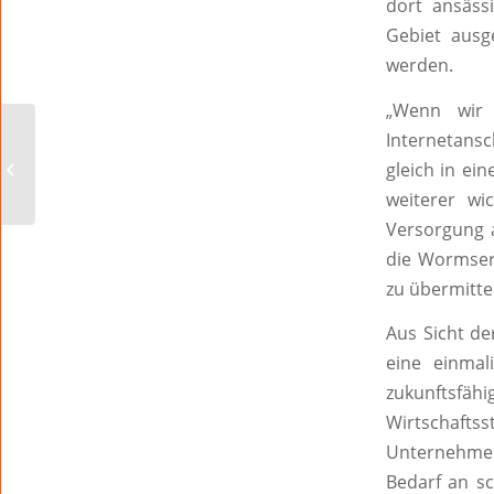
dort ansäss
Gebiet ausg
werden.
„Wenn wir 
„Sinfonietta Worms“
Internetansch
mit sinfonischen
gleich in ei
Werken der Romantik
weiterer wi
am 6.9.
Versorgung a
die Wormser
zu übermitte
Aus Sicht de
eine einmal
zukunftsfähi
Wirtschafts
Unternehmen
Bedarf an s