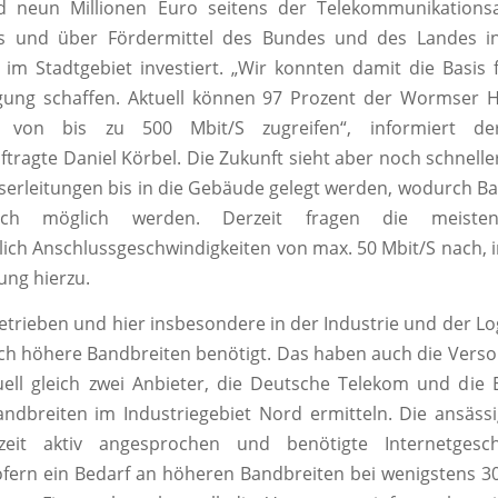
 neun Millionen Euro seitens der Telekommunikationsa
 und über Fördermittel des Bundes und des Landes in 
r im Stadtgebiet investiert. „Wir konnten damit die Basis 
gung schaffen. Aktuell können 97 Prozent der Wormser H
n von bis zu 500 Mbit/S zugreifen“, informiert der
ftragte Daniel Körbel. Die Zukunft sieht aber noch schneller
aserleitungen bis in die Gebäude gelegt werden, wodurch B
reich möglich werden. Derzeit fragen die meiste
lich Anschlussgeschwindigkeiten von max. 50 Mbit/S nach, i
ung hierzu.
trieben und hier insbesondere in der Industrie und der Lo
och höhere Bandbreiten benötigt. Das haben auch die Verso
uell gleich zwei Anbieter, die Deutsche Telekom und die
ndbreiten im Industriegebiet Nord ermitteln. Die ansäss
eit aktiv angesprochen und benötigte Internetgesch
ofern ein Bedarf an höheren Bandbreiten bei wenigstens 3