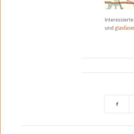
Interessier
und
glasfas