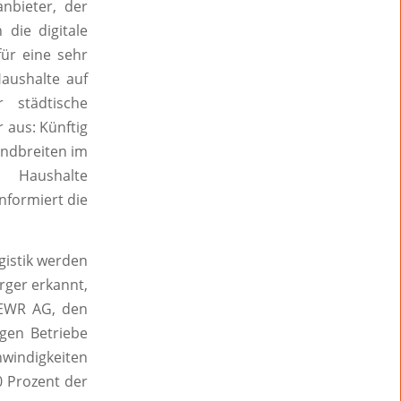
nbieter, der
die digitale
für eine sehr
aushalte auf
 städtische
 aus: Künftig
andbreiten im
n Haushalte
nformiert die
gistik werden
rger erkannt,
 EWR AG, den
igen Betriebe
windigkeiten
0 Prozent der