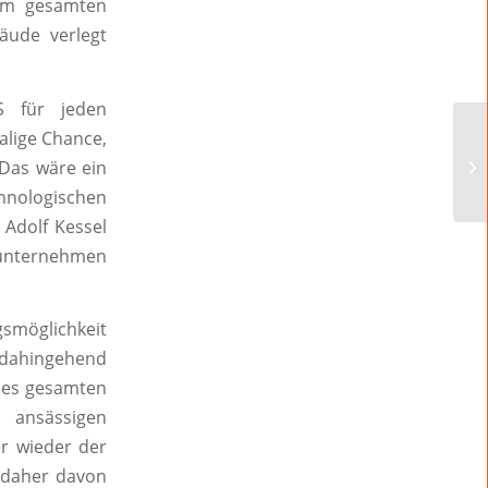
 im gesamten
äude verlegt
S für jeden
malige Chance,
 Das wäre ein
hnologischen
 Adolf Kessel
sunternehmen
gsmöglichkeit
 dahingehend
 des gesamten
n ansässigen
r wieder der
 daher davon