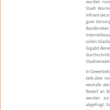
wurden rund
Stadt Worms
Infrastruktu
gute Versor
Bandbreite
Internetbeau
sollen Glasf
Gigabit-Be
durchschnitt
Stadtverwalt
In Gewerbebe
teils aber n
weshalb akt
Bedarf an Ba
werden zurz
abgefragt. S