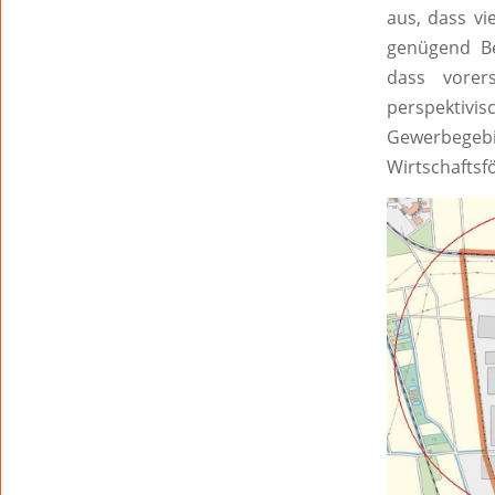
aus, dass v
genügend Be
dass vorer
perspektivis
Gewerbegebie
Wirtschaftsf