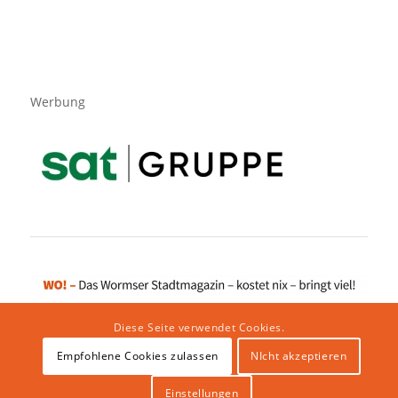
Werbung
Diese Seite verwendet Cookies.
Empfohlene Cookies zulassen
NIcht akzeptieren
Impressum
|
Datenschutzerklärung
|
Website von klicklabor.de
|
Webhosting & IT Infrastruktur
Einstellungen