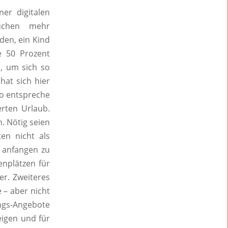
er digitalen
uchen mehr
den, ein Kind
e 50 Prozent
, um sich so
hat sich hier
 So entspreche
rten Urlaub.
. Nötig seien
en nicht als
 anfangen zu
enplätzen für
er. Zweiteres
 – aber nicht
ungs-Angebote
eigen und für