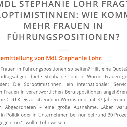
MDL STEPHANIE LOHR FRAG
OPTIMISTINNEN: WIE KO
MEHR FRAUEN IN
FÜHRUNGSPOSITIONEN?
semitteilung von MdL Stephanie Lohr:
rauen in Führungspositionen so selten? Hilft eine Quote
dtagsabgeordnete Stephanie Lohr in Worms Frauen gef
en: Die Soroptimistinnen, ein internationaler Servi
ch Frauen in verantwortlichen Berufspositionen angehören.
che CDU-Kreisvorsitzende in Worms und mit 37 Jahren im
en Abgeordneten – eine große Ausnahme. „Aber waru
 in Politik oder in Unternehmen bei nur bei rund 30 Proz
gegen tun?“, wollte Lohr wissen.