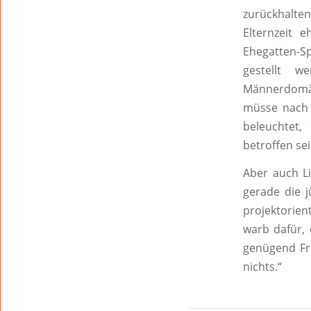
zurückhalte
Elternzeit 
Ehegatten-Sp
gestellt w
Männerdomän
müsse nach 
beleuchtet,
betroffen sei
Aber auch Li
gerade die j
projektorient
warb dafür, 
genügend Fra
nichts.“