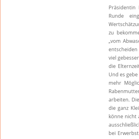
Präsidentin
Runde ein
Wertschätzun
zu bekommen
„vom Abwasc
entscheiden 
viel gebesser
die Elternz
Und es gebe 
mehr Möglic
Rabenmutter
arbeiten. Di
die ganz Kle
könne nicht 
ausschließli
bei Erwerbst