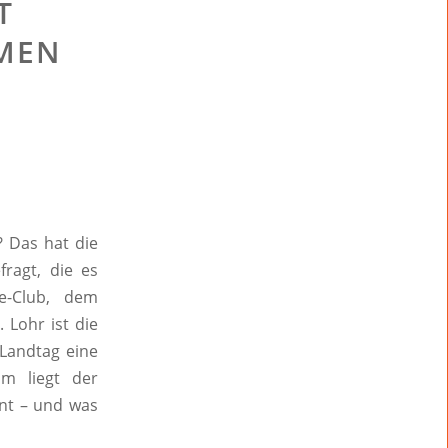
T
MMEN
? Das hat die
ragt, die es
ce-Club, dem
 Lohr ist die
 Landtag eine
m liegt der
ent – und was