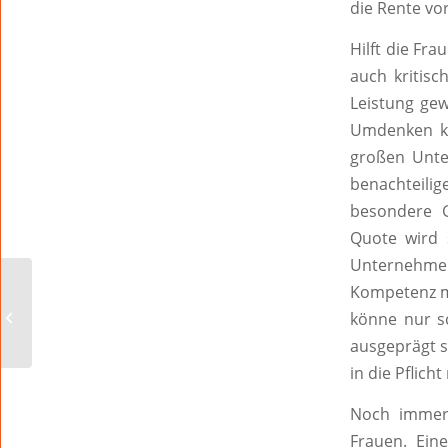
die Rente vo
Hilft die Fr
auch kritisc
Leistung gew
Umdenken ka
großen Unter
benachteilig
besondere 
Quote wird 
Unternehmen 
Kompetenz m
Verteilung der Gelben
könne nur s
Tonnen ab 18. Januar
ausgeprägt s
in die Pflich
Noch immer 
Frauen. Eine