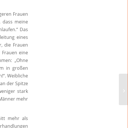
ngeren Frauen
t, dass meine
mlaufen.“ Das
eitung eines
r, die Frauen
r Frauen eine
mmen: „Ohne
em in großen
!“. Weibliche
n der Spitze
eniger stark
e Männer mehr
itt mehr als
verhandlungen