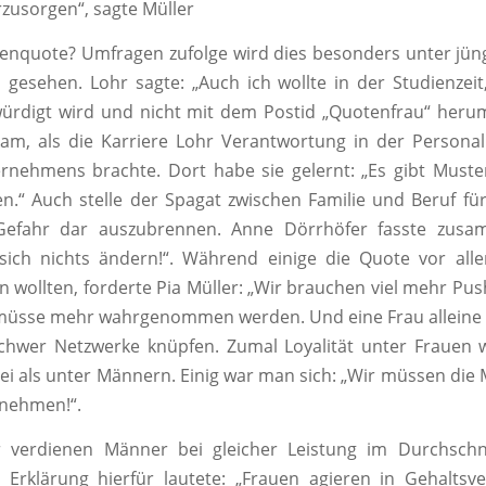
rzusorgen“, sagte Müller
auenquote? Umfragen zufolge wird dies besonders unter jü
h gesehen. Lohr sagte: „Auch ich wollte in der Studienzei
ürdigt wird und nicht mit dem Postid „Quotenfrau“ heru
m, als die Karriere Lohr Verantwortung in der Personall
nehmens brachte. Dort habe sie gelernt: „Es gibt Muste
en.“ Auch stelle der Spagat zwischen Familie und Beruf fü
Gefahr dar auszubrennen. Anne Dörrhöfer fasste zusa
sich nichts ändern!“. Während einige die Quote vor all
wollten, forderte Pia Müller: „Wir brauchen viel mehr Push
üsse mehr wahrgenommen werden. Und eine Frau alleine a
chwer Netzwerke knüpfen. Zumal Loyalität unter Frauen w
ei als unter Männern. Einig war man sich: „Wir müssen di
t nehmen!“.
verdienen Männer bei gleicher Leistung im Durchschn
 Erklärung hierfür lautete: „Frauen agieren in Gehalts