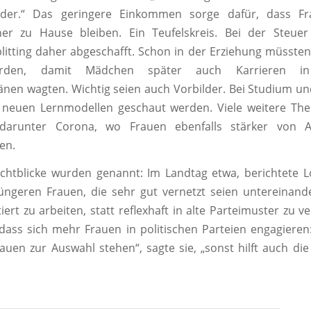
nder.“ Das geringere Einkommen sorge dafür, dass F
eher zu Hause bleiben. Ein Teufelskreis. Bei der Steue
litting daher abgeschafft. Schon in der Erziehung müsste
erden, damit Mädchen später auch Karrieren in
en wagten. Wichtig seien auch Vorbilder. Bei Studium un
neuen Lernmodellen geschaut werden. Viele weitere T
 darunter Corona, wo Frauen ebenfalls stärker von 
en.
chtblicke wurden genannt: Im Landtag etwa, berichtete L
üngeren Frauen, die sehr gut vernetzt seien untereinander
iert zu arbeiten, statt reflexhaft in alte Parteimuster zu ve
dass sich mehr Frauen in politischen Parteien engagiere
uen zur Auswahl stehen“, sagte sie, „sonst hilft auch di