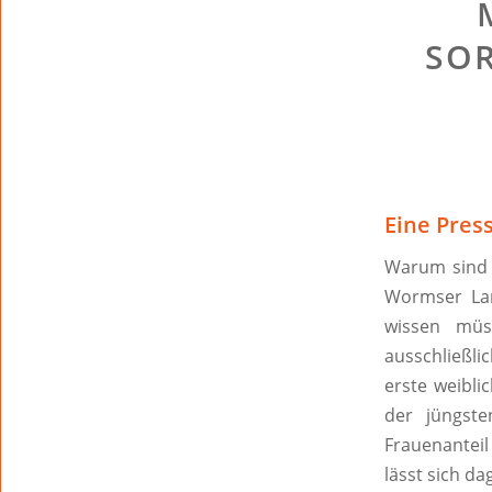
SOR
Eine Pres
Warum sind F
Wormser Lan
wissen müss
ausschließli
erste weibli
der jüngst
Frauenanteil
lässt sich da