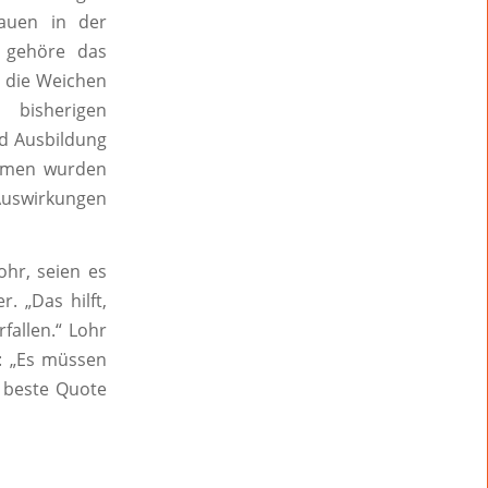
rauen in der
r gehöre das
n die Weichen
 bisherigen
d Ausbildung
hemen wurden
Auswirkungen
ohr, seien es
. „Das hilft,
rfallen.“ Lohr
n: „Es müssen
e beste Quote