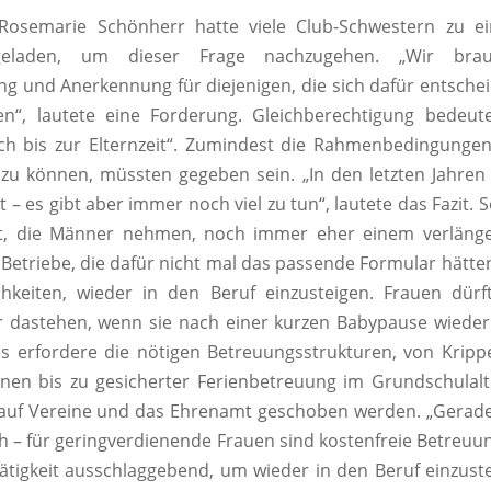
 Rosemarie Schönherr hatte viele Club-Schwestern zu ein
geladen, um dieser Frage nachzugehen. „Wir bra
g und Anerkennung für diejenigen, die sich dafür entschei
“, lautete eine Forderung. Gleichberechtigung bedeut
h bis zur Elternzeit“. Zumindest die Rahmenbedingungen
zu können, müssten gegeben sein. „In den letzten Jahren 
t – es gibt aber immer noch viel zu tun“, lautete das Fazit.
eit, die Männer nehmen, noch immer eher einem verlänge
Betriebe, die dafür nicht mal das passende Formular hätten
hkeiten, wieder in den Beruf einzusteigen. Frauen dürft
 dastehen, wenn sie nach einer kurzen Babypause wieder
es erfordere die nötigen Betreuungsstrukturen, von Kripp
inen bis zu gesicherter Ferienbetreuung im Grundschulalt
auf Vereine und das Ehrenamt geschoben werden. „Gerade
ch – für geringverdienende Frauen sind kostenfreie Betreu
ätigkeit ausschlaggebend, um wieder in den Beruf einzust