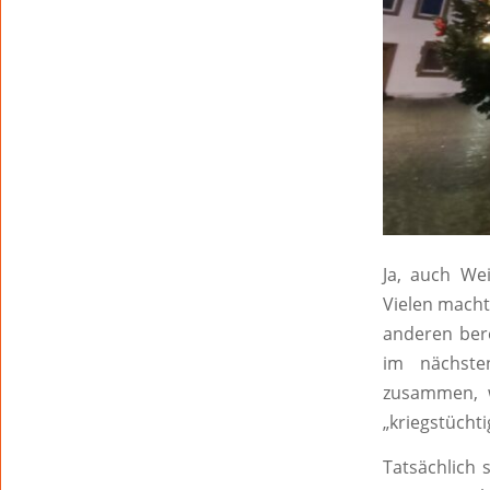
Ja, auch We
Vielen macht
anderen bere
im nächste
zusammen, w
„kriegstücht
Tatsächlich 