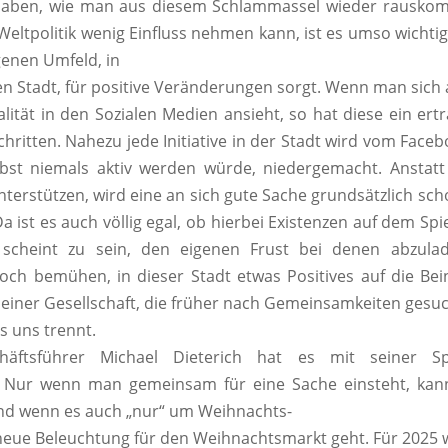
haben, wie man aus diesem Schlammassel wieder rauskom
Weltpolitik wenig Einfluss nehmen kann, ist es umso wichti
genen Umfeld, in
en Stadt, für positive Veränderungen sorgt. Wenn man sich a
ität in den Sozialen Medien ansieht, so hat diese ein ert
chritten. Nahezu jede Initiative in der Stadt wird vom Face
lbst niemals aktiv werden würde, niedergemacht. Anstat
unterstützen, wird eine an sich gute Sache grundsätzlich sch
a ist es auch völlig egal, ob hierbei Existenzen auf dem Spi
scheint zu sein, den eigenen Frust bei denen abzulad
ch bemühen, in dieser Stadt etwas Positives auf die Bein
 einer Gesellschaft, die früher nach Gemeinsamkeiten gesuc
s uns trennt.
chäftsführer Michael Dieterich hat es mit seiner Sp
:
Nur wenn man gemeinsam für eine Sache einsteht, ka
Und wenn es auch
„nur“
um Weihnachts-
eue Beleuchtung für den Weihnachtsmarkt geht.
Für 2025 