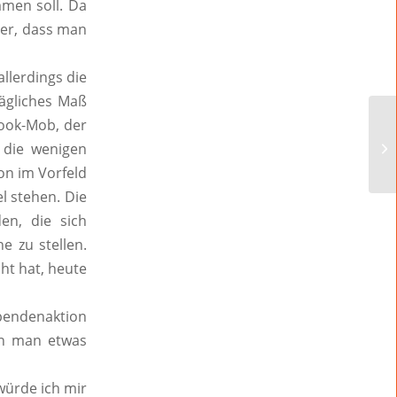
men soll. Da
ger, dass man
llerdings die
rägliches Maß
book-Mob, der
t die wenigen
on im Vorfeld
el stehen. Die
en, die sich
e zu stellen.
ht hat, heute
endenaktion
nn man etwas
würde ich mir