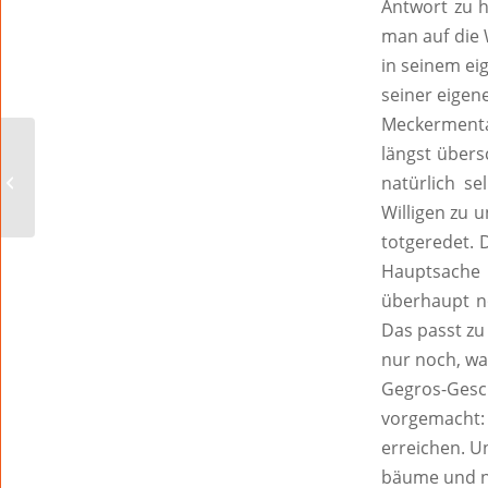
Antwort zu 
man auf die 
in seinem ei
seiner eigen
Meckermental
Großeinsatz in Worms-
längst übers
Horchheim:
natürlich se
Kriminalpolizei hat
Willigen zu 
Ermittlungen
aufgenommen...
totgeredet. D
Hauptsache 
überhaupt no
Das passt zu
nur noch, wa
Gegros-Ges
vorgemacht
erreichen. 
bäume und n