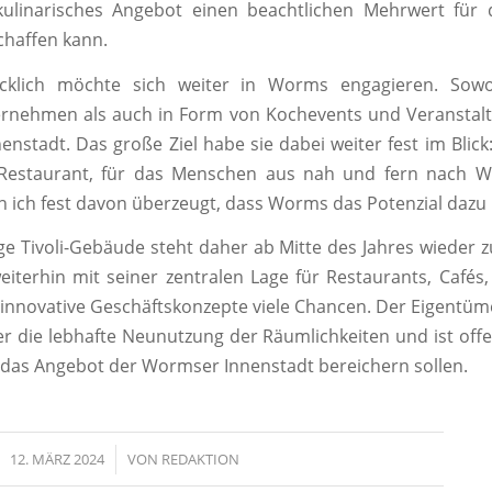
ulinarisches Angebot einen beachtlichen Mehrwert für
chaffen kann.
cklich möchte sich weiter in Worms engagieren. Sow
ernehmen als auch in Form von Kochevents und Veranstalt
nstadt. Das große Ziel habe sie dabei weiter fest im Blick:
 Restaurant, für das Menschen aus nah und fern nach W
in ich fest davon überzeugt, dass Worms das Potenzial dazu 
e Tivoli-Gebäude steht daher ab Mitte des Jahres wieder 
eiterhin mit seiner zentralen Lage für Restaurants, Cafés,
innovative Geschäftskonzepte viele Chancen. Der Eigentüme
er die lebhafte Neunutzung der Räumlichkeiten und ist offe
e das Angebot der Wormser Innenstadt bereichern sollen.
12. MÄRZ 2024
/
VON
REDAKTION