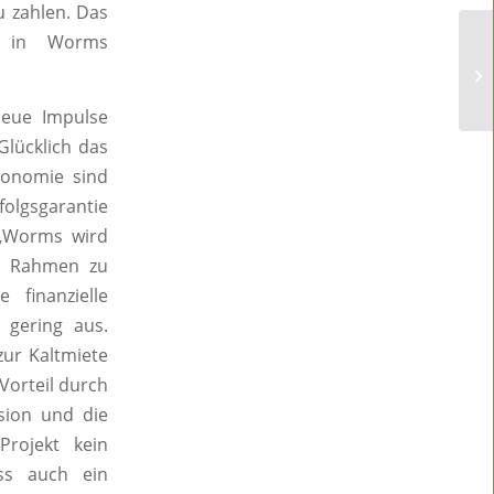
 zahlen. Das
n in Worms
neue Impulse
lücklich das
ronomie sind
folgsgarantie
 „Worms wird
en Rahmen zu
 finanzielle
 gering aus.
ur Kaltmiete
Vorteil durch
sion und die
Projekt kein
ass auch ein