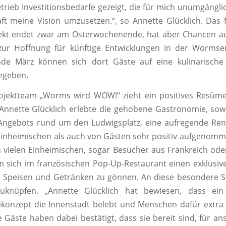
trieb Investitionsbedarfe gezeigt, die für mich unumgängl
ft meine Vision umzusetzen.“, so Annette Glücklich. Das
ekt endet zwar am Osterwochenende, hat aber Chancen au
 zur Hoffnung für künftige Entwicklungen in der Wormser
de März können sich dort Gäste auf eine kulinarische
egeben.
ojektteam „Worms wird WOW!“ zieht ein positives Resüme
Annette Glücklich erlebte die gehobene Gastronomie, sowie
Angebots rund um den Ludwigsplatz, eine aufregende Ren
inheimischen als auch von Gästen sehr positiv aufgenom
vielen Einheimischen, sogar Besucher aus Frankreich oder
m sich im französischen Pop-Up-Restaurant einen exklusi
n Speisen und Getränken zu gönnen. An diese besondere Str
uknüpfen. „Annette Glücklich hat bewiesen, dass ein
konzept die Innenstadt belebt und Menschen dafür extr
Gäste haben dabei bestätigt, dass sie bereit sind, für an