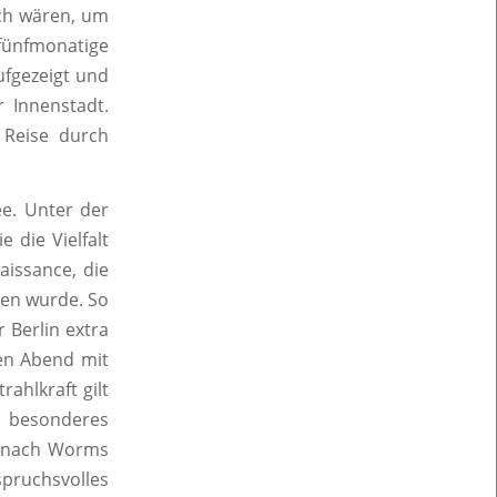
ich wären, um
 fünfmonatige
fgezeigt und
 Innenstadt.
 Reise durch
e. Unter der
 die Vielfalt
aissance, die
men wurde. So
 Berlin extra
ven Abend mit
ahlkraft gilt
 besonderes
a nach Worms
spruchsvolles