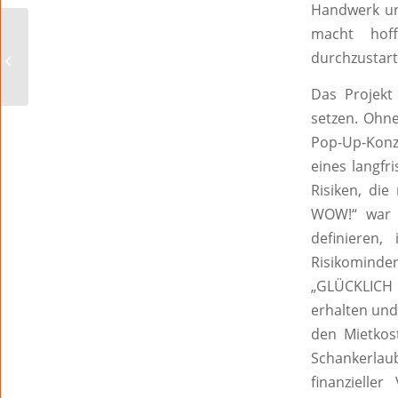
Handwerk un
macht hof
Das
Nibelungenmuseum
durchzustart
schließt seine Pforten
Das Projekt
setzen. Ohn
Pop-Up-Konz
eines langfr
Risiken, di
WOW!“ war e
definieren,
Risikominde
„GLÜCKLICH 
erhalten und
den Mietkos
Schankerlau
finanzielle