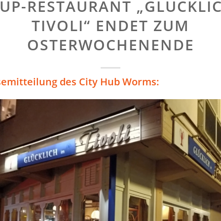
UP-RESTAURANT „GLÜCKLI
TIVOLI“ ENDET ZUM
OSTERWOCHENENDE
semitteilung des City Hub Worms: