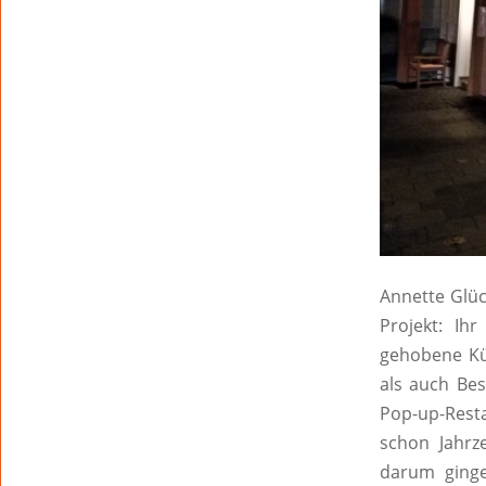
Annette Glüc
Projekt: Ih
gehobene Kü
als auch Be
Pop-up-Rest
schon Jahrz
darum ginge