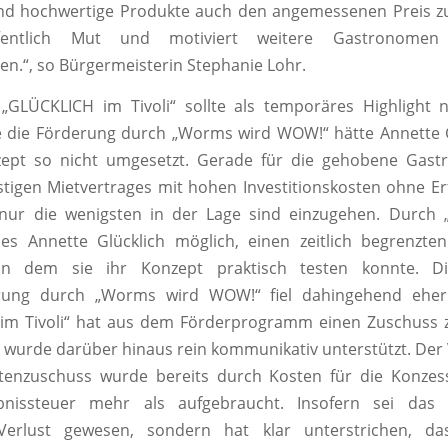
d hochwertige Produkte auch den angemessenen Preis zu
fentlich Mut und motiviert weitere Gastronome
en.“, so Bürgermeisterin Stephanie Lohr.
 „GLÜCKLICH im Tivoli“ sollte als temporäres Highlight 
e die Förderung durch „Worms wird WOW!“ hätte Annette G
ept so nicht umgesetzt. Gerade für die gehobene Gast
istigen Mietvertrages mit hohen Investitionskosten ohne Er
e nur die wenigsten in der Lage sind einzugehen. Durch
s Annette Glücklich möglich, einen zeitlich begrenzt
 in dem sie ihr Konzept praktisch testen konnte. Die
rung durch „Worms wird WOW!“ fiel dahingehend eher
im Tivoli“ hat aus dem Förderprogramm einen Zuschuss z
 wurde darüber hinaus rein kommunikativ unterstützt. Der 
tenzuschuss wurde bereits durch Kosten für die Konzes
bnissteuer mehr als aufgebraucht. Insofern sei das 
r Verlust gewesen, sondern hat klar unterstrichen, d