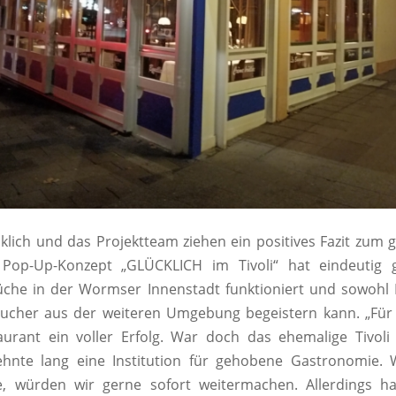
klich und das Projektteam ziehen ein positives Fazit zu
r Pop-Up-Konzept „GLÜCKLICH im Tivoli“ hat eindeutig g
che in der Wormser Innenstadt funktioniert und sowohl 
sucher aus der weiteren Umgebung begeistern kann. „Für
aurant ein voller Erfolg. War doch das ehemalige Tivoli
ehnte lang eine Institution für gehobene Gastronomie.
, würden wir gerne sofort weitermachen. Allerdings h