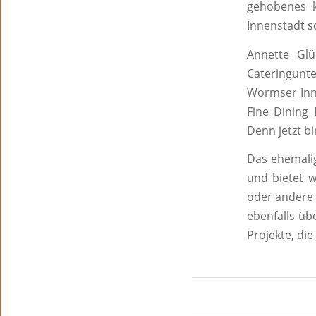
gehobenes k
Innenstadt s
Annette Glü
Cateringunt
Wormser Inne
Fine Dining
Denn jetzt b
Das ehemalig
und bietet w
oder andere 
ebenfalls üb
Projekte, di