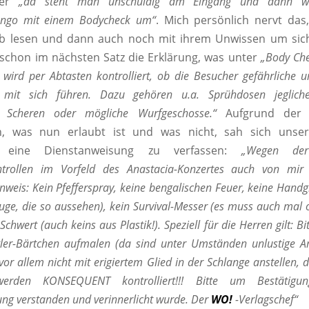
er
„da steht man unschuldig am Eingang und dann wi
ongo mit einem Bodycheck um“
. Mich persönlich nervt das
alb lesen und dann auch noch mit ihrem Unwissen um sic
schon im nächsten Satz die Erklärung, was unter
„Body Che
 wird per Abtasten kontrolliert, ob die Besucher gefährliche 
mit sich führen. Dazu gehören u.a. Sprühdosen jegliche
, Scheren oder mögliche Wurfgeschosse.“
Aufgrund der 
n, was nun erlaubt ist und was nicht, sah sich unse
, eine Dienstanweisung zu verfassen:
„Wegen der 
ontrollen im Vorfeld des Anastacia-Konzertes auch von mi
nweis: Kein Pfefferspray, keine bengalischen Feuer, keine Hand
uge, die so aussehen), kein Survival-Messer (es muss auch mal
chwert (auch keins aus Plastik!). Speziell für die Herren gilt: Bi
tler-Bärtchen aufmalen (da sind unter Umständen unlustige 
vor allem nicht mit erigiertem Glied in der Schlange anstellen, 
rden KONSEQUENT kontrolliert!!! Bitte um Bestätigu
ng verstanden und verinnerlicht wurde. Der
WO!
-Verlagschef“