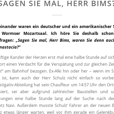
SAGEN SIE MAL, HERR BIMS
einander waren ein deutscher und ein amerikanischer 
Wormser Mozartsaal. Ich höre Sie deshalb scho
fragen:
„Sagen Sie mal, Herr Bims, waren Sie denn auc
nastacia?“
ftige Kanzler der Herzen erst mal eine halbe Stunde auf sich
fort einen Verdacht für die Verspätung und zur gleichen Zei
t“
am Bahnhof bezogen. Ex-Alki hin oder her – wenn im S
ist, kann auch der Herr Schulz nicht einfach so vorbei
stigativ-Abteilung hat sein Chauffeur um 14:57 Uhr den Or
ert, sei aber aufgrund zahlreicher Baustellen und u
hrungen eine halbe Stunde lang auf der Suche nach 
tz Navi. Außerdem musste Schulz’ Fahrer an der neuen B
z etwas länger warten, weil vor ihm gerade ein Gelenkb