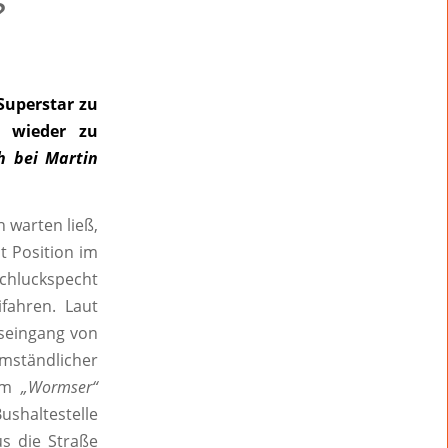
?
Superstar zu
n wieder zu
h bei Martin
 warten ließ,
t Position im
chluckspecht
fahren. Laut
tseingang von
mständlicher
dem
„Wormser“
ushaltestelle
us die Straße