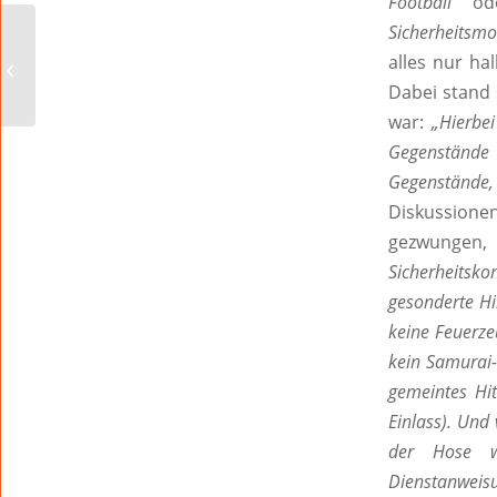
Football“
od
Sicherheitsm
alles nur h
Na, Beef?!
Dabei stand 
war:
„Hierbei
Gegenstände 
Gegenstände
Diskussione
gezwungen
Sicherheitsk
gesonderte Hi
keine Feuerze
kein Samurai-S
gemeintes Hi
Einlass). Und 
der Hose we
Dienstanweisu