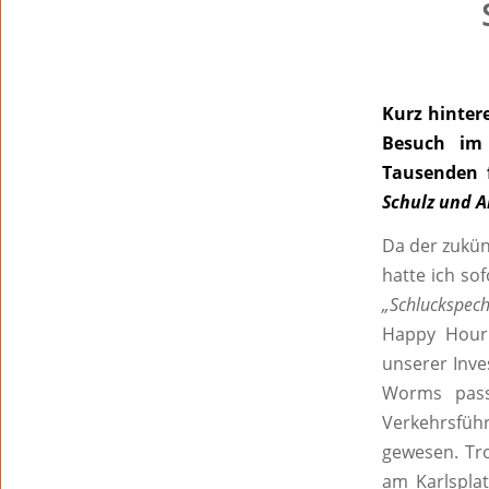
Kurz hinter
Besuch im 
Tausenden 
Schulz und A
Da der zukün
hatte ich so
„Schluckspech
Happy Hour 
unserer Inve
Worms passi
Verkehrsfü
gewesen. Tro
am Karlsplat