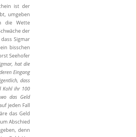
hein ist der
ebt, umgeben
m die Wette
 Schwäche der
 dass Sigmar
ein bisschen
orst Seehofer
gmar, hat die
nderen Eingang
gentlich, dass
l Kohl ihr 100
, wo das Geld
auf jeden Fall
äre das Geld
 zum Abschied
egeben, denn