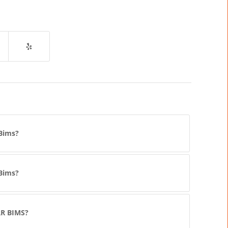
 Bims?
 Bims?
RR BIMS?