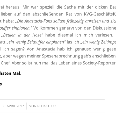
rei heraus: Mir war speziell die Sache mit der dicken Beu
 lieber auf den abschließenden Rat von KVG-Geschäftsf
rt habe:
„Die Anastacia-Fans sollten frühzeitig anreisen und sic
puffer einplanen.“
Vollkommen genervt von den Diskussion
d
„Beulen in der Hose“
habe diesmal ich mich verlesen.
tatt
„ein wenig Zeitpuffer einplanen“
las ich
„ein wenig Zeitimpu
l ich sagen? Von Anastacia hab ich genauso wenig ges
z, aber wegen meiner Spesenabrechnung gab’s anschließend
Chef. Aber so ist nun mal das Leben eines Society-Reporter
hsten Mal,
s
6. APRIL 2017
/
VON
REDAKTEUR