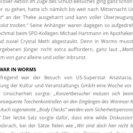
over-Aktion im Zuge des Schulz-Besuches ging ganz schön
er zu gehen, hatte ich nämlich bis weit nach Mitternacht 
t“
an der Theke ausgeharrt und kann voller Überzeugung
olut trocken.“
Seine Anhänger waren dagegen so aufgedreht
nochmal beim SPD-Kollegen Michael Hartmann im Apotheke
nd zuviel Crystal Meth abgestaubt. Denn in Worms musst
ergebenen Jünger nicht extra auffordern, ganz laut
„Mart
m von ganz alleine und voller Inbrunst.
 WAR IN WORMS
fregend war der Besuch von US-Superstar Anastacia,
ilung der Kultur und Veranstaltungs GmbH eine Woche vor
r Unsicherheit sorgte:
„Konzertbesucher müssen sich bei
konsequente Taschenkontrollen an den Eingängen des Wormser K
…Auch sogenannte „Body Checks“ werden vom Sicherheitspersona
“
Der letzte Satz sorgte dafür, dass eine wilde Diskussi
sbrach, bei der Sätze fielen wie
„Wir sind doch hier nicht