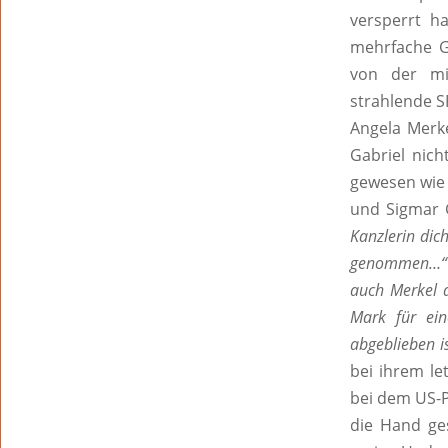
versperrt h
mehrfache G
von der mi
strahlende S
Angela Merk
Gabriel nich
gewesen wi
und Sigmar G
Kanzlerin dic
genommen…“
auch Merkel d
Mark für ein
abgeblieben i
bei ihrem l
bei dem US-P
die Hand ge