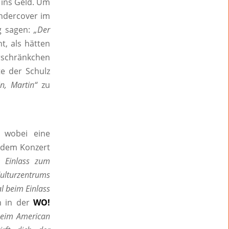
 ins Geld. Um
Undercover im
 sagen:
„Der
, als hätten
rschränkchen
e der Schulz
in, Martin“
zu
 wobei eine
 dem Konzert
m Einlass zum
ulturzentrums
l beim Einlass
on in der
WO!
 beim American