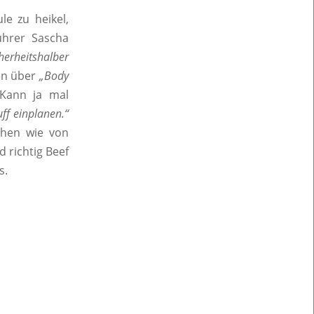
le zu heikel,
ührer Sascha
herheitshalber
en über
„Body
 Kann ja mal
ff einplanen.“
ehen wie von
 richtig Beef
s.