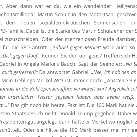
at. Aber dann war er da, wie ein wandelnder Heiligensc
ehaltsmillionär Martin Schulz in den Mozartsaal geschw
t dem neuen sozialdemokratischen Sonnenschein u
PD-Familie. Dabei ist die Stärke des Martin Schulz eher der
el zuzuschreiben. Oder der grenzenlosen Freude darüber,
t für die SPD antritt.
„Gabriel gegen Merkel“
wäre auch so 
e
„Dick gegen Doof“
. Kennen Sie den übrigens? Treffen sich H
abriel in Angela Merkels Bauch. Sagt der Seehofer:
„Na Si
h auch gefressen?“
Da antwortet Gabriel:
„Nee, ich hab den a
Mein Lieblings-Merkel-Witz ist immer noch: „
Wussten Sie ei
amals in die Kohl-Spendenaffäre verwickelt war? Angeblich sol
en ordentlichen Friseur gegeben haben, aber keiner weiß
st….“
Das gilt noch bis heute. Fakt ist: Die 100 Mark hat sie 
etzten Staatsbesuch nicht Donald Trump gegeben. Dabei w
räsidenten gut angelegt, dann hätte er Merkel womöglich
schüttelt. Oder sie hätte die 100 Mark besser mal mir g