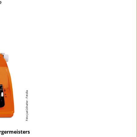
?
rgermeisters