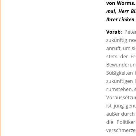
von Worms. 
mal, Herr B
Ihrer Linken
Vorab:
Peter
zukünftig n
anruft, um s
stets der E
Bewunderung 
Süßigkeiten
zukünftigen
rumstehen, e
Voraussetzung
ist jung gen
außer durch 
die Politik
verschmerzen