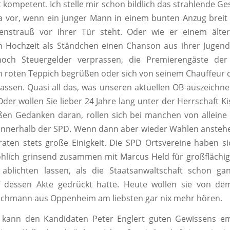
 kompetent. Ich stelle mir schon bildlich das strahlende Ges
 vor, wenn ein junger Mann in einem bunten Anzug breit
nstrauß vor ihrer Tür steht. Oder wie er einem älte
Hochzeit als Ständchen einen Chanson aus ihrer Jugendz
ch Steuergelder verprassen, die Premierengäste der
m roten Teppich begrüßen oder sich von seinem Chauffeu
lassen. Quasi all das, was unseren aktuellen OB auszeichne
Oder wollen Sie lieber 24 Jahre lang unter der Herrschaft Ki
en Gedanken daran, rollen sich bei manchen von alleine
innerhalb der SPD. Wenn dann aber wieder Wahlen anstehe
aten stets große Einigkeit. Die SPD Ortsvereine haben si
öhlich grinsend zusammen mit Marcus Held für großflächi
 ablichten lassen, als die Staatsanwaltschaft schon gan
dessen Akte gedrückt hatte. Heute wollen sie von dem
achmann aus Oppenheim am liebsten gar nix mehr hören.
 kann den Kandidaten Peter Englert guten Gewissens em