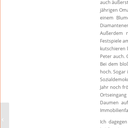
auch äußerst
jährigen Oma
einem Blume
Diamantenen 
Außerdem no
Festspiele a
kutschieren 
Peter auch. 
Bei dem bloß
hoch. Sogar 
Sozialdemokr
Jahr noch fr
Ortseingang
Daumen auf 
Immobilienf
Na, Beef?!
Ich dagegen