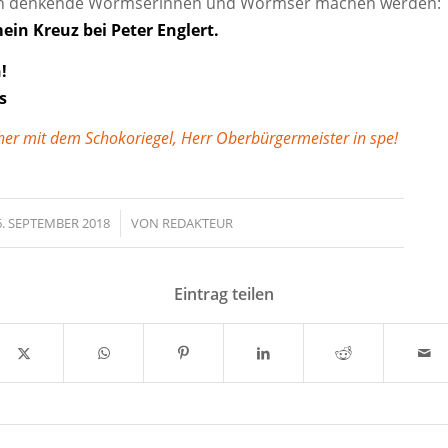
lich denkende Wormserinnen und Wormser machen werden:
in Kreuz bei Peter Englert.
!
s
her mit dem Schokoriegel, Herr Oberbürgermeister in spe!
6. SEPTEMBER 2018
/
VON
REDAKTEUR
Eintrag teilen