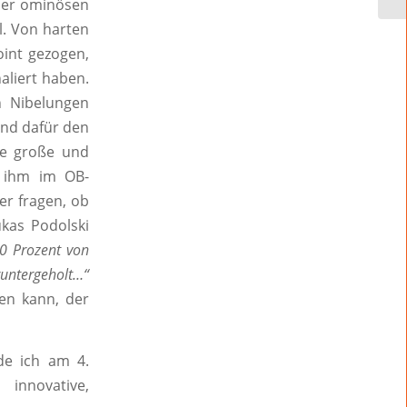
iner ominösen
l. Von harten
oint gezogen,
haliert haben.
en Nibelungen
und dafür den
te große und
e ihm im OB-
er fragen, ob
kas Podolski
0 Prozent von
untergeholt…“
hen kann, der
de ich am 4.
innovative,