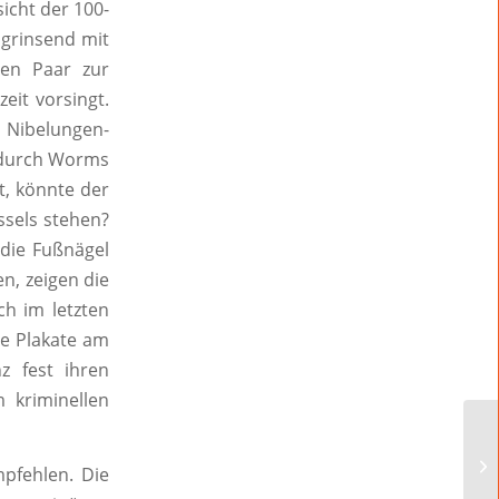
icht der 100-
 grinsend mit
ren Paar zur
eit vorsingt.
 Nibelungen-
r durch Worms
t, könnte der
ssels stehen?
 die Fußnägel
n, zeigen die
ch im letzten
ge Plakate am
z fest ihren
 kriminellen
pfehlen. Die