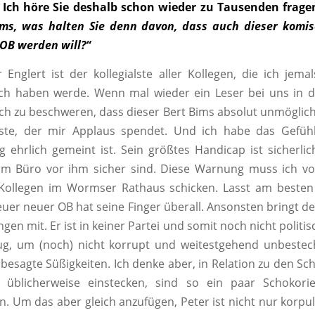
Ich höre Sie deshalb schon wieder zu Tausenden frage
ims, was halten Sie denn davon, dass auch dieser komis
 OB werden will?“
 Englert ist der kollegialste aller Kollegen, die ich jema
och haben werde. Wenn mal wieder ein Leser bei uns in d
ich zu beschweren, dass dieser Bert Bims absolut unmöglich s
rste, der mir Applaus spendet. Und ich habe das Gefühl
ehrlich gemeint ist. Sein größtes Handicap ist sicherlic
 im Büro vor ihm sicher sind. Diese Warnung muss ich vo
 Kollegen im Wormser Rathaus schicken. Lasst am besten 
uer neuer OB hat seine Finger überall. Ansonsten bringt de
en mit. Er ist in keiner Partei und somit noch nicht politis
ug, um (noch) nicht korrupt und weitestgehend unbestech
besagte Süßigkeiten. Ich denke aber, in Relation zu den Sc
er üblicherweise einstecken, sind so ein paar Schokori
. Um das aber gleich anzufügen, Peter ist nicht nur korpu