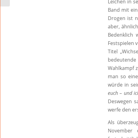
Leichen in s
Band mit ein
Drogen ist n
aber, ähnlich
Bedenklich w
Festspielen 
Titel „Wich
bedeutende 
Wahlkampf zu
man so eine
würde in sei
euch – und i
Deswegen sag
werfe den e
Als überzeu
November d