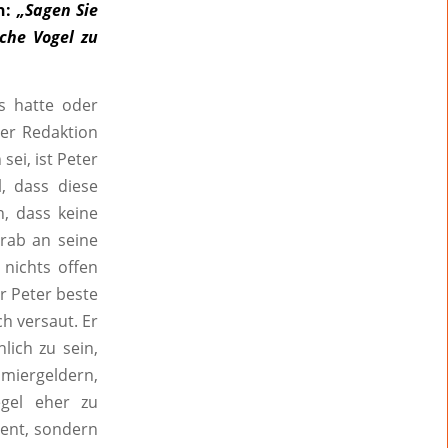
n:
„Sagen Sie
che Vogel zu
ls hatte oder
er Redaktion
ei, ist Peter
, dass diese
h, dass keine
rab an seine
nichts offen
r Peter beste
ch versaut. Er
lich zu sein,
hmiergeldern,
egel eher zu
lent, sondern