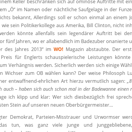
einem Keller beschränken sich auf ominöse Auftritte mit e
em „Ö“ im Namen oder nächtliche Saufgelage in der Funze
ichts bekannt, Allerdings soll er schon einmal an einem J
 wie sein Politikerkollege aus Amerika, Bill Clinton, nicht in
erden könnte allenfalls sein legendärer Auftritt bei d
vor fünf Jahren, wo er allabendlich im Badezuber onanierte 
ser des Jahres 2013“ im
WO!
Magazin abstaubte. Der ers
Preis für Englerts schauspielerische Leistungen könnt
m Verhängnis werden. Sicherlich werden sich einige Wähl
n Wichser zum OB wählen kann? Der weise Philosoph Lu
ner entwaffnend-ehrlichen Art hierzu vermutlich sagen:
„8
ch auch – haben sich auch schon mal in der Badewanne einen r
e ich klipp und klar: Wer sich diesbezüglich frei sprec
rsten Stein auf unseren neuen Oberbürgermeister…
gter Demokrat, Parteien-Misstrauer und Urwormser wer
as tun, was ganz viele junge und junggebliebene, 