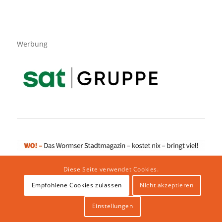
Werbung
Diese Seite verwendet Cookies.
Empfohlene Cookies zulassen
NIcht akzeptieren
Impressum
|
Datenschutzerklärung
|
Website von klicklabor.de
|
Webhosting & IT Infrastruktur
Einstellungen