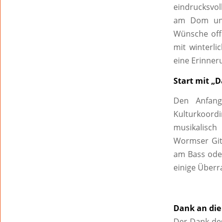
eindrucksvol
am Dom und 
Wünsche off
mit winterl
eine Erinner
Start mit „
Den Anfang
Kulturkoordi
musikalisch
Wormser Gita
am Bass oder
einige Über
Dank an die
Der Dank des