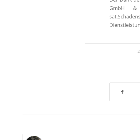
GmbH &
sat.Schad
Dienstleistu
2