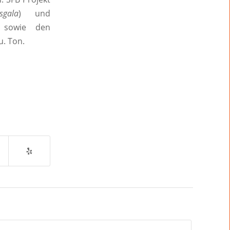
gala
) und
 sowie den
u. Ton.