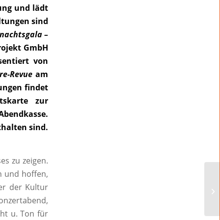
ung und lädt
ltungen sind
nachtsgala –
Projekt GmbH
entiert von
hre-Revue
am
tungen findet
tskarte zur
 Abendkasse.
thalten sind.
es zu zeigen.
 und hoffen,
er der Kultur
nzertabend,
ht u. Ton für