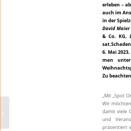
erleben – a
auch im Ans
in der Spiel
David Maier
& Co. KG,
sat.Schad
6. Mai 2023.
man unt
Weihnachtsg
Zu beachten 
„Mit „Spot O
Wir möchten
Wie man einen Schatz
damit viele 
im Rhein versenkt
und Veran
präsentiert 