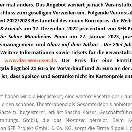
ber mal anders. Das Angebot variiert je nach Veranstalt
chluss zum geselligen Verweilen ein. Folgende Veransta
zeit 2022/2023 Bestandteil des neuen Konzeptes:
Die Weih
 & Friends
am 12. Dezember, 2022 präsentiert von SFB 
Die Söhne Mannheims Piano
am 27. Januar 2023, präs
ensmanagement und
Glanz auf dem Vulkan – Die 20er-Ja
 Weitere Informationen sowie Tickets für die Veranstal
er
www.das-wormser.de
. Der Preis für eine Eintrit
ala liegt bei 24 Euro im Vorverkauf und 26 Euro an der
ist, dass Speisen und Getränke nicht im Kartenpreis en
n“ haben wir die Möglichkeit, eine weitere Facette des Haus
 einen schönen Theaterabend als Gesamterlebnis anbieten
Gäste zu begeistern“, erklärt Sascha Kaiser, Geschäftsführ
staltungs GmbH, die das
Wormser
betreibt. Beim Ko
von SFB Projekt GmbH & Co. KG, sorgt die Firma Sippel Lic