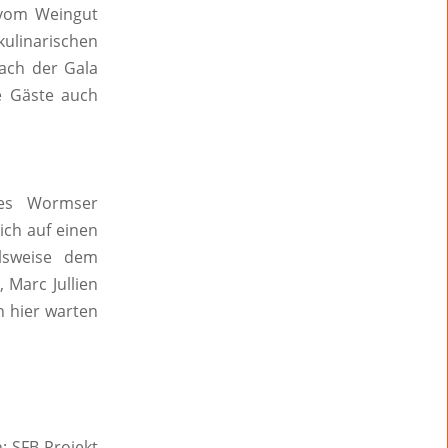
n vom Weingut
ulinarischen
ach der Gala
e Gäste auch
des Wormser
ich auf einen
elsweise dem
 Marc Jullien
h hier warten
: SFB Projekt