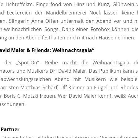
le Lichteffekte. Fingerfood von Hinz und Kunz, Glühwei
Leckereien der Mandelbrennerei Nock lassen keine k
en. Sängerin Anna Offen untermalt den Abend vor und n
ich-weihnachtlichen Songs. Dank einer Fotobox können di
ung an den Abend festhalten und mit nach Hause nehmen.
David Maier & Friends: Weihnachtsgala“
 der „Spot-On“- Reihe macht die Weihnachtsgala 
nators und Musikers Dr. David Maier. Das Publikum kann s
 abwechslungsreichen Abend mit Musikern wie beispi
rristen Matthias Schärf, Ulf Kleiner an Flügel und Rhodes,
 Boris C. Motzki freuen. Wer David Maier kennt, weiß: Auc
raschungen.
 Partner
 Veranstalters gilt den Präsentatoren der Veranstaltungen