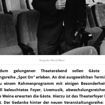
Gastgeber David Maier
ndum gelungenen Theaterabend sollen Gäste 
ngsreihe „Spot On“ erleben. An drei ausgewählten Termi
u einem Rahmenprogramm mit einigen Besonderheit
ll beleuchtetes Foyer, Livemusik, abwechslungsreiche
 Weine erwarten die Gäste. Hierzu ist das Theaterfoyer 
t. Der Gedanke hinter der neuen Veranstaltungsreihe: