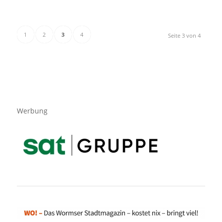
1
2
3
4
Seite 3 von 4
Werbung