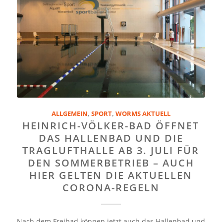
ALLGEMEIN
,
SPORT
,
WORMS AKTUELL
HEINRICH-VÖLKER-BAD ÖFFNET
DAS HALLENBAD UND DIE
TRAGLUFTHALLE AB 3. JULI FÜR
DEN SOMMERBETRIEB – AUCH
HIER GELTEN DIE AKTUELLEN
CORONA-REGELN
Nach dem Freibad können jetzt auch das Hallenbad und