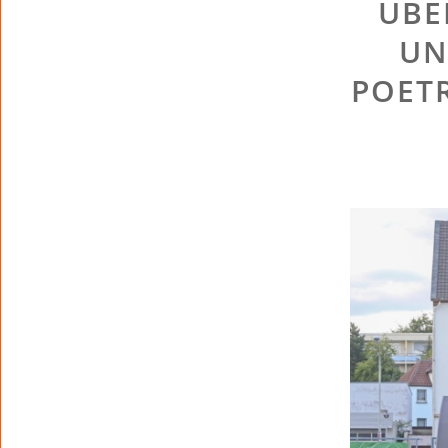
ÜBE
UN
POET