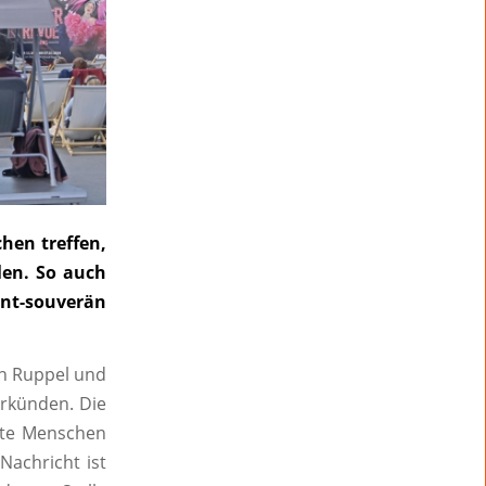
chen treffen,
len. So auch
ant-souverän
an Ruppel und
erkünden. Die
erte Menschen
Nachricht ist