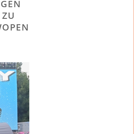
NGEN
 ZU
WOPEN