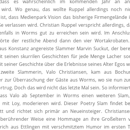
dass es wahrscheinlich im kommenden Jahr an and
 wird. Wo genau, das wollte Ruppel allerdings noch nic
ist, dass Medienpark Vision das bisherige Firmengelände 
ße verlassen wird. Christian Ruppel verspricht allerdings, 
enfalls in Worms gut zu erreichen sein wird. Im Anschlu
hörte der restliche Abend dann den vier Wortakrobaten
aus Konstanz angereiste Slammer Marvin Suckut, der bere
 seinen skurrilen Geschichten für jede Menge Lacher so
it seiner Geschichte über die Erlebnisse seines Alter Egos 
 zweite Slammerin, Valo Christiansen, kam aus Bochu
r zur Überraschung der Gäste aus Worms, wo sie nun zu
rtrug. Doch das wird nicht das letzte Mal sein. So informie
dass Valo ab September in Worms einen weiteren Sla
 mit Loy, moderieren wird. Dieser Poetry Slam findet b
tt und richtet sich primär an Neueinsteiger. Christians
berührender Weise eine Hommage an ihre Großeltern 
drich aus Ettlingen mit verschmitztem Humor im ersten 