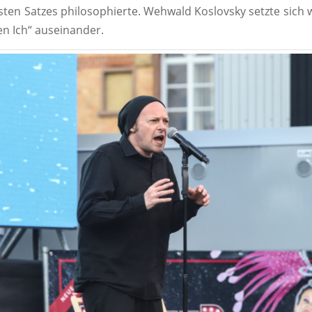
sten Satzes philosophierte. Wehwald Koslovsky setzte sich
en Ich“ auseinander.