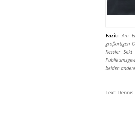
Fazit:
Am En
großar
tigen G
Kessler
Sekt
Publikumsgewi
beiden ander
Text: Dennis