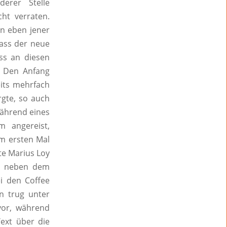
erer Stelle
ht verraten.
in eben jener
dass der neue
ss an diesen
. Den Anfang
its mehrfach
rgte, so auch
während eines
m angereist,
m ersten Mal
rte Marius Loy
m, neben dem
ei den Coffee
en trug unter
vor, während
Text über die