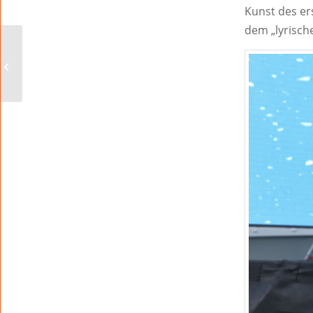
Kunst des er
dem „lyrisch
HOBBY:
FILMSCHAUSPIELER:
Wie der Wormser
Christian Kutsche vom
Catwalk vor die...