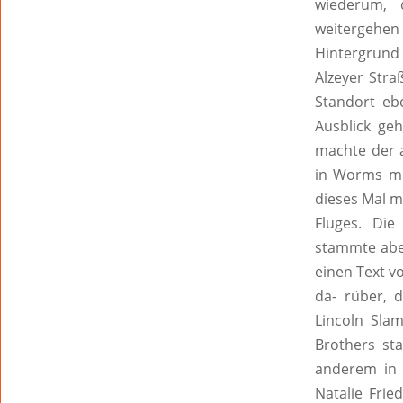
wiederum, 
weitergehen
Hintergrund 
Alzeyer Stra
Standort eb
Ausblick ge
machte der 
in Worms mit
dieses Mal m
Fluges. Die
stammte abe
einen Text vo
da- rüber, 
Lincoln Slam
Brothers sta
anderem in 
Natalie Frie