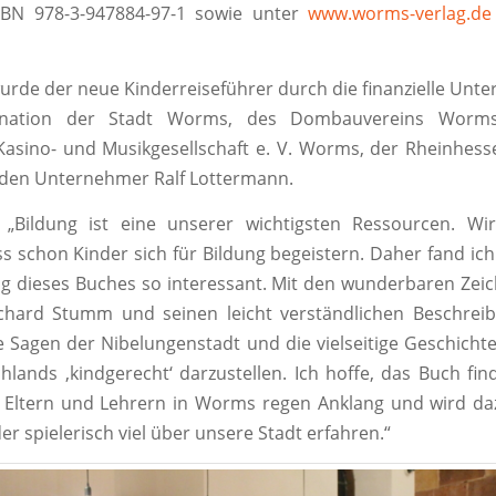
SBN 978-3-947884-97-1 sowie unter
www.worms-verlag.de
urde der neue Kinderreiseführer durch die finanzielle Unte
dination der Stadt Worms, des Dombauvereins Worms
Kasino- und Musikgesellschaft e. V. Worms, der Rheinhes
 den Unternehmer Ralf Lottermann.
 „Bildung ist eine unserer wichtigsten Ressourcen. W
ss schon Kinder sich für Bildung begeistern. Daher fand ich
g dieses Buches so interessant. Mit den wunderbaren Ze
ichard Stumm und seinen leicht verständlichen Beschreib
e Sagen der Nibelungenstadt und die vielseitige Geschichte
hlands ‚kindgerecht‘ darzustellen. Ich hoffe, das Buch find
 Eltern und Lehrern in Worms regen Anklang und wird daz
er spielerisch viel über unsere Stadt erfahren.“