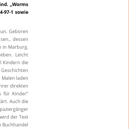
sind. „Worms
4-97-1 sowie
jun. Geboren
sen., dessen
m in Marburg.
eben. Leicht
l Kindern die
 Geschichten
d Malen laden
hrer direkten
 für Kinder“
ärt. Auch die
Spaziergänger
wird der Text
im Buchhandel