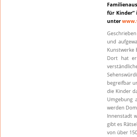
Familienaus
für Kinder“
unter
www.w
Geschrieben
und aufgewa
Kunstwerke b
Dort hat er
verständlich
Sehenswürdi
begreifbar u
die Kinder d
Umgebung au
werden Dom, 
Innenstadt w
gibt es Räts
von über 150