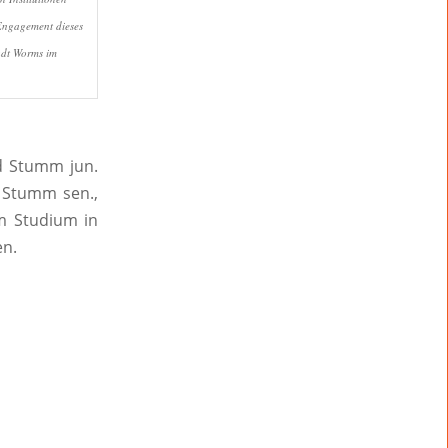
Engagement dieses
adt Worms im
rd Stumm jun.
 Stumm sen.,
em Studium in
en.