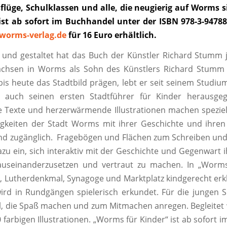
flüge, Schulklassen und alle, die neugierig auf Worms 
 ist ab sofort im Buchhandel unter der ISBN 978-3-94788
orms-verlag.de
für 16 Euro erhältlich.
 und gestaltet hat das Buch der Künstler Richard Stumm 
chsen in Worms als Sohn des Künstlers Richard Stumm 
is heute das Stadtbild prägen, lebt er seit seinem Studiu
 auch seinen ersten Stadtführer für Kinder herausgeg
e Texte und herzerwärmende Illustrationen machen speziel
gkeiten der Stadt Worms mit ihrer Geschichte und ihren
nd zugänglich. Fragebögen und Flächen zum Schreiben un
azu ein, sich interaktiv mit der Geschichte und Gegenwart i
seinanderzusetzen und vertraut zu machen. In „Worms
Lutherdenkmal, Synagoge und Marktplatz kindgerecht erkl
ird in Rundgängen spielerisch erkundet. Für die jungen 
el, die Spaß machen und zum Mitmachen anregen. Begleitet 
 farbigen Illustrationen. „Worms für Kinder“ ist ab sofort 