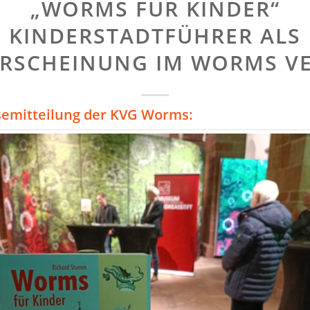
„WORMS FÜR KINDER“
KINDERSTADTFÜHRER ALS
RSCHEINUNG IM WORMS V
semitteilung der KVG Worms: