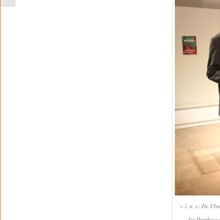
v. l. n. r.: Dr. U
des Dombauver