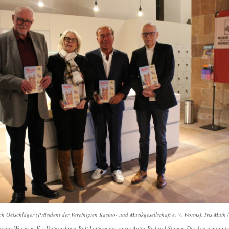
lrich Oelschläger (Präsident der Vereinigten Kasino- und Musikgesellschaft e. V. Worms), Iris Muth
eins Worms e. V.), Unternehmer Ralf Lottermann sowie Autor Richard Stumm. Die drei genannten