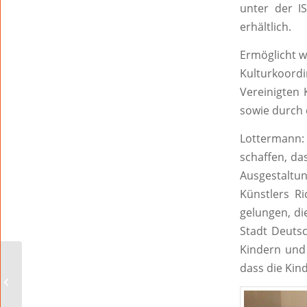
unter der I
erhältlich.
Ermöglicht w
Kulturkoor
Vereinigten 
sowie durch
Lottermann:
schaffen, da
Ausgestaltun
Künstlers R
gelungen, di
Stadt Deutsc
Kindern und
Oberbürgermeister
dass die Kind
Adolf Kessel zu Gast in
Bautzen