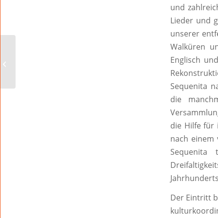
und zahlrei
Lieder und g
unserer entf
Walküren un
Winter Revue –
Internationale Stars
Englisch un
unter Sternen – Der
Rekonstrukti
Vorverkauf hat...
Sequenita n
die manchm
Versammlung
die Hilfe fü
nach einem 
Sequenita 
Dreifaltigke
Jahrhunderts
Der Eintritt
kulturkoord