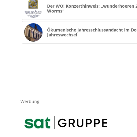
Der WO! Konzerthinweis: „wunderhoeren 20
Worms“
Ökumenische Jahresschlussandacht im Do
Jahreswechsel
Werbung