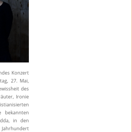
endes Konzert
ag, 27. Mai,
ewissheit des
äuter, Ironie
tianisierten
te bekannten
Edda, in den
 Jahrhundert