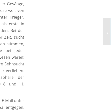
ser Gesänge,
iese weit von
ter, Krieger,
als erste in
den. Bei der
r Zeit, sucht
ten stimmen,
e bei jeder
wesen wären:
hre Sehnsucht
k verliehen.
osphäre der
es 8. und 11.
 E-Mail unter
53 entgegen.