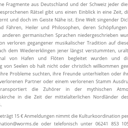
che Fragmente aus Deutschland und der Schweiz jeder die
esprochenen Rätsel gibt uns einen Einblick in eine Zeit, d
ernt und doch im Geiste Nähe ist. Eine Welt singender Dich
d Fähren, Heiler und Philosophen, deren Schöpfungen 
d anderen germanischen Sprachen niedergeschrieben wur
on verloren gegangener musikalischer Tradition auf diese
ach dem Wiedererklingen jener längst verstummten, ural
al von Hafen und Flöten begleitet wurden und di
 von Seelen ob halt nicht oder christlich willkommen ge
r ihre Probleme suchten, ihre Freunde unterhielten oder i
verlorenen Partner oder einem verlorenen Stamm Ausdruc
transportiert die Zuhörer in der mythischen Atm
itskirche in die Zeit der mittelalterlichen Nordländer d
.
 beträgt 15 € Anmeldungen nimmt die Kulturkoordination per
ination@worms.de oder telefonisch unter 06241 853 10