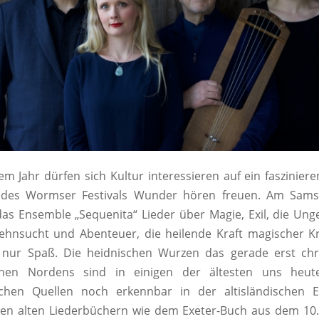
em Jahr dürfen sich Kultur interessieren auf ein faszinier
es Wormser Festivals Wunder hören freuen. Am Samst
das Ensemble „Sequenita“ Lieder über Magie, Exil, die Ung
Sehnsucht und Abenteuer, die heilende Kraft magischer Kr
 nur Spaß. Die heidnischen Wurzen das gerade erst chris
lichen Nordens sind in einigen der ältesten uns heu
lichen Quellen noch erkennbar in der altisländischen 
den alten Liederbüchern wie dem Exeter-Buch aus dem 10.