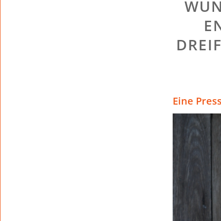
WUN
E
DREI
Eine Pres