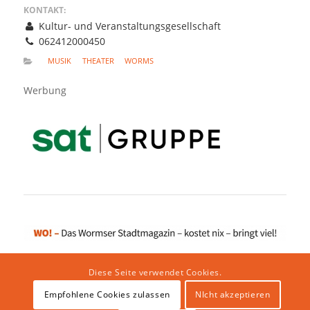
KONTAKT:
Kultur- und Veranstaltungsgesellschaft
062412000450
MUSIK
THEATER
WORMS
Werbung
Diese Seite verwendet Cookies.
Empfohlene Cookies zulassen
NIcht akzeptieren
Impressum
|
Datenschutzerklärung
|
Website von klicklabor.de
|