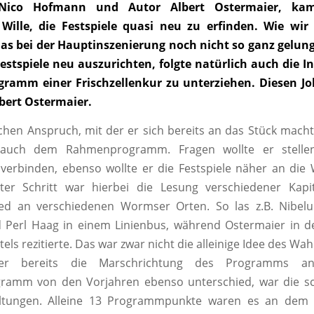
 Nico Hofmann und Autor Albert Ostermaier, ka
Wille, die Festspiele quasi neu zu erfinden. Wie wir 
 das bei der Hauptinszenierung noch nicht so ganz gelun
Festspiele neu auszurichten, folgte natürlich auch die I
ramm einer Frischzellenkur zu unterziehen. Diesen J
lbert Ostermaier.
chen Anspruch, mit der er sich bereits an das Stück mach
 auch dem Rahmenprogramm. Fragen wollte er stelle
verbinden, ebenso wollte er die Festspiele näher an di
ster Schritt war hierbei die Lesung verschiedener Kap
ied an verschiedenen Wormser Orten. So las z.B. Nibel
d Perl Haag in einem Linienbus, während Ostermaier in 
tels rezitierte. Das war zwar nicht die alleinige Idee des W
ber bereits die Marschrichtung des Programms a
amm von den Vorjahren ebenso unterschied, war die s
ltungen. Alleine 13 Programmpunkte waren es an dem 