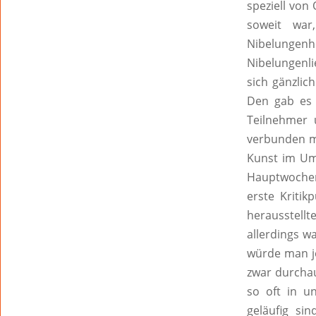
speziell von
soweit war
Nibelungenh
Nibelungenli
sich gänzlic
Den gab es 
Teilnehmer 
verbunden m
Kunst im Um
Hauptwochene
erste Kritik
herausstellt
allerdings w
würde man j
zwar durcha
so oft in u
geläufig si