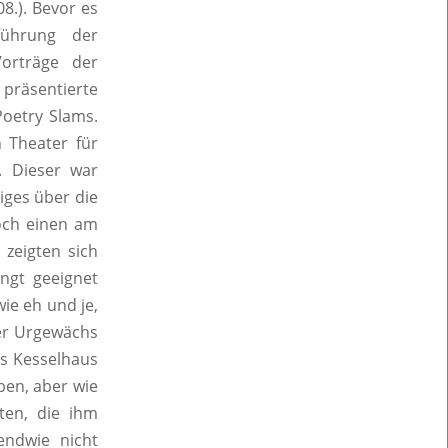
8.). Bevor es
führung der
Vorträge der
 präsentierte
Poetry Slams.
 Theater für
. Dieser war
ges über die
och einen am
 zeigten sich
ingt geeignet
ie eh und je,
ser Urgewächs
as Kesselhaus
en, aber wie
ten, die ihm
endwie nicht