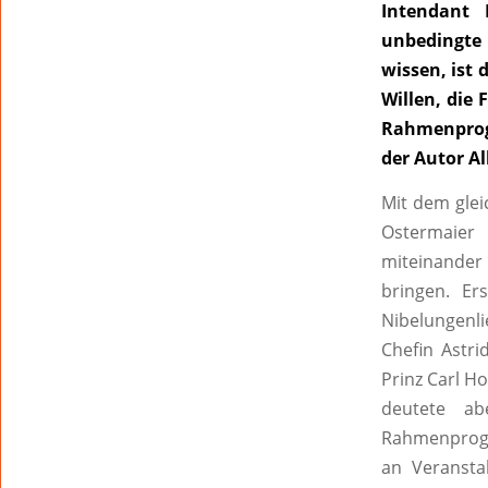
Intendant
unbedingte 
wissen, ist
Willen, die 
Rahmenprog
der Autor A
Mit dem glei
Ostermaier
miteinander 
bringen. Er
Nibelungenl
Chefin Astri
Prinz Carl Ho
deutete a
Rahmenprogr
an Veransta