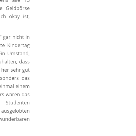
ens alle 13
e Geldbörse
ch okay ist,
 gar nicht in
te Kindertag
 Ein Umstand,
uhalten, dass
 her sehr gut
esonders das
 einmal einem
urs waren das
n Studenten
 ausgelobten
 wunderbaren