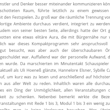
nstler und Denker besser miteinander kommunizieren kön
schotteten Raum, führte letztlich zu einem gewissen
t den Festspielen. Zu groß war die räumliche Trennung 
ortige Ambiente durchaus verdient, integriert zu werde
zudem von seiner besten Seite, allerdings hatte der Ort
hotten eine etwas elitäre Aura, die mit Bürgernähe nur 
ltlich war dieses Kompaktprogramm sehr anspruchsvoll
 gut besucht, was aber auch der überschaubaren Ört
geschuldet war. Auffallend war der personelle Aufwand, 
ben wurde. Da marschierten im Minutentakt Schauspiele
aktuell als Uli Hoeneß glänzte, Hannelore Elsner, Sybille 
uf, um kurz was zu lesen und anschließend auf höchste
ern aus aller Welt zu reden. Inhaltlich waren alle durch
es ein Ding der Unmöglichkeit, allen Veranstaltungen d
keit zu schenken. Nebenbei bemerkt wirkte die Beze
ranstaltungen mit Rede 1 bis 3, Modul 1 bis 3 ein wenig z