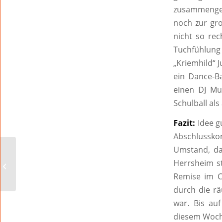
zusammengehö
noch zur gr
nicht so rec
Tuchfühlung 
„Kriemhild“ 
ein Dance-Ba
einen DJ Mu
Schulball al
Fazit:
Idee g
Abschlusskon
Umstand, da
„Es war teilweise, als
Herrsheim st
wäre ich in einem
südlichen Land“
Remise im C
durch die rä
war. Bis au
diesem Woch