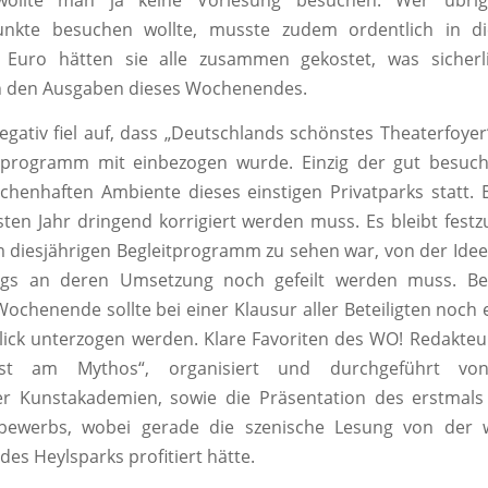
h wollte man ja keine Vorlesung besuchen. Wer übrig
nkte besuchen wollte, musste zudem ordentlich in di
0 Euro hätten sie alle zusammen gekostet, was sicherli
 den Ausgaben dieses Wochenendes.
gativ fiel auf, dass „Deutschlands schönstes Theaterfoyer“
rogramm mit einbezogen wurde. Einzig der gut besuch
henhaften Ambiente dieses einstigen Privatparks statt.
ten Jahr dringend korrigiert werden muss. Es bleibt festz
im diesjährigen Begleitprogramm zu sehen war, von der Idee
ings an deren Umsetzung noch gefeilt werden muss. B
ochenende sollte bei einer Klausur aller Beteiligten noch
lick unterzogen werden. Klare Favoriten des WO! Redakte
ust am Mythos“, organisiert und durchgeführt vo
er Kunstakademien, sowie die Präsentation des erstmals
bewerbs, wobei gerade die szenische Lesung von der
es Heylsparks profitiert hätte.