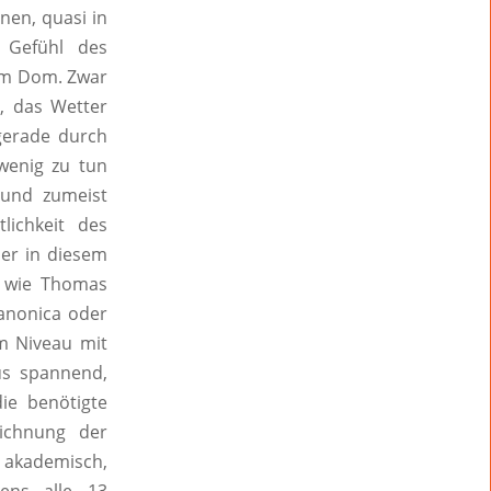
nen, quasi in
 Gefühl des
vom Dom. Zwar
n, das Wetter
 gerade durch
wenig zu tun
 und zumeist
lichkeit des
der in diesem
r wie Thomas
Canonica oder
m Niveau mit
aus spannend,
ie benötigte
ichnung der
u akademisch,