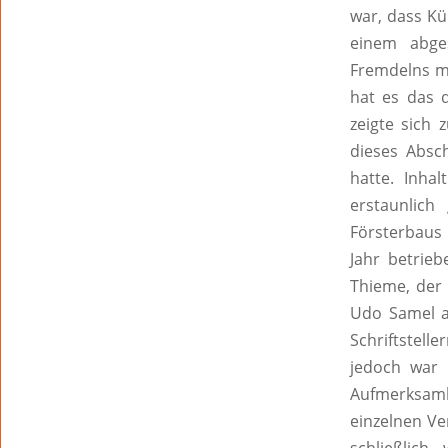
war, dass Kü
einem abge
Fremdelns mi
hat es das d
zeigte sich 
dieses Absc
hatte. Inha
erstaunlich
Försterbaus 
Jahr betrie
Thieme, der 
Udo Samel a
Schriftstell
jedoch war 
Aufmerksam
einzelnen Ve