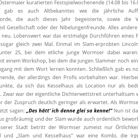
 Ostermaier kuratierten Festspielwochenende (14.08 bis 16.0
, gab es auch Altbekanntes wie die jährliche Auf
orde, die auch dieses Jahr begeisterte, sowie die 
ed Gesellschaft oder der Nibelungenfreunde. Alles andere
h neu. Lobenswert war das erstmalige Durchführen eines 
sogar gleich zwei Mal. Einmal im Slam-erprobten Lincoln
unter 25, bei dem etliche junge Wormser dabei waren
it einem Workshop, bei dem die jungen Slammer noch eini
gang mit dem Wort lernen konnten. Schließlich gab es n
nde, der allerdings den Profis vorbehalten war. Hierbei
punkte, da sich das Kesselhaus als Location nur als bed
e. Zwar war der eigentliche Dichterwettstreit unterhaltsam w
ar der Zuspruch deutlich geringer als erwartet. Als Worm
etzt sagen:
„Des hätt‘ ich denne glei sa kenne!“
Nun ist d
us großräumig und der Slam wurde auch ordentlich beworb
nserer Stadt betritt der Wormser zumeist nur Örtlichkei
nd und „Slam und Kesselhaus“ war eine Kombi, die irg