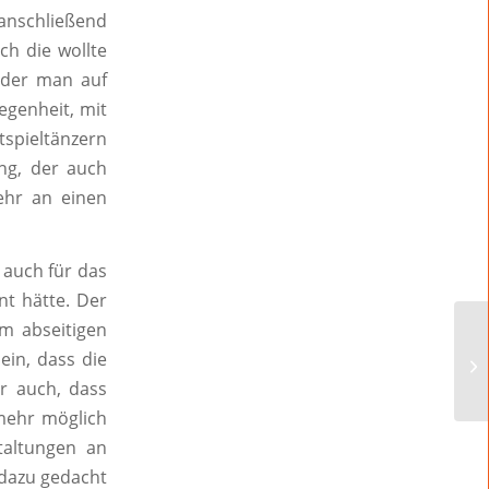
 anschließend
h die wollte
i der man auf
egenheit, mit
tspieltänzern
ang, der auch
ehr an einen
 auch für das
nt hätte. Der
m abseitigen
ein, dass die
r auch, dass
 mehr möglich
taltungen an
dazu gedacht