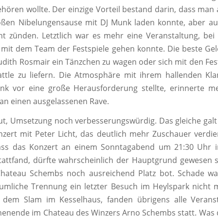
ren wollte. Der einzige Vorteil bestand darin, dass man
oßen Nibelungensause mit DJ Munk laden konnte, aber auc
ht zünden. Letztlich war es mehr eine Veranstaltung, be
mit dem Team der Festspiele gehen konnte. Die beste Gel
Judith Rosmair ein Tänzchen zu wagen oder sich mit den Fes
ttle zu liefern. Die Atmosphäre mit ihrem hallenden Kl
nk vor eine große Herausforderung stellte, erinnerte m
s an einen ausgelassenen Rave.
ut, Umsetzung noch verbesserungswürdig. Das gleiche galt
zert mit Peter Licht, das deutlich mehr Zuschauer verdie
ss das Konzert an einem Sonntagabend um 21:30 Uhr i
attfand, dürfte wahrscheinlich der Hauptgrund gewesen s
hateau Schembs noch ausreichend Platz bot. Schade wa
umliche Trennung ein letzter Besuch im Heylspark nicht
f dem Slam im Kesselhaus, fanden übrigens alle Verans
enende im Chateau des Winzers Arno Schembs statt. Was 