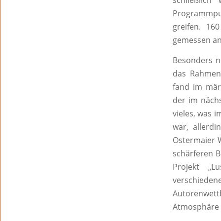
schließlic
Programmpu
greifen. 16
gemessen an
Besonders ne
das Rahmenp
fand im märc
der im nächs
vieles, was 
war, allerd
Ostermaier W
schärferen B
Projekt „L
verschieden
Autorenwett
Atmosphäre d