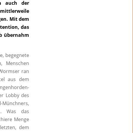
m auch der
mittlerweile
gen. Mit dem
ntention, das
ob übernahm
te, begegnete
n, Menschen
e Wormser ran
itel aus dem
ungenhorden-
der Lobby des
ahl-Münchners,
n. Was das
chiere Menge
letzten, dem