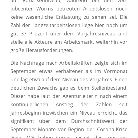
auf Vorkrisenniveau, während bei den vom
Jobcenter Worms betreuten Arbeitslosen noch
keine wesentliche Entlastung zu sehen sei. Die
Zahl der Langzeitarbeitslosen liege hier noch um
gut 37 Prozent über dem Vorjahresniveau und
stelle alle Akteure am Arbeitsmarkt weiterhin vor
große Herausforderungen.
Die Nachfrage nach Arbeitskräften zeigte sich im
September etwas verhaltener als im Vormonat
und lag etwa auf dem Niveau des Vorjahres. Einen
deutlichen Zuwachs gab es beim Stellenbestand.
Dieser habe laut der Agenturleiterin nach einem
kontinuierlichen Anstieg der Zahlen seit
Jahresbeginn inzwischen ein Niveau erreicht, das
signifikant über dem Durchschnittswert der
September-Monate vor Beginn der Corona-Krise
liege. „Wir haben immer gesagt, dass uns der