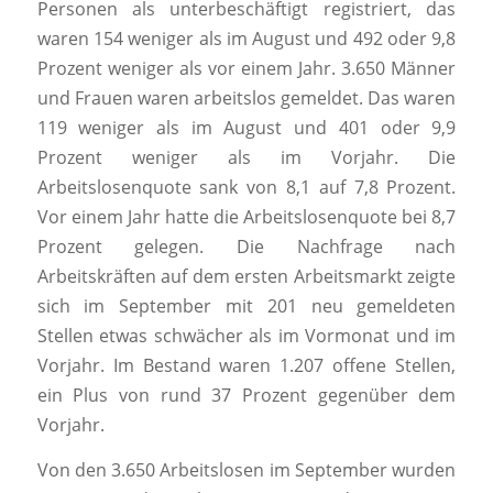
Personen als unterbeschäftigt registriert, das
waren 154 weniger als im August und 492 oder 9,8
Prozent weniger als vor einem Jahr. 3.650 Männer
und Frauen waren arbeitslos gemeldet. Das waren
119 weniger als im August und 401 oder 9,9
Prozent weniger als im Vorjahr. Die
Arbeitslosenquote sank von 8,1 auf 7,8 Prozent.
Vor einem Jahr hatte die Arbeitslosenquote bei 8,7
Prozent gelegen. Die Nachfrage nach
Arbeitskräften auf dem ersten Arbeitsmarkt zeigte
sich im September mit 201 neu gemeldeten
Stellen etwas schwächer als im Vormonat und im
Vorjahr. Im Bestand waren 1.207 offene Stellen,
ein Plus von rund 37 Prozent gegenüber dem
Vorjahr.
Von den 3.650 Arbeitslosen im September wurden