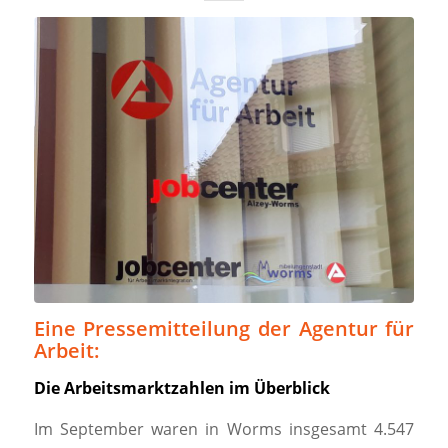
Eine Pressemitteilung der Agentur für
Arbeit:
Die Arbeitsmarktzahlen im Überblick
Im September waren in Worms insgesamt 4.547