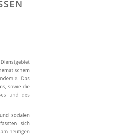
SSEN
H
 Dienstgebiet
hematischem
ndemie. Das
ms, sowie die
ises und des
und sozialen
assten sich
 am heutigen