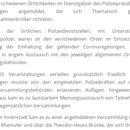
schiedenen Örtlichkeiten im Dienstgebiet des Polizeipräsi
ungen angemeldet, die sich Thematisch 
hmenkritiker richteten.
fte der örtlichen Polizeidienststellen, mit Unters
tspolizei, waren an den verschiedenen Orten im Einsat
g der Einhaltung der geltenden Coronaregelungen, 
te in engem Austausch mit den jeweiligen allgemeinen O
gsbehörden.
 Veranstaltungen verliefen grundsätzlich friedlich.
gen musste von den eingesetzten Polizeikräften auf 
 Versammlungsbehörden erlassenen Auflagen hingewie
aus kam es zu lautstarkem Meinungsaustausch von Teiln
gegensätzlichen Versammlungen.
er Innenstadt kam es zu einer angemeldeten Versammlung 
Rheinufer und über die Theodor-Heuss-Brücke, der sich t