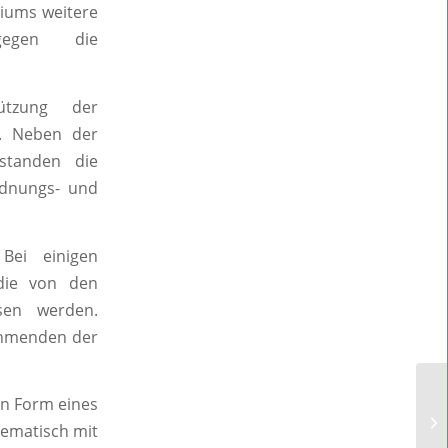
diums weitere
gegen die
tützung der
z. Neben der
standen die
rdnungs- und
 Bei einigen
die von den
sen werden.
ehmenden der
in Form eines
hematisch mit