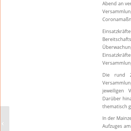
Abend an ver
Versamml
Coronamaßna
Einsatzkrä
Bereitschaf
Überwachun
Einsatzkräf
Versammlun
Die rund 25
Versammlun
jeweiligen
Darüber hin
thematisch 
Landkreis und Stadt
In der Mainz
beschließen Auflagen für
Aufzuges am 
„Montagsspaziergang...