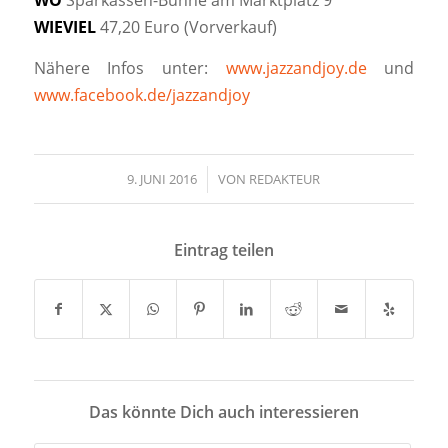
WO
Sparkassen-Bühne am Marktplatz 9
WIEVIEL
47,20 Euro (Vorverkauf)
Nähere Infos unter:
www.jazzandjoy.de
und
www.facebook.de/jazzandjoy
9. JUNI 2016
/
VON
REDAKTEUR
Eintrag teilen
Das könnte Dich auch interessieren