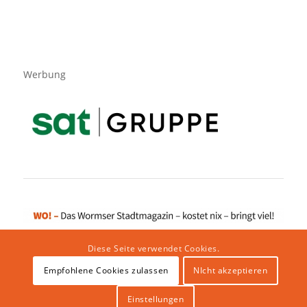
Werbung
Diese Seite verwendet Cookies.
Empfohlene Cookies zulassen
NIcht akzeptieren
Impressum
|
Datenschutzerklärung
|
Website von klicklabor.de
|
Webhosting & IT Infrastruktur
Einstellungen