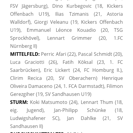
FSV Jägersburg), Dino Kurbegovic (18, Kickers
Offenbach U19), Ilias Tzimanis (21, Astoria
Walldorf), Giorgi Veleanu (19, Kickers Offenbach
U19), Emmanuel Léonce Kouadio (20, TSG
Sprockhövel), Lennart Grimmer (20, 1.FC
Nürnberg II)
MITTELFELD:
Perric Afari (22), Pascal Schmidt (20),
Luca Graciotti (26), Fatih Köksal (23, 1. FC
Saarbrücken), Eric Lickert (24, FC Homburg II.),
Clirim Recica (20, SV Oberachern) Henrique
Oliveira Damaceno (24, 1. FCA Darmstadt), Filimon
Gerezgiher (19, SV Sandhausen U19)
STURM:
Koki Matsumoto (24), Lennart Thum (18,
eig. Jugend), Jan-Philipp Schünke (18,
Ludwigshafener SC), Jan Dahlke (21, SV
Sandhausen II)