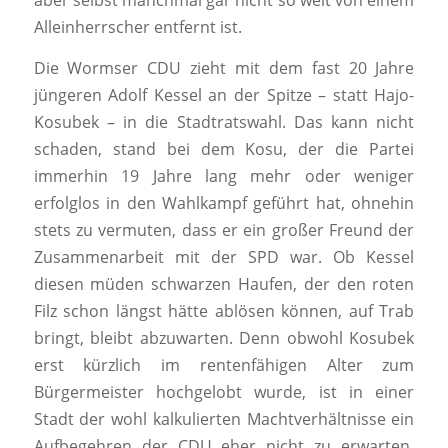
aber selbst manchmal gar nicht so weit von einem
Alleinherrscher entfernt ist.
Die Wormser CDU zieht mit dem fast 20 Jahre
jüngeren Adolf Kessel an der Spitze – statt Hajo-
Kosubek – in die Stadtratswahl. Das kann nicht
schaden, stand bei dem Kosu, der die Partei
immerhin 19 Jahre lang mehr oder weniger
erfolglos in den Wahlkampf geführt hat, ohnehin
stets zu vermuten, dass er ein großer Freund der
Zusammenarbeit mit der SPD war. Ob Kessel
diesen müden schwarzen Haufen, der den roten
Filz schon längst hätte ablösen können, auf Trab
bringt, bleibt abzuwarten. Denn obwohl Kosubek
erst kürzlich im rentenfähigen Alter zum
Bürgermeister hochgelobt wurde, ist in einer
Stadt der wohl kalkulierten Machtverhältnisse ein
Aufbegehren der CDU eher nicht zu erwarten.