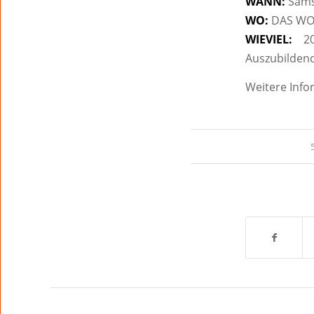
WANN:
Samst
WO:
DAS WOR
WIEVIEL:
20.
Auszubildende
Weitere Info