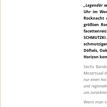
„Legendär w
Uhr im Wor
Rocknacht 
größten Ro
facettenre
SCHMUTZKI.
schmutzige
Döftels, Oa
Horizon kom
Sechs Bands
Mozartsaal 
nur einen hoc
und regionale
uns zurückme
Wenn man s