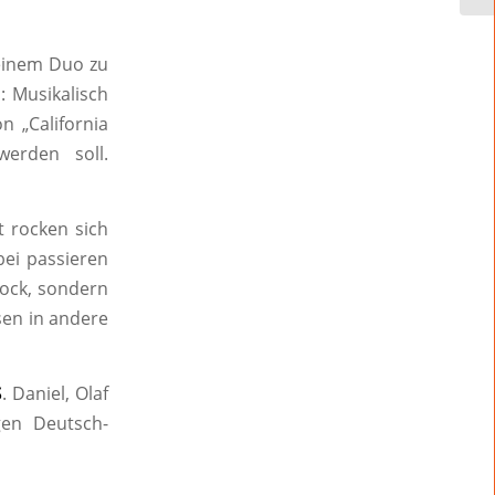
einem Duo zu
: Musikalisch
 „California
werden soll.
 rocken sich
ei passieren
Rock, sondern
sen in andere
S
. Daniel, Olaf
gen Deutsch-