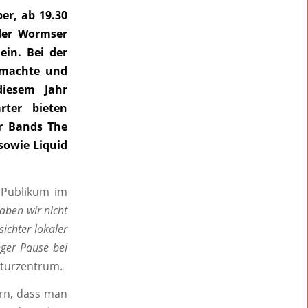
er, ab 19.30
der Wormser
in. Bei der
emachte und
diesem Jahr
rter bieten
r Bands The
sowie Liquid
 Publikum im
aben wir nicht
ichter lokaler
nger Pause bei
lturzentrum.
rn, dass man