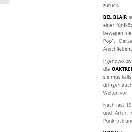
zurück.
BEL BLAIR
au
einer fünfkö
bewegen sie
Pop“. Derze
Anschließend
Irgendwo zw
die
OAKTRE
sie musikali
dringen auch
Welten vor.
Nach fast 15
und Artur, 
Punkrock un