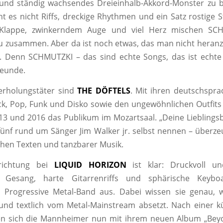
 und ständig wachsendes Dreieinhalb-Akkord-Monster zu 
t es nicht Riffs, dreckige Rhythmen und ein Satz rostige
 Klappe, zwinkerndem Auge und viel Herz mischen SC
 zusammen. Aber da ist noch etwas, das man nicht heran
t. Denn SCHMUTZKI – das sind echte Songs, das ist echte
reunde.
rholungstäter sind
THE DÖFTELS
. Mit ihren deutschspr
k, Pop, Funk und Disko sowie den ungewöhnlichen Outfits
13 und 2016 das Publikum im Mozartsaal. „Deine Lieblings
 fünf rund um Sänger Jim Walker jr. selbst nennen – überze
echen Texten und tanzbarer Musik.
richtung bei
LIQUID HORIZON
ist klar: Druckvoll u
r Gesang, harte Gitarrenriffs und sphärische Keyboa
e Progressive Metal-Band aus. Dabei wissen sie genau, 
und textlich vom Metal-Mainstream absetzt. Nach einer k
n sich die Mannheimer nun mit ihrem neuen Album „Bey