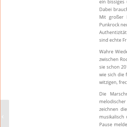
ein bissiges
Dabei brauch
Mit großer
Punkrock neu
Authentizitä
sind echte F
Wahre Wiede
zwischen Roc
sie schon 20
wie sich die
witzigen, fr
Die Marsch
melodische
zeichnen di
Termine Musik
musikalisch 
Pause melde