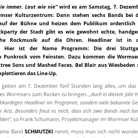
ie immer. Laut wie nie“
wird es am Samstag, 7. Dezemb
mser Kulturzentrum: Dann stehen sechs Bands bei 
auf der Bühne und heizen dem Publikum ordentlich e
ckparty der Stadt gibt es wie gewohnt echte, handg
iche Rockmusik auf die Ohren. Headliner ist in 
 Hier ist der Name Programm: Die drei Stuttga
n Punkrock vom Feinsten. Dazu kommen die Wormse
ktree Sons und Mashed Faces. Bel Blair aus Wiesbaden 
plettieren das Line-Up.
 geben am 7. Dezember fünf Stunden lang alles, um das
des Wormsers zum Rocken zu bringen.
„Auch in diesem Jahr h
hkarätigen Headliner im Programm, sondern viele bekannte Ges
r Acts. Besonders freut es mich, dass sich zwei Bands nach la
lden“
, so Frank Schumann, Projektmanager im Wormser Ku
eine Band
SCHMUTZKI
nennt, muss man sich nicht wunde