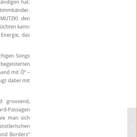
bändigen hat.
 Stimmbänder.
HMUTZKI den
züchten kann:
 Energie, das
achigen Songs
 begeisterten
band mit Ö“ –
ugt dabei mit
nd groovend,
rd-Passagen
wie man sich
ünstlerischen
ond Borders“