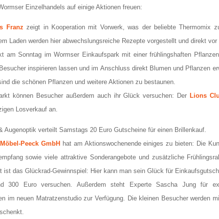
ormser Einzelhandels auf einige Aktionen freuen:
s Franz
zeigt in Kooperation mit Vorwerk, was der beliebte Thermomix zu
m Laden werden hier abwechslungsreiche Rezepte vorgestellt und direkt vor 
kt am Sonntag im Wormser Einkaufspark mit einer frühlingshaften Pflanzena
Besucher inspirieren lassen und im Anschluss direkt Blumen und Pflanzen e
ind die schönen Pflanzen und weitere Aktionen zu bestaunen.
rkt können Besucher außerdem auch ihr Glück versuchen: Der
Lions C
zigen Losverkauf an.
& Augenoptik verteilt Samstags 20 Euro Gutscheine für einen Brillenkauf.
a Möbel-Peeck GmbH
hat am Aktionswochenende einiges zu bieten: Die Ku
empfang sowie viele attraktive Sonderangebote und zusätzliche Frühlingsrab
ht ist das Glückrad-Gewinnspiel: Hier kann man sein Glück für Einkaufsgutsc
d 300 Euro versuchen. Außerdem steht Experte Sascha Jung für exk
en im neuen Matratzenstudio zur Verfügung. Die kleinen Besucher werden mit
schenkt.