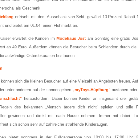
merschal als Geschenk.
ickfang
erfrischt mit dem Ausschank von Sekt, gewährt 10 Prozent Rabatt 
t und bietet am 01.04. einen Flohmarkt an.
aiser erwartet die Kunden im
Modehaus Jost
am Sonntag eine gratis Jos
ert ab 49 Euro. Außerdem können die Besucher beim Schlendern durch die I
ie aufwändige Osterdekoration bestaunen.
mm
können sich die kleinen Besucher auf eine Vielzahl an Angeboten freuen. Au
der unter anderem auf der sonnengelben
„myToys-Hüpfburg“
austoben oder 
enschlacht“
herausfordern. Dabei können Kinder an insgesamt drei groß
Regeln des bekannten „Mensch ärgere dich nicht“ spielen und tolle P
eller gewinnen und direkt mit nach Hause nehmen. Immer mit dabei: To
freut sich schon sehr auf zahlreiche strahlende Kinderaugen.
en bietet sonntags in der Fußgängerzone von 10:00 bis 17:00 Uhr Ki