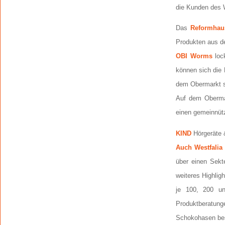
die Kunden des W
Das
Reformhau
Produkten aus de
OBI Worms
loc
können sich die 
dem Obermarkt s
Auf dem Oberma
einen gemeinnüt
KIND
Hörgeräte 
Auch Westfali
über einen Sekt
weiteres Highlig
je 100, 200 un
Produktberatung
Schokohasen be