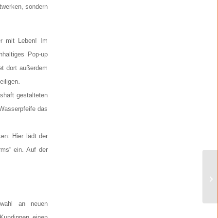
twerken, sondern
er mit Leben! Im
hhaltiges Pop-up
et dort außerdem
.
eiligen
haft gestalteten
 Wasserpfeife das
n: Hier lädt der
ms“ ein. Auf der
swahl an neuen
 Kundinnen einen