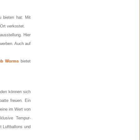
 bieten hat: Mit
Ort verkostet.
usstellung. Hier
rwerben. Auch auf
lub Worms
bietet
nden können sich
atte freuen. Ein
heine im Wert von
lusive Tempur-
 Luftballons und