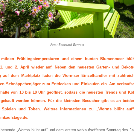
Foto: Bernward Bertram
ch milden Frühlingstemperaturen und einem bunten Blumenmeer blü
1. und 2. April wieder auf. Neben den neuesten Garten- und Dekot
g auf dem Marktplatz laden die Wormser Einzelhändler mit zahlreic
nen Schnäppchenjäger zum Entdecken und Einkaufen ein. Am verkaufs
häfte von 13 bis 18 Uhr geöffnet, sodass die neuesten Trends und Koll
 gekauft werden können. Für die kleinsten Besucher gibt es an beide
Spielen und Toben. Weitere Informationen zu „Worms blüht auf“
nkaufstage.de
.
henende „Worms blüht auf“ und dem ersten verkaufsoffenen Sonntag des Ja