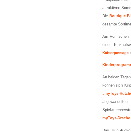
attraktiven Som
Die
Boutique Bl
gesamte Sortimen
Am Römischen K
einem Einkaufsw
Kaiserpassage
d
Kinderprogra
An beiden Tagen 
können sich Kin
„myToys-Hütch
abgewandelten 
Spielwarenherst
myToys-Drache
Das KunStückch