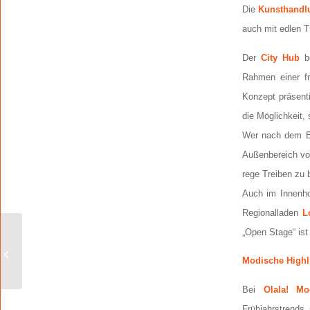
Die
Kunsthandl
auch mit edlen 
Der
City Hub
b
Rahmen einer fr
Konzept präsent
die Möglichkeit,
Wer nach dem Bu
Außenbereich v
rege Treiben zu 
Auch im Innenho
Regionalladen
L
„Open Stage“ is
Die Wormser
Tourismus Saison 2023
Modische Highl
beginnt!
Bei
Olala! M
Frühjahrstrends