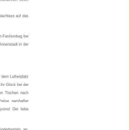
Nachlass auf das
t-Fashionbag bei
nnenstadt in der
f dem Lutherplatz
ihr Glück bei der
en Tischen nach
reise namhafter
ysino! Der liebe
nderbasteln an.