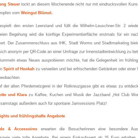
ung Steuer
lockt an diesem Wochenende nicht nur mit eindrucksvollen Kuns
Tropfen vom
Weingut Blümel.
espielt den ersten Leerstand und füllt die Wilhelm-Leuschner-Str. 2 wied
eien Begehung wird die künftige Experimentierfläche erstmals für ein nac
iert. Der Zusammenschluss aus IHK, Stadt Worms und Stadtmarketing biet
 sich anonym per QR-Code an einer Umfrage zur Innenstadtentwicklung zu bet
mmeln etwas Neues ausprobieren möchte, hat die Gelegenheit im frühlings
on
Spirit of Hookah
zu verweilen und bei erfrischenden Getränken oder einer
beobachten.
f der alten Pferdemetzgerei in der Rotkreuzgasse gibt es etwas zu entdecke
otte und Klara
zu Kaffee, Kuchen und Musik der Jazzband „Hot Club Wor
t samstags außerdem auch für spontane Jamsessions Platz!
ights und frühlingshafte Angebote
ode & Accessoires
erwarten die Besucherinnen eine besondere Au
 sowie viele tolle Angebote. Bei einem Einkaufswert ab 25 Euro erhalten