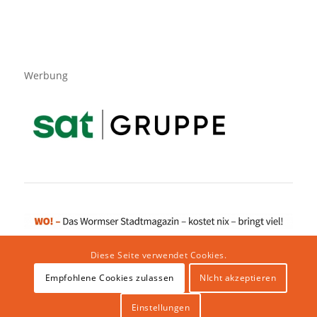
Werbung
Diese Seite verwendet Cookies.
Empfohlene Cookies zulassen
NIcht akzeptieren
Impressum
|
Datenschutzerklärung
|
Website von klicklabor.de
|
Webhosting & IT Infrastruktur
Einstellungen